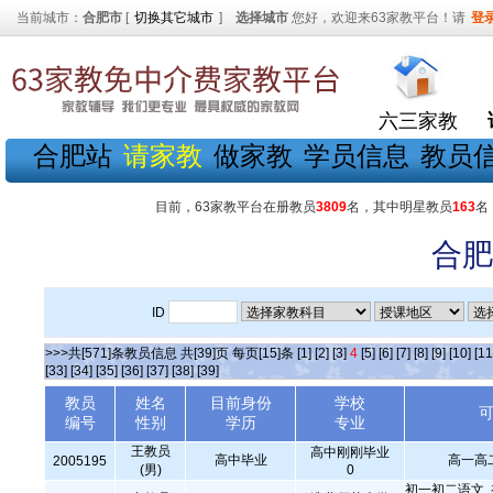
当前城市：
合肥市
[
切换其它城市
]
选择城市
您好，欢迎来63家教平台！请
登
六三家教
合肥站
请家教
做家教
学员信息
教员
目前，63家教平台在册教员
3809
名，其中明星教员
163
名
合肥
ID
>>>共[571]条教员信息 共[39]页 每页[15]条
[1]
[2]
[3]
4
[5]
[6]
[7]
[8]
[9]
[10]
[11
[33]
[34]
[35]
[36]
[37]
[38]
[39]
教员
姓名
目前身份
学校
编号
性别
学历
专业
王教员
高中刚刚毕业
高中毕业
高一高
2005195
(男)
0
初一初二语文,