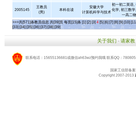
初一初二英语,
王教员
安徽大学
2005145
本科在读
化学, 初三数学,
(男)
计算机科学与技术
一高二物
>>>共[571]条教员信息 共[39]页 每页[15]条
[1]
[2]
[3]
4
[5]
[6]
[7]
[8]
[9]
[10]
[11
[33]
[34]
[35]
[36]
[37]
[38]
[39]
关于我们
-
请家教
联系电话：15655136681或微信ah63wz预约我哦 联系QQ：780805
国家工信部备案
Copyright 2007-2013