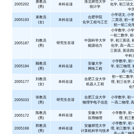
唐教员
淮北师范大学
2005202
本科在读
化学, 初三语文,
(男)
统计学
中
小学语文, 小学
束教员
合肥学院
2005193
本科在读
二英语, 初一
(女)
化学工程与工艺
初一初二化学
小学数学, 小学
一初二数学, 
刘教员
中国科学大学
学, 初三英语, 
研究生在读
2005187
(男)
能源动力
化学, 高一高二
三英语, 英语
中科
小学数学, 初
顾教员
安徽大学
2005184
本科在读
学, 初三物理,
(男)
网络工程
高一高
初一初二数学,
刘教员
合肥工业大学
2005177
本科在读
理, 初三化学,
(女)
机器人工程
化
张教员
合肥工业大学
小学数学, 初一
研究生在读
2005033
(男)
物理学电子信息
一高二物理, 
陈教员
安徽大学
小学数学, 初
本科在读
2005172
(男)
应用物理
理, 初三
小学数学, 初
郭教员
安徽师范大学
2005168
本科在读
理, 初三数学,
(男)
计算机科学与技术
高一高二物理