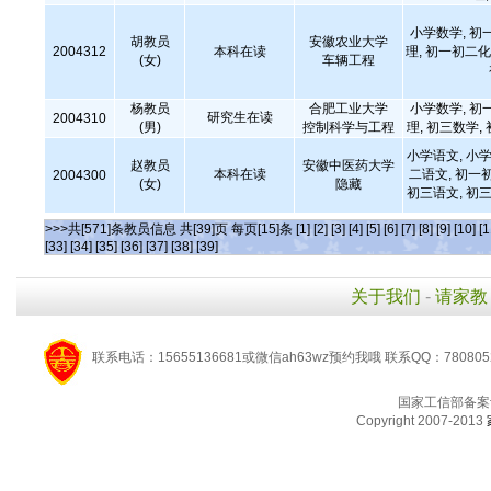
小学数学, 初
胡教员
安徽农业大学
2004312
本科在读
理, 初一初二化
(女)
车辆工程
杨教员
合肥工业大学
小学数学, 初
研究生在读
2004310
(男)
控制科学与工程
理, 初三数学,
小学语文, 小学
赵教员
安徽中医药大学
本科在读
二语文, 初一
2004300
(女)
隐藏
初三语文, 初三
>>>共[571]条教员信息 共[39]页 每页[15]条
[1]
[2]
[3]
[4]
[5]
[6]
[7]
[8]
[9]
[10]
[1
[33]
[34]
[35]
[36]
[37]
[38]
[39]
关于我们
-
请家教
联系电话：15655136681或微信ah63wz预约我哦 联系QQ：780805
国家工信部备案
Copyright 2007-2013