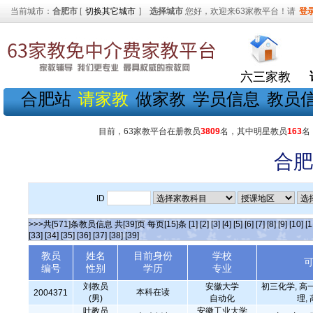
当前城市：
合肥市
[
切换其它城市
]
选择城市
您好，欢迎来63家教平台！请
登
六三家教
合肥站
请家教
做家教
学员信息
教员
目前，63家教平台在册教员
3809
名，其中明星教员
163
名
合肥
ID
>>>共[571]条教员信息 共[39]页 每页[15]条
[1]
[2]
[3]
[4]
[5]
[6]
[7]
[8]
[9]
[10]
[1
[33]
[34]
[35]
[36]
[37]
[38]
[39]
教员
姓名
目前身份
学校
编号
性别
学历
专业
刘教员
安徽大学
初三化学, 高
本科在读
2004371
(男)
自动化
理,
叶教员
安徽工业大学