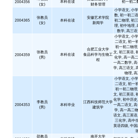
本科在读
初一初二
2004356
(女)
财务管理
小学语文, 小学
数, 初一初二语
张教员
安徽艺术学院
2004365
本科在读
初二物理, 初三
(女)
新闻学
理, 初中地理,
数学, 高三
小学语文, 小学
二语文, 初一
初一初二物理,
合肥工业大学
张教员
文, 初三英语, 
本科在读
食品科学与生物工
2004359
(男)
化学, 高一高二
程
一高二数学, 
学, 高三语文, 
物理, 
小学语文, 小学
二语文, 初一
初一初二物理,
文, 初三英语, 
化学, 初中历史,
李教员
江西科技师范大学
2004353
本科毕业
一高二语文, 
(男)
建筑学
学, 高一高二物
语文, 高三英语,
三化学, 高中
英语四级, 中国武
邵教员
南开大学