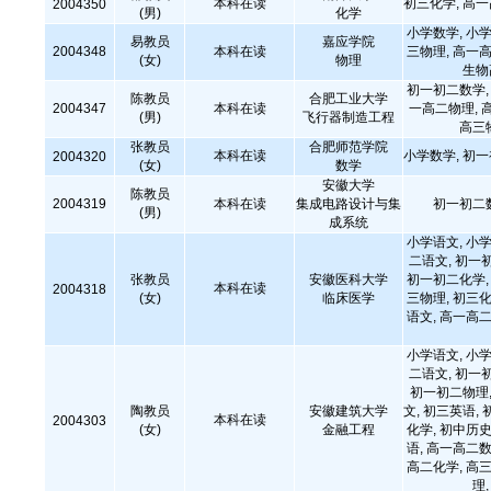
本科在读
初三化学, 高
2004350
(男)
化学
小学数学, 小学
易教员
嘉应学院
2004348
本科在读
三物理, 高一高
(女)
物理
生物
初一初二数学, 
陈教员
合肥工业大学
2004347
本科在读
一高二物理, 
(男)
飞行器制造工程
高三
张教员
合肥师范学院
本科在读
小学数学, 初
2004320
(女)
数学
安徽大学
陈教员
2004319
本科在读
集成电路设计与集
初一初二
(男)
成系统
小学语文, 小学
二语文, 初一
张教员
安徽医科大学
初一初二化学, 
本科在读
2004318
(女)
临床医学
三物理, 初三化
语文, 高一高二
小学语文, 小学
二语文, 初一
初一初二物理,
陶教员
安徽建筑大学
文, 初三英语, 
本科在读
2004303
(女)
金融工程
化学, 初中历史
语, 高一高二数
高二化学, 高三
理