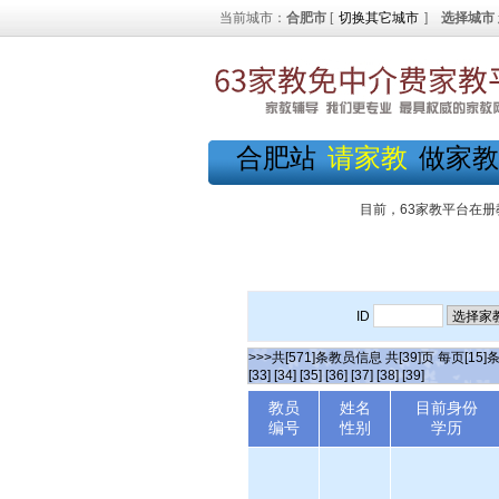
当前城市：
合肥市
[
切换其它城市
]
选择城市
合肥站
请家教
做家教
目前，63家教平台在册
ID
>>>共[571]条教员信息 共[39]页 每页[15]
[33]
[34]
[35]
[36]
[37]
[38]
[39]
教员
姓名
目前身份
编号
性别
学历