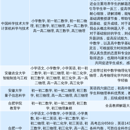
还会注重培养学生的解题
引导学生举一反三，提高学
耐心细致，讲解清晰，能
基础调整授课节奏，帮助
小学数学, 初一初二数学, 初一初二物
中国科学技术大学
固基础、提升成绩。对于
理, 初三数学, 初三物理, 高一高二数学,
计算机科学与技术
我会从概念和例题入手，
高一高二物理, 高三数学, 高三物理
对于基础较好的学生，则
升题训练，提高应试能力。
中数学，以及高中数学基
灵活，可根据双方时间协商
用认真负责的态度和专业
取得进步，也期待与家长
共同促进学生成长。感
小学语文, 小学数学, 小学英语, 初一初
之前带过初中数学物理化
安徽农业大学
二数学, 初一初二物理, 初一初二化学,
物理，高考物理化学均90
智能制造与工程
初三数学, 初三物理, 初三化学, 高一高
学经验
二物理, 高一高二化学, 高三化学
英语四六级已过，初高中
安徽大学
初一初二数学, 初一初二物理, 初三数
学生和物理单科优秀奖，
量子信息科学
学, 初三物理, 高一高二物理, 高三物理
员，后续成绩有
合肥学院
初一初二数学, 初一初二物理, 初三数
全县教师解题大
教育学
学, 初三物理象棋
小学语文, 小学数学, 小学英语, 小学奥
数, 初一初二英语, 初一初二数学, 初一
初二物理, 初一初二化学, 初三英语, 初
高考总分658分，英语143
合肥一中
三数学, 初三物理, 初三化学, 高一高二
各科均衡，可胜任全科作