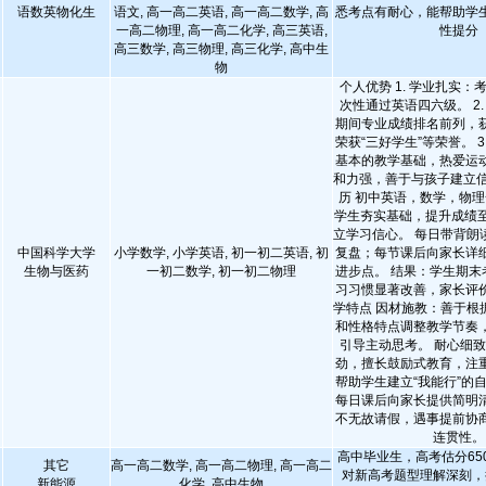
语数英物化生
语文, 高一高二英语, 高一高二数学, 高
悉考点有耐心，能帮助学
一高二物理, 高一高二化学, 高三英语,
性提分
高三数学, 高三物理, 高三化学, 高中生
物
个人优势 1. 学业扎实
次性通过英语四六级。 2
期间专业成绩排名前列，
荣获“三好学生”等荣誉。 3
基本的教学基础，热爱运
和力强，善于与孩子建立信
历 初中英语，数学，物理
学生夯实基础，提升成绩至
立学习信心。 每日带背朗
中国科学大学
小学数学, 小学英语, 初一初二英语, 初
复盘；每节课后向家长详
生物与医药
一初二数学, 初一初二物理
进步点。 结果：学生期末
习习惯显著改善，家长评价
学特点 因材施教：善于根
和性格特点调整教学节奏
引导主动思考。 耐心细
劲，擅长鼓励式教育，注
帮助学生建立“我能行”的
每日课后向家长提供简明
不无故请假，遇事提前协
连贯性。
高中毕业生，高考估分650
其它
高一高二数学, 高一高二物理, 高一高二
对新高考题型理解深刻，
新能源
化学, 高中生物