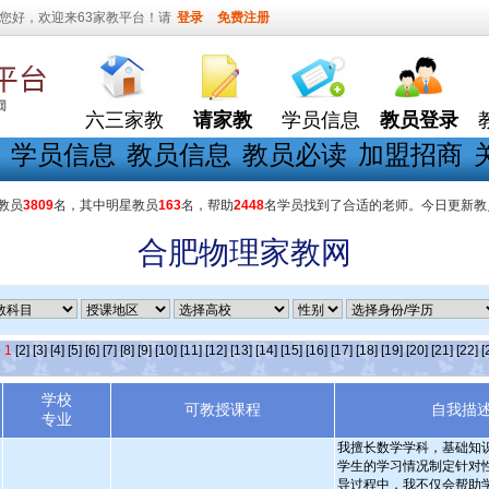
您好，欢迎来63家教平台！请
登录
免费注册
六三家教
请家教
学员信息
教员登录
学员信息
教员信息
教员必读
加盟招商
教员
3809
名，其中明星教员
163
名，帮助
2448
名学员找到了合适的老师。今日更新教
合肥物理家教网
条
1
[2]
[3]
[4]
[5]
[6]
[7]
[8]
[9]
[10]
[11]
[12]
[13]
[14]
[15]
[16]
[17]
[18]
[19]
[20]
[21]
[22]
[
学校
可教授课程
自我描
专业
我擅长数学学科，基础知
学生的学习情况制定针对
导过程中，我不仅会帮助