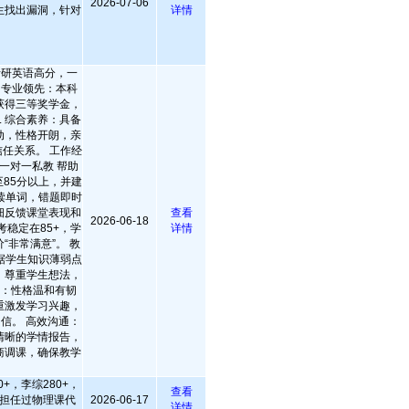
2026-07-06
生找出漏洞，针对
详情
：考研英语高分，一
. 专业领先：本科
获得三等奖学金，
. 综合素养：具备
动，性格开朗，亲
任关系。 工作经
一对一私教 帮助
85分以上，并建
读单词，错题即时
细反馈课堂表现和
查看
2026-06-18
考稳定在85+，学
详情
“非常满意”。 教
据学生知识薄弱点
，尊重学生想法，
致：性格温和有韧
重激发学习兴趣，
自信。 高效沟通：
清晰的学情报告，
商调课，确保教学
+，李综280+，
查看
担任过物理课代
2026-06-17
详情