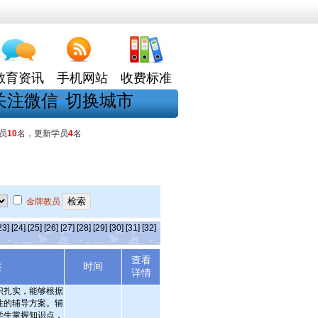
教育资讯
手机网站
收费标准
关注微信
切换城市
员
10
名，更新学员
4
名
金牌教员
23]
[24]
[25]
[26]
[27]
[28]
[29]
[30]
[31]
[32]
查看
述
时间
详情
识扎实，能够根据
性的辅导方案。辅
学生掌握知识点，