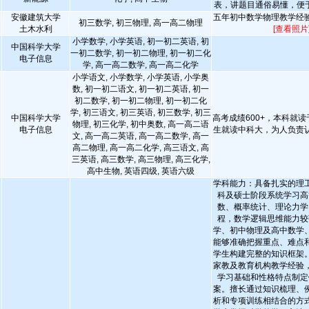
表，讲题目通俗易懂，便
安徽建筑大学
五年初中数学物理教学经
初三数学, 初三物理, 高一高二物理
土木水利
[查看照片
小学数学, 小学英语, 初一初二英语, 初
中国科学大学
一初二数学, 初一初二物理, 初一初二化
电子信息
学, 高一高二数学, 高一高二化学
小学语文, 小学数学, 小学英语, 小学奥
数, 初一初二语文, 初一初二英语, 初一
初二数学, 初一初二物理, 初一初二化
学, 初三语文, 初三英语, 初三数学, 初三
中国科学大学
高考成绩600+，本科就读
物理, 初三化学, 初中奥数, 高一高二语
电子信息
生就读中科大，为人负责
文, 高一高二英语, 高一高二数学, 高一
高二物理, 高一高二化学, 高三语文, 高
三英语, 高三数学, 高三物理, 高三化学,
高中生物, 英语四级, 英语六级
学科能力：具备扎实的理
科及硕士阶段系统学习高
数、概率统计、理论力学
程，数学逻辑思维能力较
学、初中物理及高中数学
能够准确把握重点、难点
学生构建完整的知识框架
家教及教育机构教学经验
学习基础和性格特点制定
案。擅长通过知识梳理、
析和专项训练相结合的方