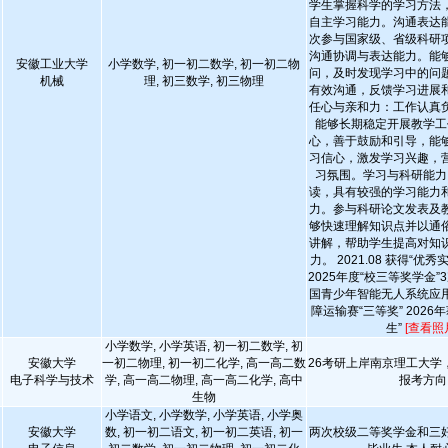
学生掌握科学的学习方法
自主学习能力。沟通表达
次参与国家级、省级科研
沟通协调与表达能力。能
安徽工业大学
小学数学, 初一初二数学, 初一初二物
问，及时发现学习中的问
机械
理, 初三数学, 初三物理
有效沟通，反馈学习进展
任心与亲和力：工作认真
能够长期稳定开展教学工
心，善于鼓励和引导，能
习信心，激发学习兴趣，
习氛围。学习与科研能力
读，具有较强的学习能力
力。参与科研论文发表及
够快速理解知识点并以通
讲解，帮助学生提高对知
力。 2021.08 获得“优秀实
2025年度“校三等奖学金”3
国青少年智能无人系统应
障运输赛“三等奖” 2026
生”
[查看照
小学数学, 小学英语, 初一初二数学, 初
安徽大学
一初二物理, 初一初二化学, 高一高二数
26考研上岸南京理工大学
电子科学与技术
学, 高一高二物理, 高一高二化学, 高中
报考方向
生物
小学语文, 小学数学, 小学英语, 小学奥
安徽大学
数, 初一初二语文, 初一初二英语, 初一
两次校级二等奖学金和三