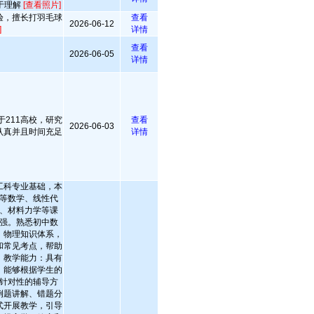
于理解
[查看照片]
验，擅长打羽毛球
查看
2026-06-12
]
详情
查看
2026-06-05
详情
于211高校，研究
查看
2026-06-03
认真并且时间充足
详情
工科专业基础，本
等数学、线性代
、材料力学等课
强。熟悉初中数
、物理知识体系，
和常见考点，帮助
。教学能力：具有
，能够根据学生的
针对性的辅导方
例题讲解、错题分
式开展教学，引导