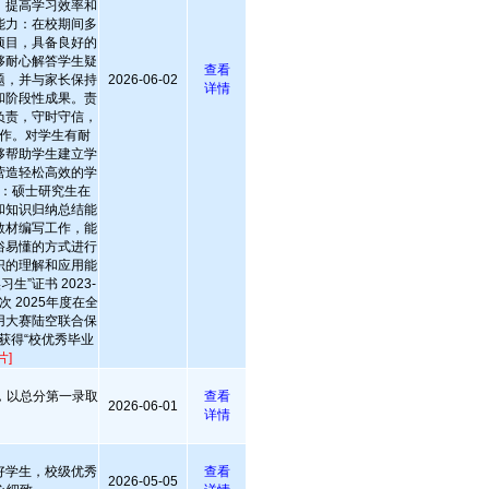
，提高学习效率和
能力：在校期间多
项目，具备良好的
够耐心解答学生疑
查看
题，并与家长保持
2026-06-02
详情
和阶段性成果。责
负责，守时守信，
作。对学生有耐
够帮助学生建立学
营造轻松高效的学
：硕士研究生在
和知识归纳总结能
教材编写工作，能
俗易懂的方式进行
识的理解和应用能
习生”证书 2023-
次 2025年度在全
用大赛陆空联合保
年获得“校优秀毕业
片]
，以总分第一录取
查看
2026-06-01
详情
好学生，校级优秀
查看
2026-05-05