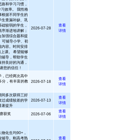
思路和学习习惯，
习效率。 我性格
够根据不同学生的
学生查漏补缺、巩
基础较弱的学生，
查看
2026-07-28
循序渐进地讲解；
详情
会加强综合题和提
 可辅导小学、初
础内容。时间安排
上课。 希望能够
的辅导，帮助学生
保持良好的沟通，
谢您的信任！
学，已经两次高中
查看
多分，有丰富的教
2026-07-18
详情
期间多次获得三好
查看
教过成绩较差的学
2026-07-13
详情
显著提升
查看
赛获奖
2026-07-06
详情
,物化生均90+，
业辅导。刚高考熟
查看