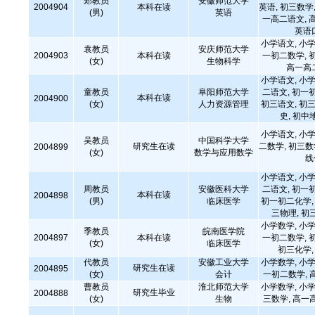
郑教员
安徽师范大学
2004904
本科在读
英语, 初三数学,
(男)
英语
一高二语文, 
英语
小学语文, 小学
袁教员
安庆师范大学
2004903
本科在读
一初二数学, 
(女)
生物科学
高一高
小学语文, 小学
童教员
阜阳师范大学
二语文, 初一
本科在读
2004900
(女)
人力资源管理
初三语文, 初三
史, 初中
小学语文, 小学
吴教员
中国科学大学
研究生在读
二数学, 初三
2004899
(女)
数学与应用数学
线
小学语文, 小学
周教员
安徽医科大学
二语文, 初一
本科在读
2004898
(男)
临床医学
初一初二化学, 
三物理, 初
小学数学, 小学
季教员
皖南医学院
2004897
本科在读
一初二数学, 
(女)
临床医学
初三化学
代教员
安徽工业大学
小学数学, 小学
研究生在读
2004895
(女)
会计
一初二数学, 
曹教员
淮北师范大学
小学数学, 小学
研究生毕业
2004888
(女)
生物
三数学, 高一