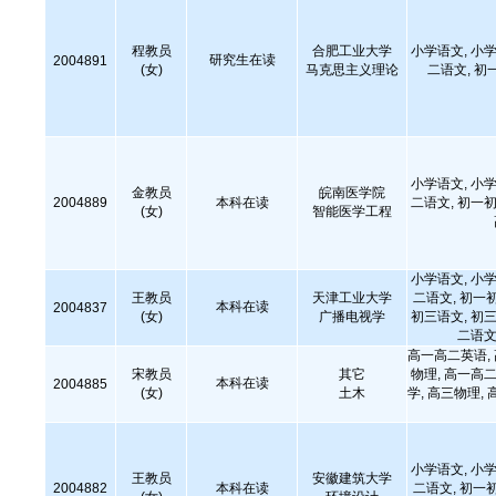
程教员
合肥工业大学
小学语文, 小学
研究生在读
2004891
(女)
马克思主义理论
二语文, 初
小学语文, 小学
金教员
皖南医学院
2004889
本科在读
二语文, 初一初
(女)
智能医学工程
小学语文, 小学
王教员
天津工业大学
二语文, 初一
本科在读
2004837
(女)
广播电视学
初三语文, 初三
二语文
高一高二英语,
宋教员
其它
物理, 高一高二
本科在读
2004885
(女)
土木
学, 高三物理, 
小学语文, 小学
王教员
安徽建筑大学
2004882
本科在读
二语文, 初一