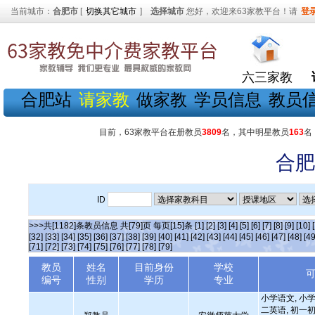
当前城市：
合肥市
[
切换其它城市
]
选择城市
您好，欢迎来63家教平台！请
登
六三家教
合肥站
请家教
做家教
学员信息
教员
目前，63家教平台在册教员
3809
名，其中明星教员
163
名
合肥
ID
>>>共[1182]条教员信息 共[79]页 每页[15]条
[1]
[2]
[3]
[4]
[5]
[6]
[7]
[8]
[9]
[10]
[32]
[33]
[34]
[35]
[36]
[37]
[38]
[39]
[40]
[41]
[42]
[43]
[44]
[45]
[46]
[47]
[48]
[49
[71]
[72]
[73]
[74]
[75]
[76]
[77]
[78]
[79]
教员
姓名
目前身份
学校
编号
性别
学历
专业
小学语文, 小学
二英语, 初一初