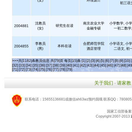
(女)
环境设计
初三语
沈教员
南京农业大学
小学数学, 小学
研究生在读
2004881
(女)
金融专硕
一初二数学,
李教员
合肥师范学院
小学语文, 小学
本科在读
2004855
(男)
酒店管理
二语文, 初
>>>共[1182]条教员信息 共[79]页 每页[15]条
[1]
[2]
[3]
[4]
[5]
[6]
[7]
[8]
[9]
[10]
[32]
[33]
[34]
[35]
[36]
[37]
[38]
[39]
[40]
[41]
[42]
[43]
[44]
[45]
[46]
[47]
[48]
[49
[71]
[72]
[73]
[74]
[75]
[76]
[77]
[78]
[79]
关于我们
-
请家教
联系电话：15655136681或微信ah63wz预约我哦 联系QQ：780805
国家工信部备案
Copyright 2007-2013