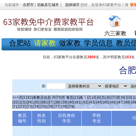
当前城市：
合肥市
[
切换其它城市
]
选择城市
您好，欢迎来63家教平台！请
登
六三家教
合肥站
请家教
做家教
学员信息
教员
目前，63家教平台在册教员
3809
名，其中明星教员
163
名
合肥
ID
>>>共[1182]条教员信息 共[79]页 每页[15]条
1
[2]
[3]
[4]
[5]
[6]
[7]
[8]
[9]
[10]
[1
[32]
[33]
[34]
[35]
[36]
[37]
[38]
[39]
[40]
[41]
[42]
[43]
[44]
[45]
[46]
[47]
[48]
[49
[71]
[72]
[73]
[74]
[75]
[76]
[77]
[78]
[79]
教员
姓名
目前身份
学校
编号
性别
学历
专业