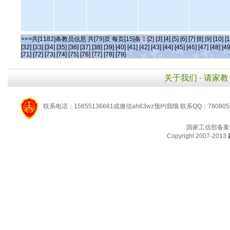
>>>共[1182]条教员信息 共[79]页 每页[15]条
1
[2]
[3]
[4]
[5]
[6]
[7]
[8]
[9]
[10]
[1
[32]
[33]
[34]
[35]
[36]
[37]
[38]
[39]
[40]
[41]
[42]
[43]
[44]
[45]
[46]
[47]
[48]
[49
[71]
[72]
[73]
[74]
[75]
[76]
[77]
[78]
[79]
关于我们
-
请家教
联系电话：15655136681或微信ah63wz预约我哦 联系QQ：780805
国家工信部备案
Copyright 2007-2013