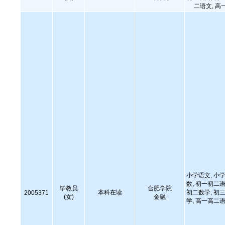
二语文, 高
小学语文, 小学
数, 初一初二语
毕教员
合肥学院
本科在读
初二数学, 初三
2005371
(女)
金融
学, 高一高二语