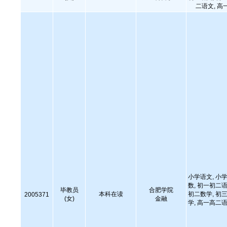
二语文, 高
小学语文, 小学
数, 初一初二语
毕教员
合肥学院
本科在读
初二数学, 初三
2005371
(女)
金融
学, 高一高二语