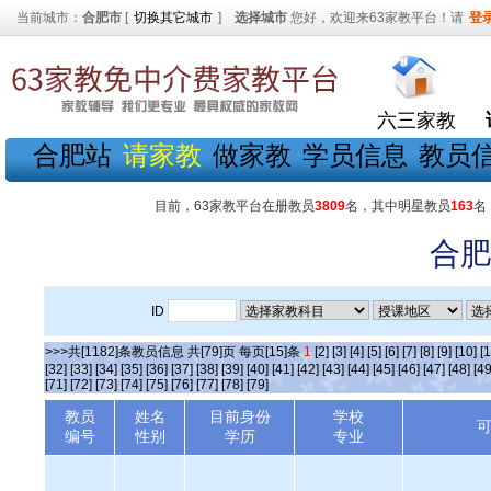
当前城市：
合肥市
[
切换其它城市
]
选择城市
您好，欢迎来63家教平台！请
登
六三家教
合肥站
请家教
做家教
学员信息
教员
目前，63家教平台在册教员
3809
名，其中明星教员
163
名
合肥
ID
>>>共[1182]条教员信息 共[79]页 每页[15]条
1
[2]
[3]
[4]
[5]
[6]
[7]
[8]
[9]
[10]
[1
[32]
[33]
[34]
[35]
[36]
[37]
[38]
[39]
[40]
[41]
[42]
[43]
[44]
[45]
[46]
[47]
[48]
[49
[71]
[72]
[73]
[74]
[75]
[76]
[77]
[78]
[79]
教员
姓名
目前身份
学校
编号
性别
学历
专业