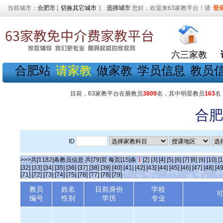
当前城市：
合肥市
[
切换其它城市
]
选择城市
您好，欢迎来63家教平台！请
登
六三家教
合肥站
请家教
做家教
学员信息
教员
目前，63家教平台在册教员
3809
名，其中明星教员
163
名
合肥
ID
>>>共[1182]条教员信息 共[79]页 每页[15]条
1
[2]
[3]
[4]
[5]
[6]
[7]
[8]
[9]
[10]
[1
[32]
[33]
[34]
[35]
[36]
[37]
[38]
[39]
[40]
[41]
[42]
[43]
[44]
[45]
[46]
[47]
[48]
[49
[71]
[72]
[73]
[74]
[75]
[76]
[77]
[78]
[79]
教员
姓名
目前身份
学校
编号
性别
学历
专业