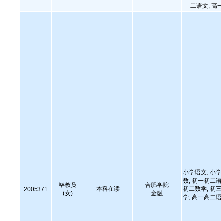
二语文, 高
小学语文, 小学
数, 初一初二语
毕教员
合肥学院
本科在读
初二数学, 初三
2005371
(女)
金融
学, 高一高二语