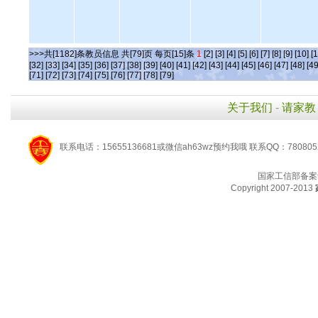
>>>共[1182]条教员信息 共[79]页 每页[15]条
1
[2]
[3]
[4]
[5]
[6]
[7]
[8]
[9]
[10]
[1
[32]
[33]
[34]
[35]
[36]
[37]
[38]
[39]
[40]
[41]
[42]
[43]
[44]
[45]
[46]
[47]
[48]
[49
[71]
[72]
[73]
[74]
[75]
[76]
[77]
[78]
[79]
关于我们
-
请家教
联系电话：15655136681或微信ah63wz预约我哦 联系QQ：780805
国家工信部备案
Copyright 2007-2013