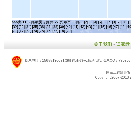
>>>共[1182]条教员信息 共[79]页 每页[15]条
1
[2]
[3]
[4]
[5]
[6]
[7]
[8]
[9]
[10]
[1
[32]
[33]
[34]
[35]
[36]
[37]
[38]
[39]
[40]
[41]
[42]
[43]
[44]
[45]
[46]
[47]
[48]
[49
[71]
[72]
[73]
[74]
[75]
[76]
[77]
[78]
[79]
关于我们
-
请家教
联系电话：15655136681或微信ah63wz预约我哦 联系QQ：780805
国家工信部备案
Copyright 2007-2013