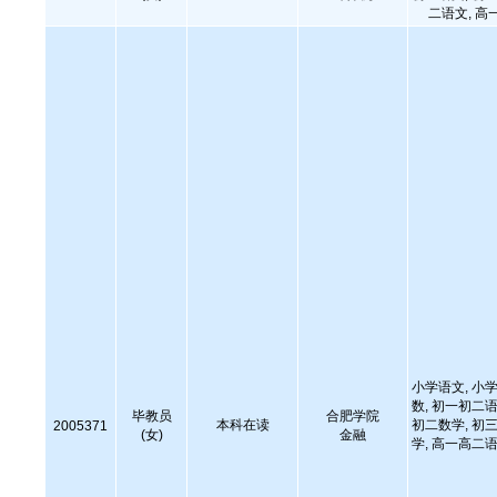
二语文, 高
小学语文, 小学
数, 初一初二语
毕教员
合肥学院
本科在读
初二数学, 初三
2005371
(女)
金融
学, 高一高二语