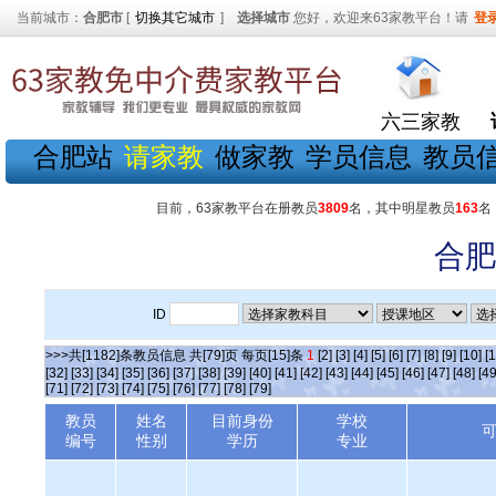
当前城市：
合肥市
[
切换其它城市
]
选择城市
您好，欢迎来63家教平台！请
登
六三家教
合肥站
请家教
做家教
学员信息
教员
目前，63家教平台在册教员
3809
名，其中明星教员
163
名
合肥
ID
>>>共[1182]条教员信息 共[79]页 每页[15]条
1
[2]
[3]
[4]
[5]
[6]
[7]
[8]
[9]
[10]
[1
[32]
[33]
[34]
[35]
[36]
[37]
[38]
[39]
[40]
[41]
[42]
[43]
[44]
[45]
[46]
[47]
[48]
[49
[71]
[72]
[73]
[74]
[75]
[76]
[77]
[78]
[79]
教员
姓名
目前身份
学校
编号
性别
学历
专业