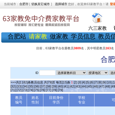
当前城市：
合肥市
[
切换其它城市
]
选择城市
您好，欢迎来63家教平台！请
登
六三家教
合肥站
请家教
做家教
学员信息
教员
目前，63家教平台在册教员
3809
名，其中明星教员
163
名
合肥
ID
>>>共[1182]条教员信息 共[79]页 每页[15]条
1
[2]
[3]
[4]
[5]
[6]
[7]
[8]
[9]
[10]
[1
[32]
[33]
[34]
[35]
[36]
[37]
[38]
[39]
[40]
[41]
[42]
[43]
[44]
[45]
[46]
[47]
[48]
[49
[71]
[72]
[73]
[74]
[75]
[76]
[77]
[78]
[79]
教员
姓名
目前身份
学校
编号
性别
学历
专业