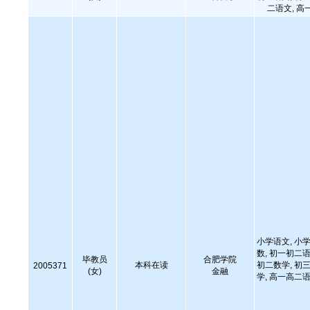
二语文, 高
小学语文, 小学
数, 初一初二语
毕教员
合肥学院
本科在读
初二数学, 初三
2005371
(女)
金融
学, 高一高二语