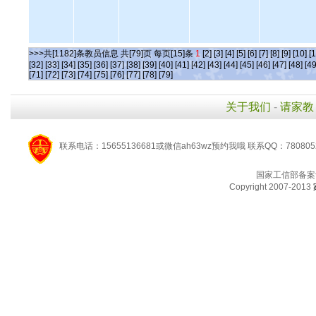
>>>共[1182]条教员信息 共[79]页 每页[15]条
1
[2]
[3]
[4]
[5]
[6]
[7]
[8]
[9]
[10]
[1
[32]
[33]
[34]
[35]
[36]
[37]
[38]
[39]
[40]
[41]
[42]
[43]
[44]
[45]
[46]
[47]
[48]
[49
[71]
[72]
[73]
[74]
[75]
[76]
[77]
[78]
[79]
关于我们
-
请家教
联系电话：15655136681或微信ah63wz预约我哦 联系QQ：780805
国家工信部备案
Copyright 2007-2013