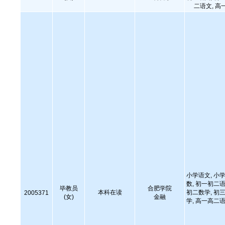
二语文, 高
小学语文, 小学
数, 初一初二语
毕教员
合肥学院
本科在读
初二数学, 初三
2005371
(女)
金融
学, 高一高二语