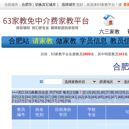
当前城市：
合肥市
[
切换其它城市
]
选择城市
您好，欢迎来63家教平台！请
登
六三家教
合肥站
请家教
做家教
学员信息
教员
目前，63家教平台在册教员
3809
名，其中明星教员
163
名
合肥
ID
>>>共[1182]条教员信息 共[79]页 每页[15]条
1
[2]
[3]
[4]
[5]
[6]
[7]
[8]
[9]
[10]
[1
[32]
[33]
[34]
[35]
[36]
[37]
[38]
[39]
[40]
[41]
[42]
[43]
[44]
[45]
[46]
[47]
[48]
[49
[71]
[72]
[73]
[74]
[75]
[76]
[77]
[78]
[79]
教员
姓名
目前身份
学校
编号
性别
学历
专业