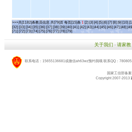
>>>共[1182]条教员信息 共[79]页 每页[15]条
1
[2]
[3]
[4]
[5]
[6]
[7]
[8]
[9]
[10]
[1
[32]
[33]
[34]
[35]
[36]
[37]
[38]
[39]
[40]
[41]
[42]
[43]
[44]
[45]
[46]
[47]
[48]
[49
[71]
[72]
[73]
[74]
[75]
[76]
[77]
[78]
[79]
关于我们
-
请家教
联系电话：15655136681或微信ah63wz预约我哦 联系QQ：780805
国家工信部备案
Copyright 2007-2013