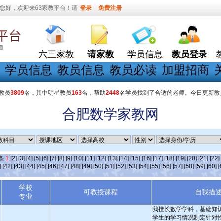
您好，欢迎来63家教平台！请
登录
免费注册
六三家教
请家教
学员信息
教员登录
学员信息
教员信息
教员必读
加盟招商
教员
3809
名，其中明星教员
163
名，帮助
2448
名学员找到了合适的老师。今日更新教
合肥数学家教网
]条
1
[2]
[3]
[4]
[5]
[6]
[7]
[8]
[9]
[10]
[11]
[12]
[13]
[14]
[15]
[16]
[17]
[18]
[19]
[20]
[21]
[22]
]
[42]
[43]
[44]
[45]
[46]
[47]
[48]
[49]
[50]
[51]
[52]
[53]
[54]
[55]
[56]
[57]
[58]
[59]
[60]
[
学校
可教授课程
自我描
专业
我擅长数学学科，基础知
学生的学习情况制定针对