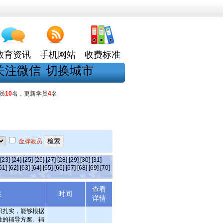
教育资讯
手机网站
收费标准
关注微信
切换城市
员
10
名，更新学员
4
名
金牌教员
[23]
[24]
[25]
[26]
[27]
[28]
[29]
[30]
[31]
61]
[62]
[63]
[64]
[65]
[66]
[67]
[68]
[69]
[70]
查看
述
时间
详情
识扎实，能够根据
性的辅导方案。辅