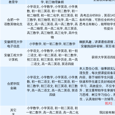
教育学
学, 初三物理象棋
小学语文, 小学数学, 小学英语, 小学奥
数, 初一初二英语, 初一初二数学, 初一
初二物理, 初一初二化学, 初三英语, 初
高考总分658分，英语143
合肥一中
三数学, 初三物理, 初三化学, 高一高二
各科均衡，可胜任全科作
语数英物化生
语文, 高一高二英语, 高一高二数学, 高
悉考点有耐心，能帮助学
一高二物理, 高一高二化学, 高三英语,
性提分
高三数学, 高三物理, 高三化学, 高中生
物
安徽师范大学
幽默风趣，讲课通俗易懂
小学数学, 初一初二数学, 初三数学
电子信息
安徽挑战杯省铜，双百省
小学语文, 小学数学, 小学英语, 初一初
安徽工程大学
二语文, 初一初二英语, 初一初二数学,
获得大学英语四
计算机
初三语文, 初三英语, 初中历史, 高一高
二语文, 高一高二英语, 英语四级
本人责任心强、做事踏实
谨负责，每次授课提前备
小学语文, 小学数学, 小学英语, 小学奥
内容。善于倾听学生问题
数, 初一初二语文, 初一初二英语, 初一
快速和学生建立良好相处
合肥学院
初二数学, 初三语文, 初三英语, 初三数
学习、高效提分。 不仅
金融
学, 高一高二语文, 高一高二英语, 英语
升，更注重帮助学生掌握
四级
习思维、树立学习信心，
生，认真做好每一次辅导
照片]
小学数学, 小学英语, 初一初二英语, 初
其它
一初二数学, 高一高二英语, 高一高二化
我比较有耐
无