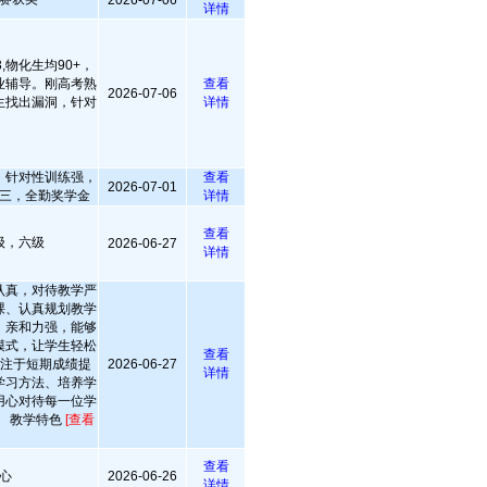
2026-07-06
详情
,物化生均90+，
业辅导。刚高考熟
查看
2026-07-06
生找出漏洞，针对
详情
，针对性训练强，
查看
2026-07-01
三，全勤奖学金
详情
查看
级，六级
2026-06-27
详情
认真，对待教学严
课、认真规划教学
，亲和力强，能够
模式，让学生轻松
查看
专注于短期成绩提
2026-06-27
详情
学习方法、培养学
用心对待每一位学
。 教学特色
[查看
查看
心
2026-06-26
详情