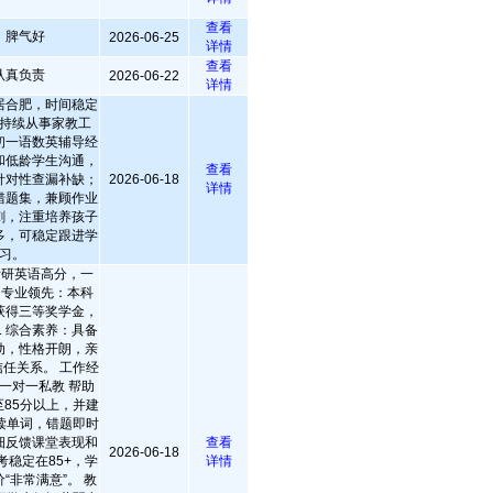
查看
，脾气好
2026-06-25
详情
查看
认真负责
2026-06-22
详情
居合肥，时间稳定
持续从事家教工
初一语数英辅导经
和低龄学生沟通，
查看
针对性查漏补缺；
2026-06-18
详情
错题集，兼顾作业
刺，注重培养孩子
多，可稳定跟进学
习。
：考研英语高分，一
. 专业领先：本科
获得三等奖学金，
. 综合素养：具备
动，性格开朗，亲
任关系。 工作经
一对一私教 帮助
85分以上，并建
读单词，错题即时
细反馈课堂表现和
查看
2026-06-18
考稳定在85+，学
详情
“非常满意”。 教