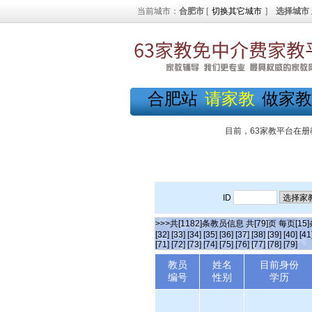
当前城市：
合肥市
[
切换其它城市
]
选择城市
合肥站
请家教
做家教
目前，63家教平台在册
ID
>>>共[1182]条教员信息 共[79]页 每页[15
[32]
[33]
[34]
[35]
[36]
[37]
[38]
[39]
[40]
[41
[71]
[72]
[73]
[74]
[75]
[76]
[77]
[78]
[79]
教员
姓名
目前身份
编号
性别
学历