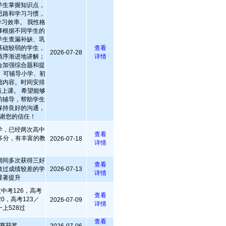
学生掌握知识点，
思路和学习习惯，
习效率。 我性格
够根据不同学生的
学生查漏补缺、巩
基础较弱的学生，
查看
2026-07-28
循序渐进地讲解；
详情
会加强综合题和提
 可辅导小学、初
础内容。时间安排
上课。 希望能够
的辅导，帮助学生
保持良好的沟通，
谢您的信任！
学，已经两次高中
查看
多分，有丰富的教
2026-07-18
详情
期间多次获得三好
查看
教过成绩较差的学
2026-07-13
详情
显著提升
中考126，高考
查看
20，高考123／
2026-07-09
详情
上528过
查看
赛获奖