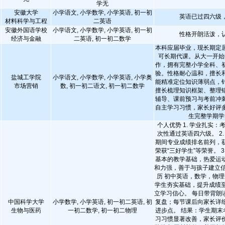
学无
安徽大学
小学语文, 小学数学, 小学英语, 初一初
英语已过四六级
材料科学与工程
二英语
安徽外国语学校
小学语文, 小学数学, 小学英语, 初一初
性格开朗活泼，
经济与金融
二英语, 初一初二数学
本科应届毕业，现长期定
可长期代课。从大一开始
作，拥有完整小学全科、
验。性格耐心温和，擅长
盐城工学院
小学语文, 小学数学, 小学英语, 小学奥
能精准定位知识薄弱点，
市场营销
数, 初一初二语文, 初一初二数学
擅长梳理知识框架、整理
辅导、课前预习与考前冲
自主学习习惯，家长好评
生完整学期学
个人优势 1. 学业扎实
次性通过英语四六级。 2
期间专业成绩排名前列，
荣获“三好学生”等荣誉。 3
基本的教学基础，热爱运
和力强，善于与孩子建立信
历 初中英语，数学，物理
学生夯实基础，提升成绩至
立学习信心。 每日带背朗
中国科学大学
小学数学, 小学英语, 初一初二英语, 初
复盘；每节课后向家长详
生物与医药
一初二数学, 初一初二物理
进步点。 结果：学生期末
习习惯显著改善，家长评价