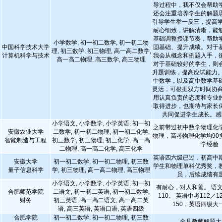
导过程中，我不仅会帮助
还会注重培养学生的解题
引导学生举一反三，提高学
耐心细致，讲解清晰，能
基础调整授课节奏，帮助
小学数学, 初一初二数学, 初一初二物
中国科学技术大学
固基础、提升成绩。对于
理, 初三数学, 初三物理, 高一高二数学,
计算机科学与技术
我会从概念和例题入手，
高一高二物理, 高三数学, 高三物理
对于基础较好的学生，则
升题训练，提高应试能力。
中数学，以及高中数学基
灵活，可根据双方时间协商
用认真负责的态度和专业
取得进步，也期待与家长
共同促进学生成长。感
小学语文, 小学数学, 小学英语, 初一初
之前带过初中数学物理化
安徽农业大学
二数学, 初一初二物理, 初一初二化学,
物理，高考物理化学均90
智能制造与工程
初三数学, 初三物理, 初三化学, 高一高
学经验
二物理, 高一高二化学, 高三化学
英语四六级已过，初高中
安徽大学
初一初二数学, 初一初二物理, 初三数
学生和物理单科优秀奖，
量子信息科学
学, 初三物理, 高一高二物理, 高三物理
员，后续成绩有
小学语文, 小学数学, 小学英语, 初一初
有耐心，对人和善。 语文
合肥师范学院
二语文, 初一初二英语, 初一初二数学,
110。 英语中考112／1
财务
初三英语, 高一高二语文, 高一高二英
150，英语四级大一
语, 高三英语, 英语口语, 英语四级
合肥学院
初一初二数学, 初一初二物理, 初三数
全县教师解题大