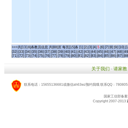
>>>共[1318]条教员信息 共[88]页 每页[15]条
[1]
[2]
[3]
[4]
5
[6]
[7]
[8]
[9]
[10]
[1
[32]
[33]
[34]
[35]
[36]
[37]
[38]
[39]
[40]
[41]
[42]
[43]
[44]
[45]
[46]
[47]
[48]
[49
[71]
[72]
[73]
[74]
[75]
[76]
[77]
[78]
[79]
[80]
[81]
[82]
[83]
[84]
[85]
[86]
[87]
[88
关于我们
-
请家教
联系电话：15655136681或微信ah63wz预约我哦 联系QQ：780805
国家工信部备案
Copyright 2007-2013