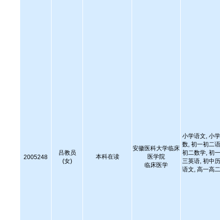
小学语文, 小学
数, 初一初二语
安徽医科大学临床
吕教员
初二数学, 初一
本科在读
医学院
2005248
(女)
三英语, 初中历
临床医学
语文, 高一高二