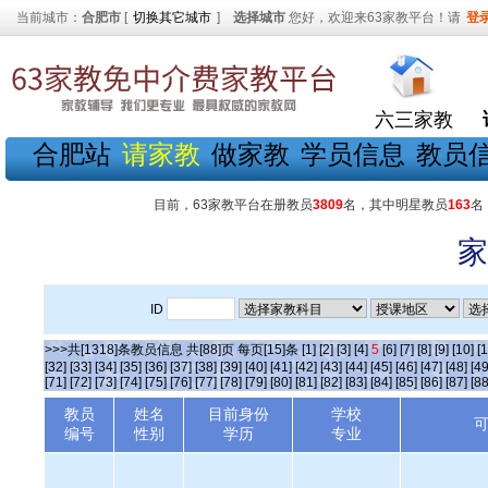
当前城市：
合肥市
[
切换其它城市
]
选择城市
您好，欢迎来63家教平台！请
登
六三家教
合肥站
请家教
做家教
学员信息
教员
目前，63家教平台在册教员
3809
名，其中明星教员
163
名
家
ID
>>>共[1318]条教员信息 共[88]页 每页[15]条
[1]
[2]
[3]
[4]
5
[6]
[7]
[8]
[9]
[10]
[1
[32]
[33]
[34]
[35]
[36]
[37]
[38]
[39]
[40]
[41]
[42]
[43]
[44]
[45]
[46]
[47]
[48]
[49
[71]
[72]
[73]
[74]
[75]
[76]
[77]
[78]
[79]
[80]
[81]
[82]
[83]
[84]
[85]
[86]
[87]
[88
教员
姓名
目前身份
学校
编号
性别
学历
专业