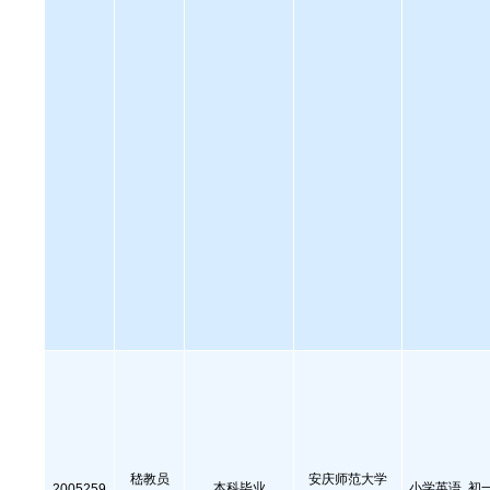
嵇教员
安庆师范大学
本科毕业
小学英语, 初
2005259