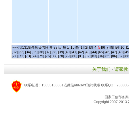
>>>共[1318]条教员信息 共[88]页 每页[15]条
[1]
[2]
[3]
[4]
5
[6]
[7]
[8]
[9]
[10]
[1
[32]
[33]
[34]
[35]
[36]
[37]
[38]
[39]
[40]
[41]
[42]
[43]
[44]
[45]
[46]
[47]
[48]
[49
[71]
[72]
[73]
[74]
[75]
[76]
[77]
[78]
[79]
[80]
[81]
[82]
[83]
[84]
[85]
[86]
[87]
[88
关于我们
-
请家教
联系电话：15655136681或微信ah63wz预约我哦 联系QQ：780805
国家工信部备案
Copyright 2007-2013