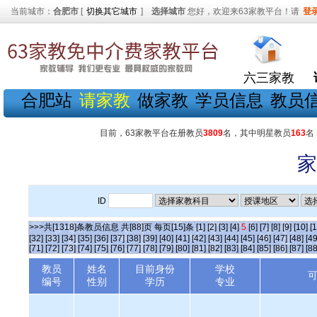
当前城市：
合肥市
[
切换其它城市
]
选择城市
您好，欢迎来63家教平台！请
登
六三家教
合肥站
请家教
做家教
学员信息
教员
目前，63家教平台在册教员
3809
名，其中明星教员
163
名
家
ID
>>>共[1318]条教员信息 共[88]页 每页[15]条
[1]
[2]
[3]
[4]
5
[6]
[7]
[8]
[9]
[10]
[1
[32]
[33]
[34]
[35]
[36]
[37]
[38]
[39]
[40]
[41]
[42]
[43]
[44]
[45]
[46]
[47]
[48]
[49
[71]
[72]
[73]
[74]
[75]
[76]
[77]
[78]
[79]
[80]
[81]
[82]
[83]
[84]
[85]
[86]
[87]
[88
教员
姓名
目前身份
学校
编号
性别
学历
专业