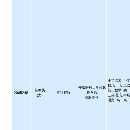
小学语文, 小学
数, 初一初二语
安徽医科大学临床
吕教员
初二数学, 初一
本科在读
医学院
2005248
(女)
三英语, 初中历
临床医学
语文, 高一高二