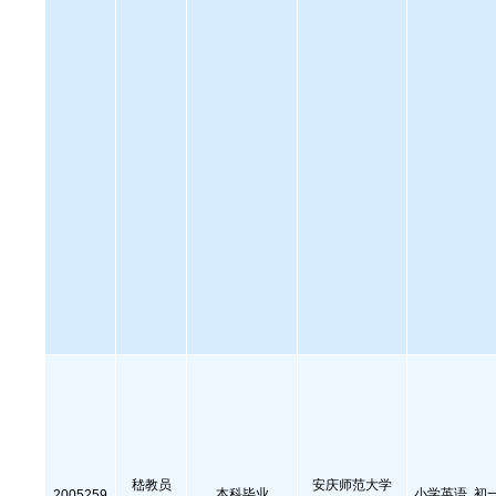
嵇教员
安庆师范大学
本科毕业
小学英语, 初
2005259