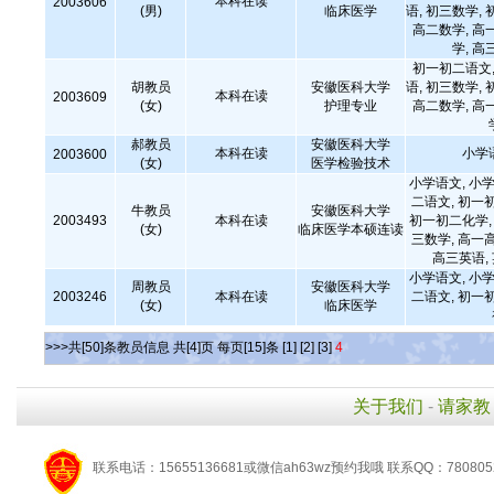
本科在读
2003606
(男)
临床医学
语, 初三数学, 
高二数学, 高
学, 高
初一初二语文,
胡教员
安徽医科大学
语, 初三数学, 
本科在读
2003609
(女)
护理专业
高二数学, 高
郝教员
安徽医科大学
本科在读
小学
2003600
(女)
医学检验技术
小学语文, 小学
二语文, 初一
牛教员
安徽医科大学
2003493
本科在读
初一初二化学, 
(女)
临床医学本硕连读
三数学, 高一
高三英语,
小学语文, 小学
周教员
安徽医科大学
2003246
本科在读
二语文, 初一
(女)
临床医学
>>>共[50]条教员信息 共[4]页 每页[15]条
[1]
[2]
[3]
4
关于我们
-
请家教
联系电话：15655136681或微信ah63wz预约我哦 联系QQ：780805