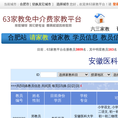
当前城市：
合肥市
[
切换其它城市
]
选择城市
您好，欢迎来63家教平台！请
登
六三家教
合肥站
请家教
做家教
学员信息
教员
目前，63家教平台在册教员
3809
名，其中明星教员
163
名
安徽医科
ID
>>>共[50]条教员信息 共[4]页 每页[15]条
[1]
[2]
[3]
4
教员
姓名
目前身份
学校
编号
性别
学历
专业
小学语文, 小学
二语文, 初一
郑教员
安徽医科大学
初一初二物理,