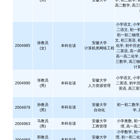
(男)
安徽大学
学, 初三数学, 
高二数学, 高
小学语文, 小学
二语文, 初一
初一初二物理,
文, 初三英语, 
徐教员
安徽大学
2004985
本科在读
化学, 初中历史
(女)
计算机类网络工程
二英语, 高一
高一高二化学, 
三数学, 高三物
计
小学语文, 小学
张教员
安徽大学
2004990
本科在读
二英语, 初中历
(男)
人力资源管理
英语, 高三
孙教员
安徽大学
初一初二数学,
本科在读
2004979
(男)
自动化
学,
马教员
安徽大学
小学奥数, 初
本科在读
2004963
(男)
工商管理
理, 高一高
小学数学, 初
郭教员
安徽大学
理, 初一初二化
本科在读