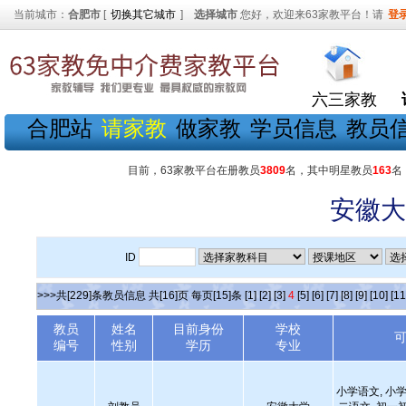
当前城市：
合肥市
[
切换其它城市
]
选择城市
您好，欢迎来63家教平台！请
登
六三家教
合肥站
请家教
做家教
学员信息
教员
目前，63家教平台在册教员
3809
名，其中明星教员
163
名
安徽大
ID
>>>共[229]条教员信息 共[16]页 每页[15]条
[1]
[2]
[3]
4
[5]
[6]
[7]
[8]
[9]
[10]
[11
教员
姓名
目前身份
学校
编号
性别
学历
专业
小学语文, 小学