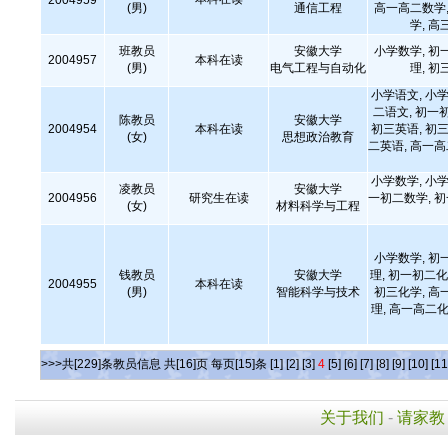
2004959
(男)
通信工程
高一高二数学,
学, 高
班教员
安徽大学
小学数学, 初
2004957
本科在读
(男)
电气工程与自动化
理, 初
小学语文, 小学
二语文, 初一
陈教员
安徽大学
2004954
本科在读
初三英语, 初三
(女)
思想政治教育
二英语, 高一
小学数学, 小学
凌教员
安徽大学
2004956
研究生在读
一初二数学, 
(女)
材料科学与工程
小学数学, 初
钱教员
安徽大学
理, 初一初二化
2004955
本科在读
(男)
智能科学与技术
初三化学, 高
理, 高一高二化
>>>共[229]条教员信息 共[16]页 每页[15]条
[1]
[2]
[3]
4
[5]
[6]
[7]
[8]
[9]
[10]
[11
关于我们
-
请家教