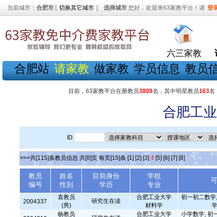
当前城市：
合肥市
[
切换其它城市
]
选择城市
您好，欢迎来63家教平台！请
登
六三家教
合肥站
请家教
做家教
学员信息
教员
目前，63家教平台在册教员
3809
名，其中明星教员
163
名
合肥工业
ID
>>>共[115]条教员信息 共[8]页 每页[15]条
[1]
[2]
[3]
4
[5]
[6]
[7]
[8]
教员
姓名
目前身份
学校
编号
性别
学历
专业
袁教员
合肥工业大学
初一初二数学,
研究生在读
2004337
(男)
材料学
学
杨教员
合肥工业大学
小学数学, 初