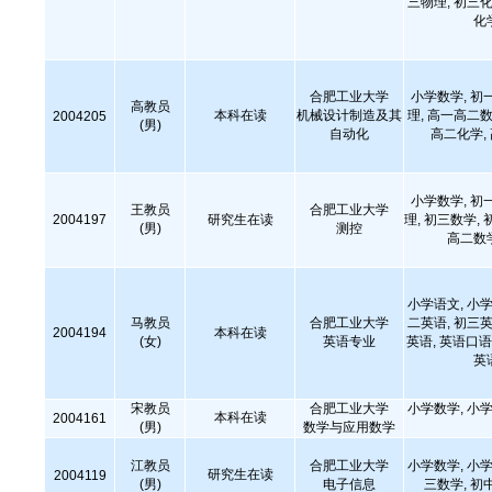
三物理, 初三化
化
合肥工业大学
小学数学, 初
高教员
本科在读
机械设计制造及其
理, 高一高二数
2004205
(男)
自动化
高二化学,
小学数学, 初
王教员
合肥工业大学
2004197
研究生在读
理, 初三数学, 
(男)
测控
高二数
小学语文, 小学
马教员
合肥工业大学
二英语, 初三英
2004194
本科在读
(女)
英语专业
英语, 英语口语
英
宋教员
合肥工业大学
小学数学, 小学
本科在读
2004161
(男)
数学与应用数学
江教员
合肥工业大学
小学数学, 小学
研究生在读
2004119
(男)
电子信息
三数学, 初