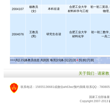
杨教员
合肥工业大学
初一初二英语,
本科在读
2004107
(女)
材料科学与工程
物理
王教员
合肥工业大学
初一初二数学, 
研究生在读
2004076
(男)
材料化学
一高二
>>>共[115]条教员信息 共[8]页 每页[15]条
[1]
[2]
[3]
4
[5]
[6]
[7]
[8]
关于我们
-
请家教
联系电话：15655136681或微信ah63wz预约我哦 联系QQ：780805
国家工信部备案
Copyright 2007-2013