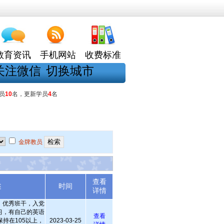
教育资讯
手机网站
收费标准
关注微信
切换城市
员
10
名，更新学员
4
名
金牌教员
查看
述
时间
详情
，优秀班干，入党
习，有自己的英语
查看
持在105以上，
2023-03-25