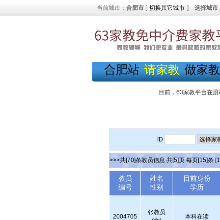
当前城市：
合肥市
[
切换其它城市
]
选择城市
合肥站
请家教
做家教
目前，63家教平台在册
ID
>>>共[70]条教员信息 共[5]页 每页[15]条
[1
教员
姓名
目前身份
编号
性别
学历
张教员
2004705
本科在读