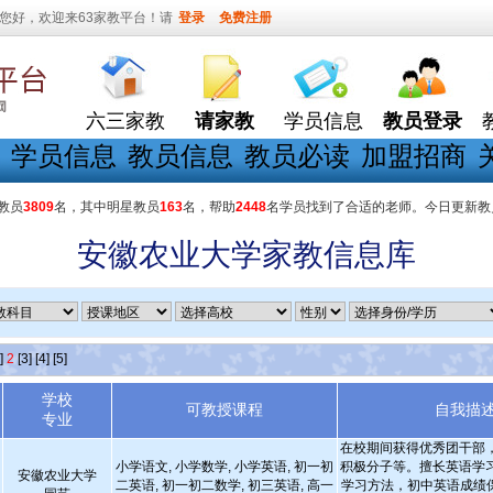
您好，欢迎来63家教平台！请
登录
免费注册
六三家教
请家教
学员信息
教员登录
学员信息
教员信息
教员必读
加盟招商
教员
3809
名，其中明星教员
163
名，帮助
2448
名学员找到了合适的老师。今日更新教
安徽农业大学家教信息库
]
2
[3]
[4]
[5]
学校
可教授课程
自我描
专业
在校期间获得优秀团干部
小学语文, 小学数学, 小学英语, 初一初
积极分子等。擅长英语学
安徽农业大学
二英语, 初一初二数学, 初三英语, 高一
学习方法，初中英语成绩保