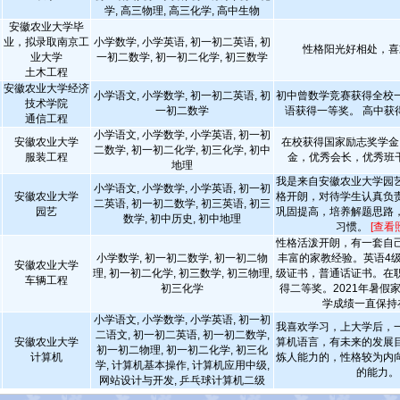
学, 高三物理, 高三化学, 高中生物
安徽农业大学毕
业，拟录取南京工
小学数学, 小学英语, 初一初二英语, 初
性格阳光好相处，喜
业大学
一初二数学, 初一初二化学, 初三数学
土木工程
安徽农业大学经济
小学语文, 小学数学, 初一初二英语, 初
初中曾数学竞赛获得全校
技术学院
一初二数学
语获得一等奖。 高中获
通信工程
小学语文, 小学数学, 小学英语, 初一初
安徽农业大学
在校获得国家励志奖学金
二数学, 初一初二化学, 初三化学, 初中
服装工程
金，优秀会长，优秀班
地理
我是来自安徽农业大学园
小学语文, 小学数学, 小学英语, 初一初
安徽农业大学
格开朗，对待学生认真负
二英语, 初一初二数学, 初三英语, 初三
园艺
巩固提高，培养解题思路
数学, 初中历史, 初中地理
习惯。
[查看
性格活泼开朗，有一套自
小学数学, 初一初二数学, 初一初二物
丰富的家教经验。英语4
安徽农业大学
理, 初一初二化学, 初三数学, 初三物理,
级证书，普通话证书。在
车辆工程
初三化学
得二等奖。2021年暑假
学成绩一直保持
小学语文, 小学数学, 小学英语, 初一初
我喜欢学习，上大学后，
二语文, 初一初二英语, 初一初二数学,
安徽农业大学
算机语言，有未来的发展
初一初二物理, 初一初二化学, 初三化
计算机
炼人能力的，性格较为内
学, 计算机基本操作, 计算机应用中级,
的能力。
网站设计与开发, 乒乓球计算机二级