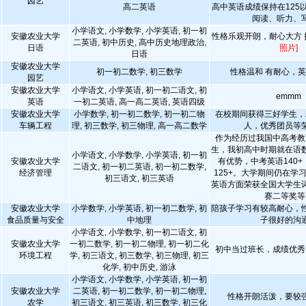
园艺
高二英语
高中英语成绩保持在125
阅读、听力、
小学语文, 小学数学, 小学英语, 初一初
安徽农业大学
性格乐观开朗，耐心大方
二英语, 初中历史, 高中历史地理政治,
日语
照片]
日语
安徽农业大学
初一初二数学, 初三数学
性格温和 有耐心，
园艺
安徽农业大学
小学语文, 小学英语, 初一初二语文, 初
emmm
英语
一初二英语, 高一高二英语, 英语四级
安徽农业大学
小学数学, 初一初二数学, 初一初二物
在校期间获得三好学生，
车辆工程
理, 初三数学, 初三物理, 高一高二数学
人，优秀团员等
作为经历过我国中高考教
生，我初高中时期就在语
小学语文, 小学数学, 小学英语, 初一初
安徽农业大学
有优势，中考英语140
二语文, 初一初二英语, 初一初二数学,
经济管理
125+。大学期间仍在学
初三语文, 初三英语
英语方面荣获全国大学生
赛二等奖等
安徽农业大学
小学数学, 小学英语, 初一初二数学, 初
陪孩子学习有较高耐心，
食品质量与安全
中地理
子很好的沟
小学语文, 小学数学, 初一初二语文, 初
安徽农业大学
一初二数学, 初一初二物理, 初一初二化
初中当过班长，成绩优秀
环境工程
学, 初三语文, 初三数学, 初三物理, 初三
化学, 初中历史, 游泳
小学语文, 小学数学, 小学英语, 初一初
安徽农业大学
二英语, 初一初二数学, 初一初二物理,
性格开朗活泼，要较
农学
初三语文, 初三英语, 初三数学, 初三化