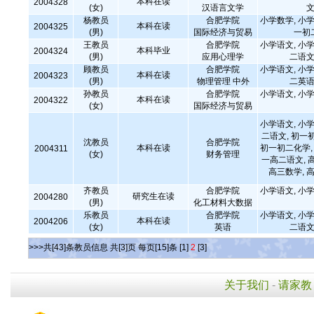
本科在读
2004328
(女)
汉语言文学
文
杨教员
合肥学院
小学数学, 小学
本科在读
2004325
(男)
国际经济与贸易
一初
王教员
合肥学院
小学语文, 小学
本科毕业
2004324
(男)
应用心理学
二语文
顾教员
合肥学院
小学语文, 小学
本科在读
2004323
(男)
物理管理 中外
二英语
孙教员
合肥学院
小学语文, 小学
本科在读
2004322
(女)
国际经济与贸易
小学语文, 小学
二语文, 初一
沈教员
合肥学院
本科在读
初一初二化学, 
2004311
(女)
财务管理
一高二语文, 
高三数学,
齐教员
合肥学院
小学语文, 小学
研究生在读
2004280
(男)
化工材料大数据
乐教员
合肥学院
小学语文, 小学
本科在读
2004206
(女)
英语
二语文
>>>共[43]条教员信息 共[3]页 每页[15]条
[1]
2
[3]
关于我们
-
请家教