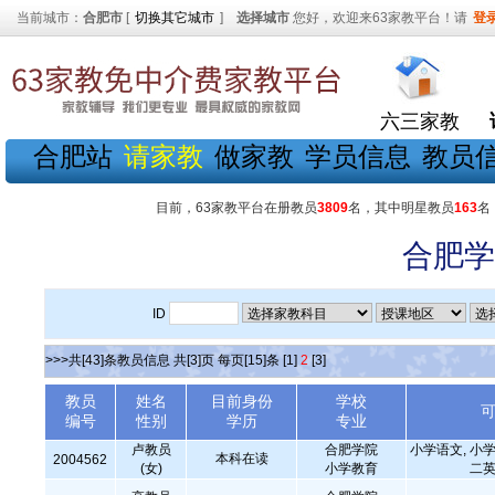
当前城市：
合肥市
[
切换其它城市
]
选择城市
您好，欢迎来63家教平台！请
登
六三家教
合肥站
请家教
做家教
学员信息
教员
目前，63家教平台在册教员
3809
名，其中明星教员
163
名
合肥学
ID
>>>共[43]条教员信息 共[3]页 每页[15]条
[1]
2
[3]
教员
姓名
目前身份
学校
编号
性别
学历
专业
卢教员
合肥学院
小学语文, 小学
本科在读
2004562
(女)
小学教育
二英