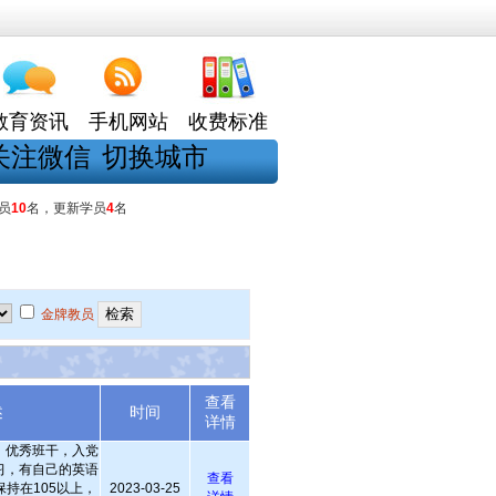
教育资讯
手机网站
收费标准
关注微信
切换城市
员
10
名，更新学员
4
名
金牌教员
查看
述
时间
详情
，优秀班干，入党
习，有自己的英语
查看
持在105以上，
2023-03-25