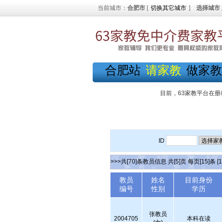
当前城市：
合肥市
[
切换其它城市
]
选择城市
合肥站
请家教
做家教
目前，63家教平台在册
ID
>>>共[70]条教员信息 共[5]页 每页[15]条
[1
教员
姓名
目前身份
编号
性别
学历
张教员
2004705
本科在读