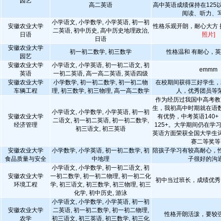
园艺
高二英语
高中英语成绩保持在125
阅读、听力、
小学语文, 小学数学, 小学英语, 初一初
安徽农业大学
性格乐观开朗，耐心大方
二英语, 初中历史, 高中历史地理政治,
日语
照片]
日语
安徽农业大学
初一初二数学, 初三数学
性格温和 有耐心，
园艺
安徽农业大学
小学语文, 小学英语, 初一初二语文, 初
emmm
英语
一初二英语, 高一高二英语, 英语四级
安徽农业大学
小学数学, 初一初二数学, 初一初二物
在校期间获得三好学生，
车辆工程
理, 初三数学, 初三物理, 高一高二数学
人，优秀团员等
作为经历过我国中高考教
生，我初高中时期就在语
小学语文, 小学数学, 小学英语, 初一初
安徽农业大学
有优势，中考英语140
二语文, 初一初二英语, 初一初二数学,
经济管理
125+。大学期间仍在学
初三语文, 初三英语
英语方面荣获全国大学生
赛二等奖等
安徽农业大学
小学数学, 小学英语, 初一初二数学, 初
陪孩子学习有较高耐心，
食品质量与安全
中地理
子很好的沟
小学语文, 小学数学, 初一初二语文, 初
安徽农业大学
一初二数学, 初一初二物理, 初一初二化
初中当过班长，成绩优秀
环境工程
学, 初三语文, 初三数学, 初三物理, 初三
化学, 初中历史, 游泳
小学语文, 小学数学, 小学英语, 初一初
安徽农业大学
二英语, 初一初二数学, 初一初二物理,
性格开朗活泼，要较
农学
初三语文, 初三英语, 初三数学, 初三化