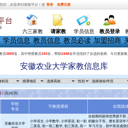
您好，欢迎来63家教平台！请
登录
免费注册
六三家教
请家教
学员信息
教员登录
学员信息
教员信息
教员必读
加盟招商
教员
3809
名，其中明星教员
163
名，帮助
2448
名学员找到了合适的老师。今日更新教
安徽农业大学家教信息库
]
2
[3]
[4]
[5]
学校
可教授课程
自我描
专业
在校期间获得优秀团干部
小学语文, 小学数学, 小学英语, 初一初
积极分子等。擅长英语学
安徽农业大学
二英语, 初一初二数学, 初三英语, 高一
学习方法，初中英语成绩保