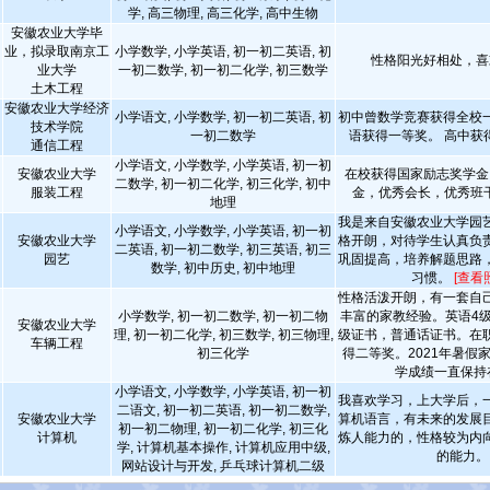
学, 高三物理, 高三化学, 高中生物
安徽农业大学毕
业，拟录取南京工
小学数学, 小学英语, 初一初二英语, 初
性格阳光好相处，喜
业大学
一初二数学, 初一初二化学, 初三数学
土木工程
安徽农业大学经济
小学语文, 小学数学, 初一初二英语, 初
初中曾数学竞赛获得全校
技术学院
一初二数学
语获得一等奖。 高中获
通信工程
小学语文, 小学数学, 小学英语, 初一初
安徽农业大学
在校获得国家励志奖学金
二数学, 初一初二化学, 初三化学, 初中
服装工程
金，优秀会长，优秀班
地理
我是来自安徽农业大学园
小学语文, 小学数学, 小学英语, 初一初
安徽农业大学
格开朗，对待学生认真负
二英语, 初一初二数学, 初三英语, 初三
园艺
巩固提高，培养解题思路
数学, 初中历史, 初中地理
习惯。
[查看
性格活泼开朗，有一套自
小学数学, 初一初二数学, 初一初二物
丰富的家教经验。英语4
安徽农业大学
理, 初一初二化学, 初三数学, 初三物理,
级证书，普通话证书。在
车辆工程
初三化学
得二等奖。2021年暑假
学成绩一直保持
小学语文, 小学数学, 小学英语, 初一初
我喜欢学习，上大学后，
二语文, 初一初二英语, 初一初二数学,
安徽农业大学
算机语言，有未来的发展
初一初二物理, 初一初二化学, 初三化
计算机
炼人能力的，性格较为内
学, 计算机基本操作, 计算机应用中级,
的能力。
网站设计与开发, 乒乓球计算机二级