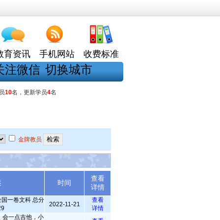
教育资讯
手机网站
收费标准
关注微信
切换城市
员
10
名，更新学员
4
名
金牌教员
查看
述
时间
详情
全国一卷文科 总分
查看
2022-11-21
29
详情
，会一点吉他，小