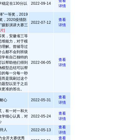
查看
稳定在130分以
2022-09-14
详情
”一等奖，2019
，2020疫情防
查看
2022-07-12
影”摄影演讲大赛三
详情
片]
等奖，安徽省三等
思维能力，对于模
的理解。曾辅导过
什么都不会到班级
同学有自己独特的
查看
可以帮助他们得到
2022-06-05
详情
纳模型总结可以帮
习的每一分每一秒
题而是我刷过这个
的题型以至于之后
快更准的答出。
查看
耐心
2022-05-31
详情
试，有一对一和大
查看
教学细心认真，对
2022-05-24
详情
心
查看
待人
2022-05-13
详情
脑力全开大赛优秀
查看