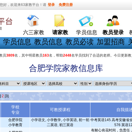
您好，欢迎来63家教平台！请
登录
免费注册
六三家教
请家教
学员信息
教员登录
学员信息
教员信息
教员必读
加盟招商
教员
3809
名，其中明星教员
163
名，帮助
2448
名学员找到了合适的老师。今日更新教
合肥学院家教信息库
]
2
[3]
学校
可教授课程
自我描
专业
合肥学院
小学语文, 小学数学, 小学英语, 初一初
中考英语145 高考安徽省
小学教育
二英语, 初三英语
576 英语1
有耐心肯花时间，负责任