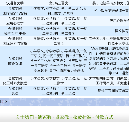
汉语言文学
文, 高三语文
奖，比较具有亲和力，
合肥学院
小学数学, 小学英语, 初一初二英语, 初
初中数学英语成绩一直
国际经济与贸易
一初二数学, 乒乓球
合肥学院
小学语文, 小学数学, 小学英语, 初一初
应用心理学
应用心理学
二语文, 初一初二英语
合肥学院
小学语文, 小学数学, 小学英语, 初一初
擅长体育
物理管理 中外
二英语, 初一初二数学
合肥学院
小学语文, 小学数学, 小学英语, 初一初
在全国大学生英语竞赛C类
国际经济与贸易
二英语
园歌手大赛优
我热情开朗，能积极调动
小学语文, 小学数学, 小学英语, 初一初
性，让他们养成良好的学
二语文, 初一初二英语, 初一初二数学,
合肥学院
培养好的学习方法，我在
初一初二化学, 初三语文, 初三数学, 高
财务管理
知识竞赛中获得过一二三
一高二语文, 高一高二数学, 高三语文,
获得一二等奖，高考是湖
高三数学, 高中生物声乐，普通话
学124，语文
合肥学院
小学语文, 小学数学, 小学英语, 初一初
大学期间带过两年的家教
化工材料大数据
二数学
工作两个月。研究生
合肥学院
小学语文, 小学数学, 小学英语, 初一初
获得百万同题英语写
英语
二语文, 初一初二英语
]
2
[3]
关于我们
-
请家教
-
做家教
-
收费标准
-
付款方式