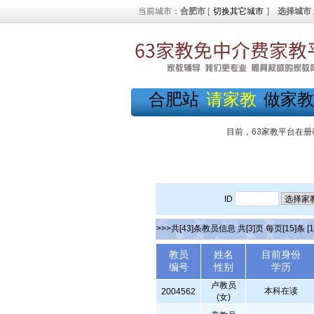
当前城市：
合肥市
[
切换其它城市
]
选择城市
合肥站
请家教
做家教
目前，63家教平台在册
ID
>>>共[43]条教员信息 共[3]页 每页[15]条
[1
教员
姓名
目前身份
编号
性别
学历
卢教员
本科在读
2004562
(女)