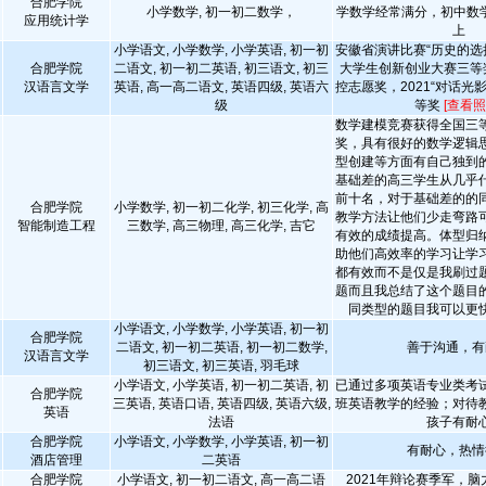
合肥学院
小学数学, 初一初二数学，
学数学经常满分，初中数学
应用统计学
上
小学语文, 小学数学, 小学英语, 初一初
安徽省演讲比赛“历史的选择
合肥学院
二语文, 初一初二英语, 初三语文, 初三
大学生创新创业大赛三等奖
汉语言文学
英语, 高一高二语文, 英语四级, 英语六
控志愿奖，2021“对话光
级
等奖
[查看照
数学建模竞赛获得全国三
奖，具有很好的数学逻辑
型创建等方面有自己独到
基础差的高三学生从几乎
前十名，对于基础差的的
合肥学院
小学数学, 初一初二化学, 初三化学, 高
教学方法让他们少走弯路
智能制造工程
三数学, 高三物理, 高三化学, 吉它
有效的成绩提高。体型归
助他们高效率的学习让学
都有效而不是仅是我刷过
题而且我总结了这个题目
同类型的题目我可以更
小学语文, 小学数学, 小学英语, 初一初
合肥学院
二语文, 初一初二英语, 初一初二数学,
善于沟通，有
汉语言文学
初三语文, 初三英语, 羽毛球
小学语文, 小学英语, 初一初二英语, 初
已通过多项英语专业类考
合肥学院
三英语, 英语口语, 英语四级, 英语六级,
班英语教学的经验；对待
英语
法语
孩子有耐
合肥学院
小学语文, 小学数学, 小学英语, 初一初
有耐心，热情
酒店管理
二英语
合肥学院
小学语文, 初一初二语文, 高一高二语
2021年辩论赛季军，