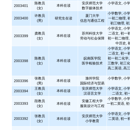
陈教员
安庆师范大学
小学语文, 小学
本科在读
2003401
(女)
数字媒体技术
小学数学, 小学
许教员
厦门大学
2003400
研究生在读
一初二物理, 
(男)
信息与通信工程
初三物理, 
小学语文, 小学
龚教员
苏州科技大学
二语文, 初一
本科在读
2003399
(女)
劳动与社会保障
初一初二物理, 
中历史, 
小学语文, 小学
二语文, 初一
陈教员
皖南医学院
初一初二化学, 
本科在读
2003398
(女)
医学检验技术
三数学, 初三化
高二英语, 高三
张教员
滁州学院
小学数学, 小学
本科在读
2003396
(男)
国际经济与贸易
王教员
安庆师范大学
小学语文, 小学
本科在读
2003394
(女)
汉语言文学
二语文, 初
小学数学, 小学
段教员
安徽工程大学
2003393
本科在读
一初二英语, 
(女)
服装设计与工程
小学语文, 小学
张教员
安庆师范大学
2003392
本科在读
二英语, 初一
(女)
小学教育