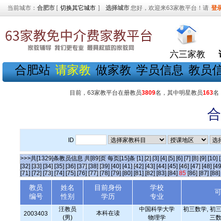
当前城市：
合肥市
[
切换其它城市
]
选择城市
您好，欢迎来63家教平台！请
登
六三家教
合肥站
请家教
做家教
学员信息
教员
目前，63家教平台在册教员
3809
名，其中明星教员
163
名
合
ID
>>>共[1329]条教员信息 共[89]页 每页[15]条
[1]
[2]
[3]
[4]
[5]
[6]
[7]
[8]
[9]
[10]
[32]
[33]
[34]
[35]
[36]
[37]
[38]
[39]
[40]
[41]
[42]
[43]
[44]
[45]
[46]
[47]
[48]
[49
[71]
[72]
[73]
[74]
[75]
[76]
[77]
[78]
[79]
[80]
[81]
[82]
[83]
[84]
85
[86]
[87]
[88]
教员
姓名
目前身份
学校
编号
性别
学历
专业
汪教员
中国科学大学
初三数学, 初三
本科在读
2003403
(男)
物理学
三数