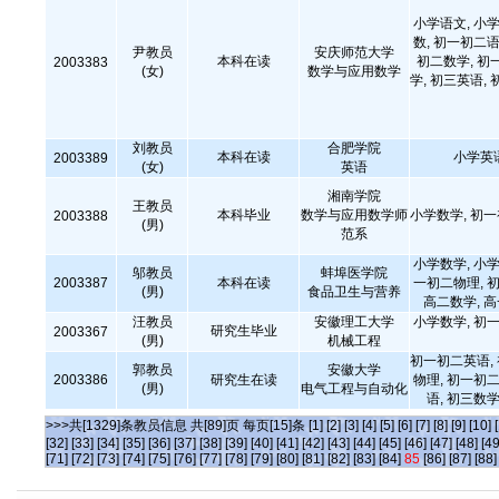
小学语文, 小学
数, 初一初二语
尹教员
安庆师范大学
本科在读
初二数学, 初
2003383
(女)
数学与应用数学
学, 初三英语, 
刘教员
合肥学院
本科在读
小学英
2003389
(女)
英语
湘南学院
王教员
本科毕业
数学与应用数学师
小学数学, 初
2003388
(男)
范系
小学数学, 小学
邬教员
蚌埠医学院
2003387
本科在读
一初二物理, 初
(男)
食品卫生与营养
高二数学, 
汪教员
安徽理工大学
小学数学, 初一
研究生毕业
2003367
(男)
机械工程
初一初二英语,
郭教员
安徽大学
2003386
研究生在读
物理, 初一初二
(男)
电气工程与自动化
语, 初三数学
>>>共[1329]条教员信息 共[89]页 每页[15]条
[1]
[2]
[3]
[4]
[5]
[6]
[7]
[8]
[9]
[10]
[32]
[33]
[34]
[35]
[36]
[37]
[38]
[39]
[40]
[41]
[42]
[43]
[44]
[45]
[46]
[47]
[48]
[49
[71]
[72]
[73]
[74]
[75]
[76]
[77]
[78]
[79]
[80]
[81]
[82]
[83]
[84]
85
[86]
[87]
[88]