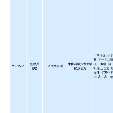
小学语文, 小学
数, 初一初二语
焦教员
中国科学技术大学
初二数学, 初
研究生在读
2003544
(男)
能源动力
学, 初三语文, 
物理, 初三化学
学, 高一高二物