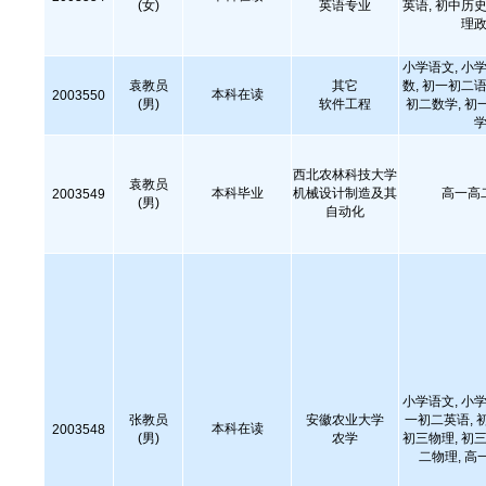
(女)
英语专业
英语, 初中历史
理政
小学语文, 小学
袁教员
其它
数, 初一初二语
本科在读
2003550
(男)
软件工程
初二数学, 初
学
西北农林科技大学
袁教员
本科毕业
机械设计制造及其
高一高
2003549
(男)
自动化
小学语文, 小学
张教员
安徽农业大学
一初二英语, 
本科在读
2003548
(男)
农学
初三物理, 初三
二物理, 高