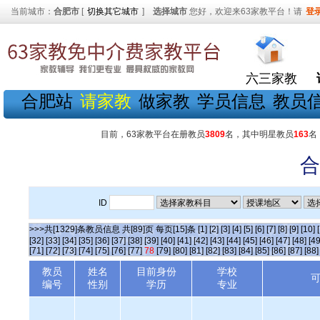
当前城市：
合肥市
[
切换其它城市
]
选择城市
您好，欢迎来63家教平台！请
登
六三家教
合肥站
请家教
做家教
学员信息
教员
目前，63家教平台在册教员
3809
名，其中明星教员
163
名
合
ID
>>>共[1329]条教员信息 共[89]页 每页[15]条
[1]
[2]
[3]
[4]
[5]
[6]
[7]
[8]
[9]
[10]
[32]
[33]
[34]
[35]
[36]
[37]
[38]
[39]
[40]
[41]
[42]
[43]
[44]
[45]
[46]
[47]
[48]
[49
[71]
[72]
[73]
[74]
[75]
[76]
[77]
78
[79]
[80]
[81]
[82]
[83]
[84]
[85]
[86]
[87]
[88]
教员
姓名
目前身份
学校
编号
性别
学历
专业