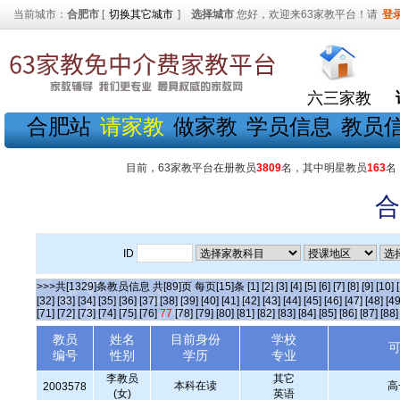
当前城市：
合肥市
[
切换其它城市
]
选择城市
您好，欢迎来63家教平台！请
登
六三家教
合肥站
请家教
做家教
学员信息
教员
目前，63家教平台在册教员
3809
名，其中明星教员
163
名
合
ID
>>>共[1329]条教员信息 共[89]页 每页[15]条
[1]
[2]
[3]
[4]
[5]
[6]
[7]
[8]
[9]
[10]
[32]
[33]
[34]
[35]
[36]
[37]
[38]
[39]
[40]
[41]
[42]
[43]
[44]
[45]
[46]
[47]
[48]
[49
[71]
[72]
[73]
[74]
[75]
[76]
77
[78]
[79]
[80]
[81]
[82]
[83]
[84]
[85]
[86]
[87]
[88]
教员
姓名
目前身份
学校
编号
性别
学历
专业
李教员
其它
本科在读
高
2003578
(女)
英语