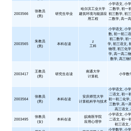
小学语文, 小学
哈尔滨工业大学
二数学, 初一
张教员
2003566
研究生毕业
建筑环境与能源应
初三数学, 初三
(男)
用工程
二数学, 高一高
小学语文, 小学
数, 初一初二语
初二数学, 初
朱教员
z
2003565
本科在读
学, 初三语文, 
工科
(男)
物理, 初三化学
学, 高一高二物
数学, 高三物
王教员
南通大学
2003417
研究生在读
小学数
(男)
计算机
小学语文, 小学
二语文, 初一
张教员
安庆师范大学
2003564
本科在读
初一初二化学, 
(男)
计算机科学与技术
三数学, 高一
高三语文,
小学语文, 小学
张教员
皖南医学院
2003495
本科在读
二语文, 初一
(女)
应用心理学
初三语文,
小学数学, 小学