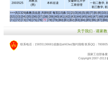
周教员
安徽师范大学
2003525
本科在读
一初二数学, 
(男)
工商管理
初三数学, 
>>>共[1329]条教员信息 共[89]页 每页[15]条
[1]
[2]
[3]
[4]
[5]
[6]
[7]
[8]
[9]
[10]
[32]
[33]
[34]
[35]
[36]
[37]
[38]
[39]
[40]
[41]
[42]
[43]
[44]
[45]
[46]
[47]
[48]
[49
[71]
[72]
[73]
[74]
[75]
[76]
77
[78]
[79]
[80]
[81]
[82]
[83]
[84]
[85]
[86]
[87]
[88]
关于我们
-
请家教
联系电话：15655136681或微信ah63wz预约我哦 联系QQ：780805
国家工信部备案
Copyright 2007-2013