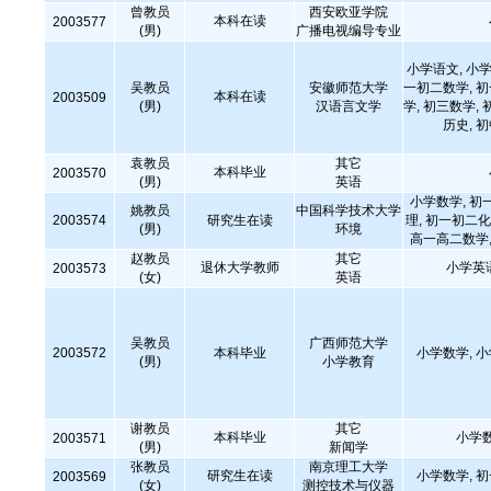
曾教员
西安欧亚学院
本科在读
2003577
(男)
广播电视编导专业
小学语文, 小学
吴教员
安徽师范大学
一初二数学, 
本科在读
2003509
(男)
汉语言文学
学, 初三数学, 
历史, 
袁教员
其它
本科毕业
2003570
(男)
英语
小学数学, 初
姚教员
中国科学技术大学
2003574
研究生在读
理, 初一初二化
(男)
环境
高一高二数学,
赵教员
其它
退休大学教师
小学英
2003573
(女)
英语
吴教员
广西师范大学
2003572
本科毕业
小学数学, 
(男)
小学教育
谢教员
其它
本科毕业
小学
2003571
(男)
新闻学
张教员
南京理工大学
研究生在读
小学数学, 
2003569
(女)
测控技术与仪器