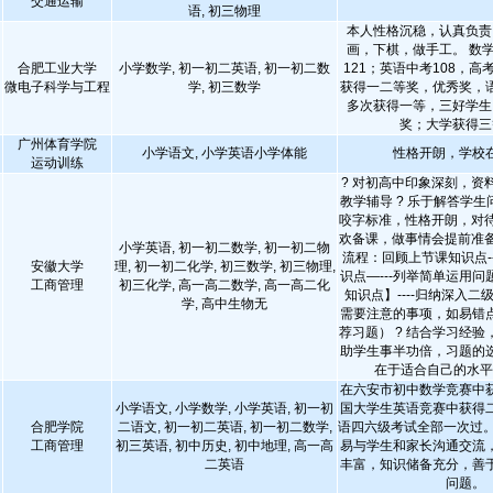
交通运输
语, 初三物理
本人性格沉稳，认真负责
画，下棋，做手工。 数学
合肥工业大学
小学数学, 初一初二英语, 初一初二数
121；英语中考108，高考
微电子科学与工程
学, 初三数学
获得一二等奖，优秀奖，
多次获得一等，三好学生
奖；大学获得三
广州体育学院
小学语文, 小学英语小学体能
性格开朗，学校
运动训练
? 对初高中印象深刻，资
教学辅导 ? 乐于解答学生
咬字标准，性格开朗，对待
欢备课，做事情会提前准备
小学英语, 初一初二数学, 初一初二物
流程：回顾上节课知识点-
安徽大学
理, 初一初二化学, 初三数学, 初三物理,
识点—---列举简单运用
工商管理
初三化学, 高一高二数学, 高一高二化
知识点】----归纳深入二级知
学, 高中生物无
需要注意的事项，如易错点
荐习题） ? 结合学习经
助学生事半功倍，习题的
在于适合自己的水
在六安市初中数学竞赛中
小学语文, 小学数学, 小学英语, 初一初
国大学生英语竞赛中获得
合肥学院
二语文, 初一初二英语, 初一初二数学,
语四六级考试全部一次过。
工商管理
初三英语, 初中历史, 初中地理, 高一高
易与学生和家长沟通交流
二英语
丰富，知识储备充分，善
问题。