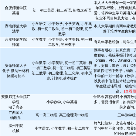
本人从大学开始一对一家
合肥师范学院
年家教经验，上课幽默风
初一初二英语, 初三英语, 新概念英语
英语
爱，培养学生学习英语兴
制定不同目标及方法，有
小学语文, 小学数学, 小学英语, 小学奥
湖南师范大学
本人大学期间有两年家教
数, 初一初二数学, 初一初二物理, 初三
法学
善于培养学生良好的
数学
合肥师范学院
小学数学, 小学英语, 小学奥数, 初一初
有几年家教经验，对学生
师范
二数学, 初三数学
做事有耐心，认真负责，
度积极，熟练掌握计算机
origin，PR，Davinci，
小学数学, 小学英语, 初一初二英语, 初
安徽师范大学
图，剪辑，调色，设计类
一初二数学, 初一初二物理, 初三英语,
化学-微纳米材料
育教授过初中数学，物理，
初三数学, 初三物理, 初三化学, 初中历
储能与技术
中学的一对一辅导（数学
史, 计算机基本操作
以及初中信息技术结业考
学生经过辅导后，成绩均
高。
[查看照
安徽师范大学皖江
合肥市 高薪诚聘小初高数
学院
小学数学, 小学英语
多，需要招老师，如有应
电子商务
前来咨询
广西师大
高一高二物理, 高三物理高中物理
三年教学经
物理学
脾气比较好，比较有耐心
滁州学院
小学语文, 小学数学, 初一初二数学
学习中的不良习惯，培养
机械
的时候也很严