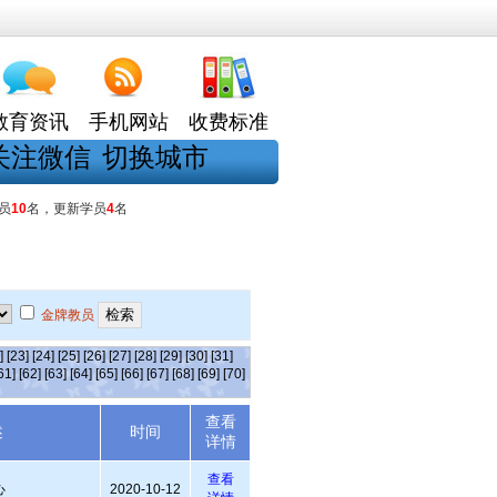
教育资讯
手机网站
收费标准
关注微信
切换城市
员
10
名，更新学员
4
名
金牌教员
]
[23]
[24]
[25]
[26]
[27]
[28]
[29]
[30]
[31]
61]
[62]
[63]
[64]
[65]
[66]
[67]
[68]
[69]
[70]
查看
述
时间
详情
查看
心
2020-10-12