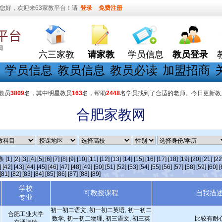
您好，欢迎来63家教平台！请
登录
免费注册
六三家教
请家教
学员信息
教员登录
学员信息
教员信息
教员必读
加盟招商
教员
3809
名，其中明星教员
163
名，帮助
2448
名学员找到了合适的老师。今日更新教
合肥家教网
]条
[1]
[2]
[3]
[4]
[5]
[6]
[7]
[8]
[9]
[10]
[11]
[12]
[13]
[14]
[15]
[16]
[17]
[18]
[19]
[20]
[21]
[22
]
[42]
[43]
[44]
[45]
[46]
[47]
[48]
[49]
[50]
[51]
[52]
[53]
[54]
[55]
[56]
[57]
[58]
[59]
[60]
[
[81]
[82]
[83]
[84]
[85]
[86]
[87]
[88]
[89]
学校
可教授课程
自我描
专业
初一初二语文, 初一初二英语, 初一初二
合肥工业大学
数学, 初一初二物理, 初三语文, 初三英
比较有耐