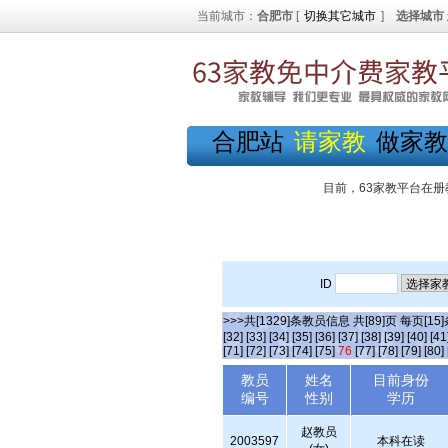
当前城市：
合肥市
[
切换其它城市
]
选择城市
合肥站
请家教
做家教
目前，63家教平台在册
ID
>>>共[1329]条教员信息 共[89]页 每页[15
[32]
[33]
[34]
[35]
[36]
[37]
[38]
[39]
[40]
[41
[71]
[72]
[73]
[74]
[75]
76
[77]
[78]
[79]
[80]
教员
姓名
目前身份
编号
性别
学历
赵教员
2003597
本科在读