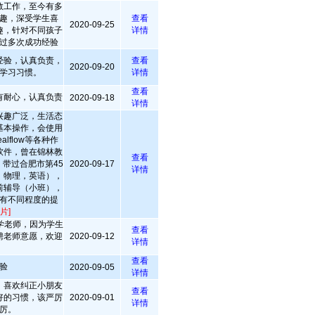
教工作，至今有多
趣，深受学生喜
查看
2020-09-25
趣，针对不同孩子
详情
过多次成功经验
经验，认真负责，
查看
2020-09-20
学习习惯。
详情
查看
有耐心，认真负责
2020-09-18
详情
兴趣广泛，生活态
基本操作，会使用
realflow等各种作
软件，曾在锦林教
查看
带过合肥市第45
2020-09-17
详情
，物理，英语），
前辅导（小班），
有不同程度的提
片]
学老师，因为学生
查看
聘老师意愿，欢迎
2020-09-12
详情
。
查看
验
2020-09-05
详情
，喜欢纠正小朋友
查看
好的习惯，该严厉
2020-09-01
详情
厉。