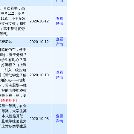
详情
。喜欢看书，画
中考112，高考
118。 小学多次
查看
2020-10-12
语文作文奖；初中
详情
；高中获得优秀
等奖。
查看
在校老师
2020-10-12
详情
料笔记仍在，便于
问题，善于分析 ?
学生有耐心 ? 喜
好流程 ? （上课
-—引入一级的知
查看
问题【帮助学生了解
2020-10-10
详情
识点------指出
，常考题型---推
验，好的老师能够帮
选择不在于多，更
平
[查看照片]
获得一等奖，在全
二等奖，大学生英
 本人性格开朗，
查看
2020-10-08
，且教学经验较为
详情
于应对各类学生及