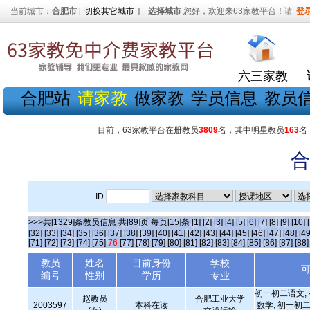
当前城市：
合肥市
[
切换其它城市
]
选择城市
您好，欢迎来63家教平台！请
登
六三家教
合肥站
请家教
做家教
学员信息
教员
目前，63家教平台在册教员
3809
名，其中明星教员
163
名
合
ID
>>>共[1329]条教员信息 共[89]页 每页[15]条
[1]
[2]
[3]
[4]
[5]
[6]
[7]
[8]
[9]
[10]
[32]
[33]
[34]
[35]
[36]
[37]
[38]
[39]
[40]
[41]
[42]
[43]
[44]
[45]
[46]
[47]
[48]
[49
[71]
[72]
[73]
[74]
[75]
76
[77]
[78]
[79]
[80]
[81]
[82]
[83]
[84]
[85]
[86]
[87]
[88]
教员
姓名
目前身份
学校
编号
性别
学历
专业
初一初二语文,
赵教员
合肥工业大学
2003597
本科在读
数学, 初一初二