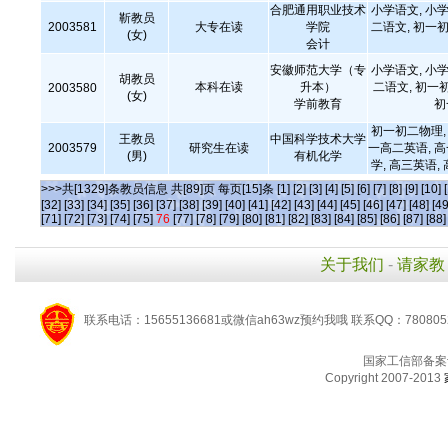
合肥通用职业技术
小学语文, 小学
靳教员
2003581
大专在读
学院
二语文, 初一初
(女)
会计
安徽师范大学（专
小学语文, 小学
胡教员
本科在读
升本）
二语文, 初一
2003580
(女)
学前教育
初
初一初二物理, 
王教员
中国科学技术大学
2003579
研究生在读
一高二英语, 
(男)
有机化学
学, 高三英语,
>>>共[1329]条教员信息 共[89]页 每页[15]条
[1]
[2]
[3]
[4]
[5]
[6]
[7]
[8]
[9]
[10]
[32]
[33]
[34]
[35]
[36]
[37]
[38]
[39]
[40]
[41]
[42]
[43]
[44]
[45]
[46]
[47]
[48]
[49
[71]
[72]
[73]
[74]
[75]
76
[77]
[78]
[79]
[80]
[81]
[82]
[83]
[84]
[85]
[86]
[87]
[88]
关于我们
-
请家教
联系电话：15655136681或微信ah63wz预约我哦 联系QQ：780805
国家工信部备案
Copyright 2007-2013