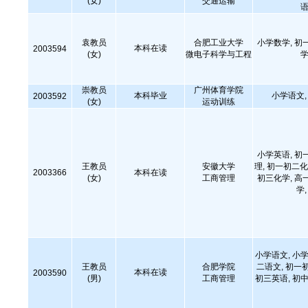
(女)
交通运输
语
袁教员
合肥工业大学
小学数学, 初
本科在读
2003594
(女)
微电子科学与工程
学
崇教员
广州体育学院
本科毕业
小学语文
2003592
(女)
运动训练
小学英语, 初
王教员
安徽大学
理, 初一初二化
2003366
本科在读
(女)
工商管理
初三化学, 高
学
小学语文, 小学
王教员
合肥学院
二语文, 初一
本科在读
2003590
(男)
工商管理
初三英语, 初中