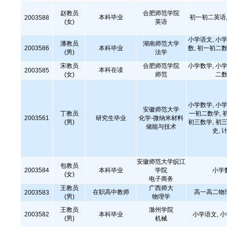
赵教员
合肥师范学院
本科毕业
初一初二英语,
2003588
(女)
英语
小学语文, 小学
潘教员
湖南师范大学
2003586
本科毕业
数, 初一初二数
(男)
法学
宋教员
合肥师范学院
小学数学, 小学
本科在读
2003585
(女)
师范
二数
小学数学, 小学
安徽师范大学
丁教员
一初二数学, 
2003561
研究生毕业
化学-微纳米材料
(男)
初三数学, 初三
储能与技术
史,
安徽师范大学皖江
包教员
2003584
本科毕业
学院
小学
(女)
电子商务
王教员
广西师大
在职高中教师
高一高二物
2003583
(男)
物理学
王教员
滁州学院
2003582
本科毕业
小学语文, 
(男)
机械