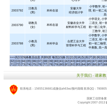
(男)
心理学
二数
小学数学, 初
汪教员
安徽大学
2003792
本科在读
理, 初一初二化
(男)
经济统计学
高
小学语文, 小学
胡教员
安徽农业大学
二语文, 初一
本科在读
2003790
(女)
材料科学与工程
初一初二化学, 
三数学, 初
小学数学, 小学
二语文, 初一
小教员
合肥工业大学
2003788
本科毕业
初一初二物理, 
(男)
管理科学与工程
中奥数, 高一高
>>>共[1329]条教员信息 共[89]页 每页[15]条
[1]
[2]
[3]
[4]
[5]
[6]
[7]
[8]
[9]
[10]
[32]
[33]
[34]
[35]
[36]
[37]
[38]
[39]
[40]
[41]
[42]
[43]
[44]
[45]
[46]
[47]
[48]
[49
[71]
[72]
[73]
[74]
[75]
[76]
[77]
[78]
[79]
[80]
[81]
[82]
[83]
[84]
[85]
[86]
[87]
[88
关于我们
-
请家教
联系电话：15655136681或微信ah63wz预约我哦 联系QQ：780805
国家工信部备案
Copyright 2007-2013