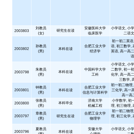
刘教员
安徽医科大学
小学语文, 小学
研究生在读
2003803
(女)
临床医学
二语文
初一初二英语,
孙教员
合肥工业大学
语, 初三数学,
2003802
本科在读
(男)
经济学
英语, 高一高二
语
小学语文, 小学
朱教员
中国科学大学
二数学, 初一初
本科在读
2003798
(男)
工科
化学, 高一高二
三数学, 
初一初二物理, 
钟教员
合肥工业大学
2003801
本科在读
三化学, 高一
(男)
信息与计算科学
高一高
张教员
济南大学
小学数学, 初
本科毕业
2003800
(男)
机械工程
理, 初三物理,
初一初二物理,
章教员
合肥工业大学
2003797
研究生在读
理, 初三化学,
(男)
物理学
夏教员
安徽大学
小学语文, 小学
2003796
本科在读