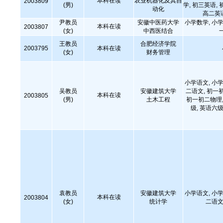
本科在读
农业机器化及其自
2003809
(男)
学, 初三英语, 
动化
高二英
尹教员
安徽中医药大学
小学数学, 小学
本科在读
2003807
(女)
中西医结合
王教员
合肥经济学院
2003795
本科在读
(女)
财务管理
小学语文, 小学
吴教员
安徽建筑大学
二语文, 初一
本科在读
2003805
(男)
土木工程
初一初二物理,
级, 英语六级
袁教员
安徽建筑大学
小学语文, 小学
本科在读
2003804
(女)
统计学
二语文