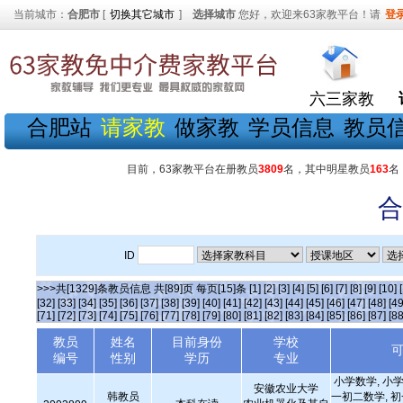
当前城市：
合肥市
[
切换其它城市
]
选择城市
您好，欢迎来63家教平台！请
登
六三家教
合肥站
请家教
做家教
学员信息
教员
目前，63家教平台在册教员
3809
名，其中明星教员
163
名
合
ID
>>>共[1329]条教员信息 共[89]页 每页[15]条
[1]
[2]
[3]
[4]
[5]
[6]
[7]
[8]
[9]
[10]
[32]
[33]
[34]
[35]
[36]
[37]
[38]
[39]
[40]
[41]
[42]
[43]
[44]
[45]
[46]
[47]
[48]
[49
[71]
[72]
[73]
[74]
[75]
[76]
[77]
[78]
[79]
[80]
[81]
[82]
[83]
[84]
[85]
[86]
[87]
[88
教员
姓名
目前身份
学校
编号
性别
学历
专业
小学数学, 小学
安徽农业大学
韩教员
一初二数学, 