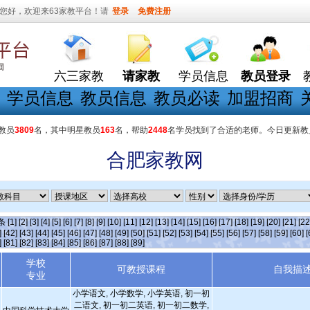
您好，欢迎来63家教平台！请
登录
免费注册
六三家教
请家教
学员信息
教员登录
学员信息
教员信息
教员必读
加盟招商
教员
3809
名，其中明星教员
163
名，帮助
2448
名学员找到了合适的老师。今日更新教
合肥家教网
]条
[1]
[2]
[3]
[4]
[5]
[6]
[7]
[8]
[9]
[10]
[11]
[12]
[13]
[14]
[15]
[16]
[17]
[18]
[19]
[20]
[21]
[22
]
[42]
[43]
[44]
[45]
[46]
[47]
[48]
[49]
[50]
[51]
[52]
[53]
[54]
[55]
[56]
[57]
[58]
[59]
[60]
[
]
[81]
[82]
[83]
[84]
[85]
[86]
[87]
[88]
[89]
学校
可教授课程
自我描
专业
小学语文, 小学数学, 小学英语, 初一初
二语文, 初一初二英语, 初一初二数学,