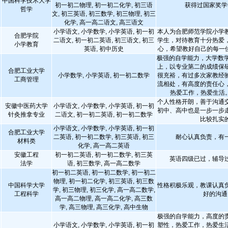
中国科学技术大学
初一初二物理, 初一初二化学, 初三语
获得过国家奖学
哲学
文, 初三英语, 初三数学, 初三物理, 初三
化学, 高一高二语文, 高三语文
小学语文, 小学数学, 小学英语, 初一初
本人为合肥师范学院小学
合肥学院
二语文, 初一初二英语, 初三语文, 初三
学生，对待教育十分热爱
小学教育
英语, 初中历史
心，希望教好自己的每一
极强的自学能力，大学数学
上，以专业第二的成绩保
合肥工业大学
小学数学, 小学英语, 初一初二数学
很充裕，有过多次家教经
工商管理
流相处，有高度的责任心
热爱工作，热爱生活
个人性格开朗，善于沟通
安徽中医药大学
小学语文, 小学数学, 小学英语, 初一初
初中、高中也是一步一步
针灸推拿专业
二语文, 初一初二英语, 初一初二数学
比较扎实
小学语文, 小学数学, 小学英语, 初一初
合肥工业大学
二英语, 初一初二数学, 初三英语, 初三
耐心认真负责，有
材料类
化学, 高一高二英语
安徽工程
初一初二英语, 初一初二数学, 初三英
英语四级已过，辅导
法学
语, 初三数学, 高一高二数学
初一初二英语, 初一初二数学, 初一初二
物理, 初一初二化学, 初三英语, 初三数
中国科学大学
性格积极乐观，教课认真
学, 初三物理, 初三化学, 高一高二数学,
工程科学
好的沟通
高一高二物理, 高一高二化学, 高三数
学, 高三物理, 高三化学, 高中生物
极强的自学能力，高度的
小学语文, 小学数学, 小学英语, 初一初
塑性，热爱工作，热爱生