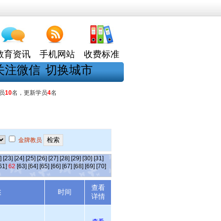
教育资讯
手机网站
收费标准
关注微信
切换城市
员
10
名，更新学员
4
名
金牌教员
]
[23]
[24]
[25]
[26]
[27]
[28]
[29]
[30]
[31]
61]
62
[63]
[64]
[65]
[66]
[67]
[68]
[69]
[70]
查看
述
时间
详情