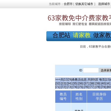
当前城市：
合肥市
[
切换其它城市
]
选择城市
合肥站
请家教
做家教
目前，63家教平台在册
ID
>>>共[1329]条教员信息 共[89]页 每页[15
[32]
[33]
[34]
[35]
[36]
[37]
[38]
[39]
[40]
[41
[71]
[72]
[73]
[74]
[75]
[76]
[77]
[78]
[79]
[80
教员
姓名
目前身份
编号
性别
学历