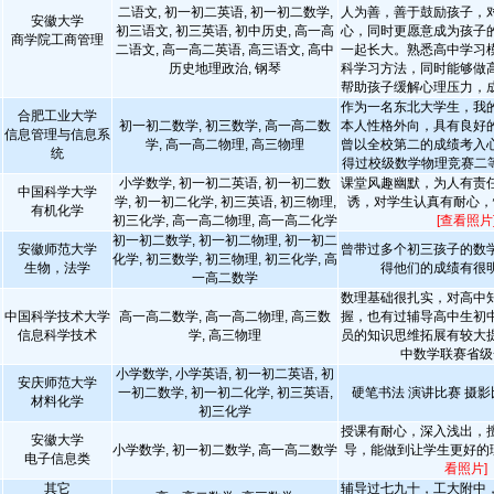
二语文, 初一初二英语, 初一初二数学,
人为善，善于鼓励孩子，
安徽大学
初三语文, 初三英语, 初中历史, 高一高
心，同时更愿意成为孩子
商学院工商管理
二语文, 高一高二英语, 高三语文, 高中
一起长大。熟悉高中学习
历史地理政治, 钢琴
科学习方法，同时能够做
帮助孩子缓解心理压力，
作为一名东北大学生，我
合肥工业大学
初一初二数学, 初三数学, 高一高二数
本人性格外向，具有良好
信息管理与信息系
学, 高一高二物理, 高三物理
曾以全校第二的成绩考入
统
得过校级数学物理竞赛二
小学数学, 初一初二英语, 初一初二数
课堂风趣幽默，为人有责
中国科学大学
学, 初一初二化学, 初三英语, 初三物理,
诱，对学生认真有耐心，
有机化学
初三化学, 高一高二物理, 高一高二化学
[查看照片
初一初二数学, 初一初二物理, 初一初二
安徽师范大学
曾带过多个初三孩子的数
化学, 初三数学, 初三物理, 初三化学, 高
生物，法学
得他们的成绩有很
一高二数学
数理基础很扎实，对高中
中国科学技术大学
高一高二数学, 高一高二物理, 高三数
握，也有过辅导高中生初
信息科学技术
学, 高三物理
员的知识思维拓展有较大
中数学联赛省级
小学数学, 小学英语, 初一初二英语, 初
安庆师范大学
一初二数学, 初一初二化学, 初三英语,
硬笔书法 演讲比赛 摄
材料化学
初三化学
授课有耐心，深入浅出，
安徽大学
小学数学, 初一初二数学, 高一高二数学
导，能做到让学生更好的
电子信息类
看照片]
其它
辅导过七九十，工大附中