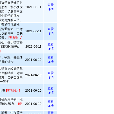
对孩子有足够的耐
查看
的朋友，和小朋友
2021-06-11
详情
模式，了解高中文
高中同学的朋友，
成为更好的自己。
的普通话很标准，
的沟通能力，中考
查看
2021-06-11
心仪的高中，曾获
详情
等奖。
[查看照片]
任心，善于循循善
查看
懂得因材施教。
2021-06-11
详情
]
学，物理，并且使
查看
2021-06-10
明显的进步
详情
知识有比较好的掌
中生的经验，对学
查看
2021-06-10
提升，曾获全国高
详情
一等奖
查看
影比赛
[查看照片]
2021-06-10
详情
擅长采用举例，推
查看
理解知识点。
[查
2021-06-10
详情
，润安，中加等学
查看