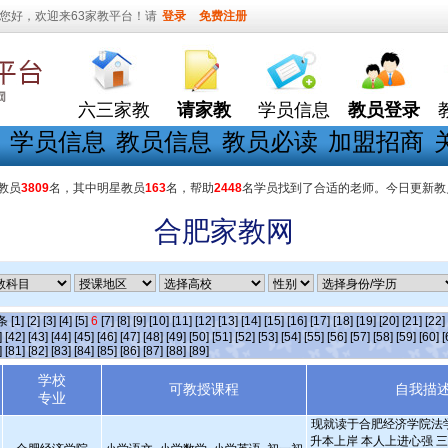
您好，欢迎来63家教平台！请
登录
免费注册
六三家教
请家教
学员信息
教员登录
学员信息
教员信息
教员必读
加盟招商
教员
3809
名，其中明星教员
163
名，帮助
2448
名学员找到了合适的老师。今日更新教
合肥家教网
]条
[1]
[2]
[3]
[4]
[5]
6
[7]
[8]
[9]
[10]
[11]
[12]
[13]
[14]
[15]
[16]
[17]
[18]
[19]
[20]
[21]
[22]
]
[42]
[43]
[44]
[45]
[46]
[47]
[48]
[49]
[50]
[51]
[52]
[53]
[54]
[55]
[56]
[57]
[58]
[59]
[60]
[
]
[81]
[82]
[83]
[84]
[85]
[86]
[87]
[88]
[89]
学校
可教授课程
自我描
专业
现就读于合肥经济学院法学
升本上岸 本人上进心强 