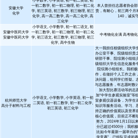
小学数学, 小学英语, 初一初二英语, 初
一初二数学, 初一初二物理, 初一初二化
本人曾担任志愿者协会部
安徽大学
学, 初三英语, 初三数学, 初三物理, 初三
责，有耐心，初三两个月将
化学
化学, 高一高二数学, 高一高二化学, 高
140，诚实
三化学
小学语文, 小学数学, 初一初二语文, 初
安徽中医药大学
一初二数学, 初一初二物理, 初一初二化
中考物化全满 高考物化
安徽中医药大学
学, 初三语文, 初三数学, 初三物理, 初三
化学, 高中生物
大一我担任校级组织大学
办公室干事、院级组织贵
研部干事、院综测小组组
级组织大学生信息化服务
院综测小组组长。我积极
作，在做好个人工作之余
决问题，给同学们答疑。
与志愿服务，年志愿时数计
加大型比赛活动等的志
加“中学生参观实验室”等
小学语文, 小学数学, 小学英语, 初一初
杭州师范大学
室参观仪器设备，为学生
二英语, 初一初二数学, 初一初二化学,
高分子材料与工程
知识等服务活动。学习、
初三英语, 初三化学
持正确的价值观以及世界
核心价值观，目前正不断
努力，2024年1月1日
分已超过4500分；我积
比如今年最新一届举办的
学竞赛”，已组队完成初