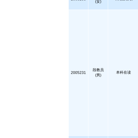
(女)
段教员
本科在读
2005231
(男)