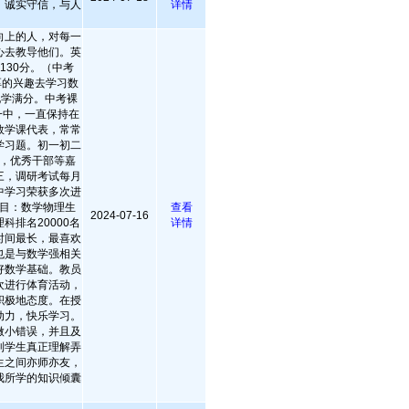
，诚实守信，与人
详情
向上的人，对每一
心去教导他们。英
130分。（中考
浓厚的兴趣去学习数
化学满分。中考裸
一中，一直保持在
数学课代表，常常
学习题。初一初二
，优秀干部等嘉
三，调研考试每月
中学习荣获多次进
目：数学物理生
查看
2024-07-16
科排名20000名
详情
时间最长，最喜欢
也是与数学强相关
好数学基础。教员
欢进行体育活动，
积极地态度。在授
动力，快乐学习。
微小错误，并且及
到学生真正理解弄
生之间亦师亦友，
我所学的知识倾囊