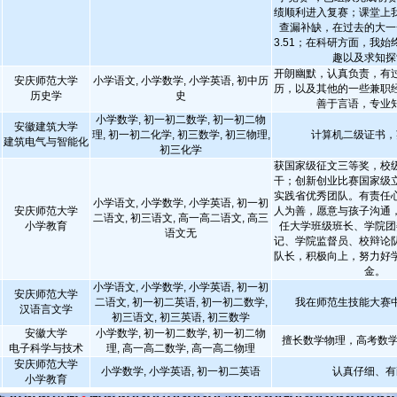
绩顺利进入复赛；课堂上
查漏补缺，在过去的大一
3.51；在科研方面，我
趣以及求知探
开朗幽默，认真负责，有
安庆师范大学
小学语文, 小学数学, 小学英语, 初中历
历，以及其他的一些兼职
历史学
史
善于言语，专业
小学数学, 初一初二数学, 初一初二物
安徽建筑大学
理, 初一初二化学, 初三数学, 初三物理,
计算机二级证书，
建筑电气与智能化
初三化学
获国家级征文三等奖，校
干；创新创业比赛国家级
实践省优秀团队。有责任
小学语文, 小学数学, 小学英语, 初一初
安庆师范大学
人为善，愿意与孩子沟通
二语文, 初三语文, 高一高二语文, 高三
小学教育
任大学班级班长、学院团
语文无
记、学院监督员、校辩论
队长，积极向上，努力好
金。
小学语文, 小学数学, 小学英语, 初一初
安庆师范大学
二语文, 初一初二英语, 初一初二数学,
我在师范生技能大赛
汉语言文学
初三语文, 初三英语, 初三数学
安徽大学
小学数学, 初一初二数学, 初一初二物
擅长数学物理，高考数学1
电子科学与技术
理, 高一高二数学, 高一高二物理
安庆师范大学
小学数学, 小学英语, 初一初二英语
认真仔细、有
小学教育