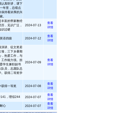
我认真听讲，课下
一年里，总绩点
始终保持着浓厚的兴
索。
过丰富的带家教经
查看
经历，见识广泛，
2024-07-13
详情
知识过硬
查看
英语四级
2024-07-12
详情
级演讲、征文奖若
立项，三下乡暑期
心，热爱工作，与
，工作能力强。担
查看
2024-07-09
委学生兼职副书
详情
队队员，志愿队总
学。获得二等奖学
查看
中获得一等奖
2024-07-08
详情
查看
41，理综244
2024-07-07
详情
查看
耐心
2024-07-07
详情