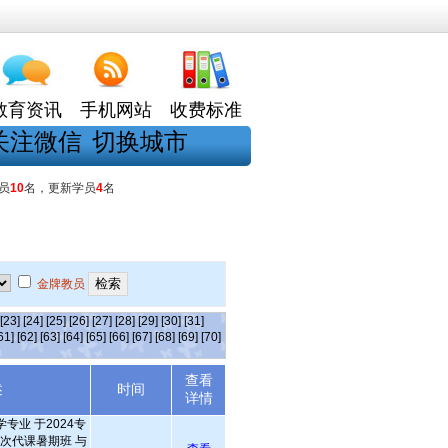
教育资讯
手机网站
收费标准
关注微信
切换城市
员
10
名，更新学员
4
名
金牌教员
[23]
[24]
[25]
[26]
[27]
[28]
[29]
[30]
[31]
61]
[62]
[63]
[64]
[65]
[66]
[67]
[68]
[69]
[70]
查看
述
时间
详情
专业 于2024专
三次代课暑期班 与