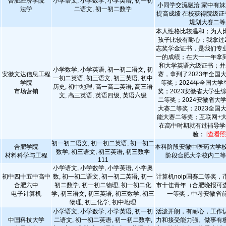
合肥经济学院
小学语文, 小学数学, 小学英语, 初一初
小同学交流融洽 家中有妹
法学
二语文, 初一初二数学
提高成绩 在校获得院级证
规划大赛二等
本人性格比较温和；为人
孩子比较有耐心；我拿过2
志奖学金证书，是我们专
一的成绩；在大一一年拿
和大学英语六级证书；并
小学数学, 小学英语, 初一初二语文, 初
安徽文达信息工程
赛，拿到了2023年全国
一初二英语, 初三语文, 初三英语, 初中
学院
等奖；2024年全国大
历史, 初中地理, 高一高二英语, 高三语
市场营销
奖；2023安徽省大学生
文, 高三英语, 英语四级, 英语六级
二等奖；2024安徽省大
大赛二等奖；2023全国
能大赛二等奖；互联网+
在高中时期就有过辅导学
验；
[查看照
初一初二语文, 初一初二英语, 初一初二
合肥学院
本科阶段安徽中医药大学校
数学, 初三语文, 初三英语, 初三数学
材料科学与工程
阶段合肥大学校内二
111
小学语文, 小学数学, 小学英语, 小学奥
初中四十五中高中
数, 初一初二语文, 初一初二英语, 初一
计算机noip国赛二等奖
合肥六中
初二数学, 初一初二物理, 初一初二化
市十佳青年（合肥晚报可
电子计算机
学, 初三语文, 初三英语, 初三数学, 初三
一等奖，中考安徽省前
物理, 初三化学, 初中地理
小学语文, 小学数学, 小学英语, 初一初
活泼开朗，有耐心，工作
中国科技大学
二语文, 初一初二英语, 初一初二数学,
力和接受能力强。做事有