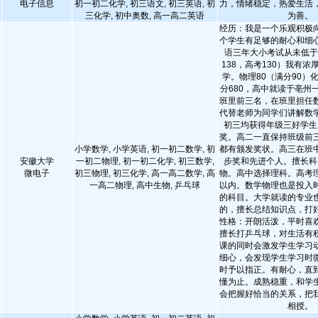
电子信息
初一初二化学, 初三语文, 初三英语, 初
力，情绪稳定，热爱生活
三化学, 初中奥数, 高一高二英语
为善。
经历：我是一个乐观积极
个学生有足够的耐心和细
语三年大小考试从未低于
138，高考130）我有
学。物理80（满分90）
分680，高中就读于亳州
班里前三名，在班里担任
代替老师为同学们讲解数
初三均获得年级三好学生
奖。高二一直保持班级前
小学数学, 小学英语, 初一初二数学, 初
都有颁发奖状。高三在班
安徽大学
一初二物理, 初一初二化学, 初三数学,
步奖和先进个人。擅长科
微电子
初三物理, 初三化学, 高一高二数学, 高
物。高中选择理科。高考理
一高二物理, 高中生物, 乒乓球
以内。数学物理也是投入
的科目。大学就读的专业
的，擅长总结知识点，打
性格：开朗活泼，平时喜
擅长打乒乓球，对生活有
课的同时会激发学生学习
细心，会发现学生学习时
时予以指正。有耐心，直
懂为止。成熟稳重，和学
会把握好恰当的关系，把
相授。