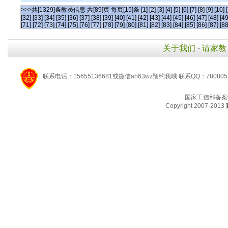
>>>共[1329]条教员信息 共[89]页 每页[15]条
[1]
[2]
[3]
[4]
[5]
[6]
[7]
[8]
[9]
[10]
[32]
[33]
[34]
[35]
[36]
[37]
[38]
[39]
[40]
[41]
[42]
[43]
[44]
[45]
[46]
[47]
[48]
[49
[71]
[72]
[73]
[74]
[75]
[76]
[77]
[78]
[79]
[80]
[81]
[82]
[83]
[84]
[85]
[86]
[87]
[88
关于我们
-
请家教
联系电话：15655136681或微信ah63wz预约我哦 联系QQ：780805
国家工信部备案
Copyright 2007-2013