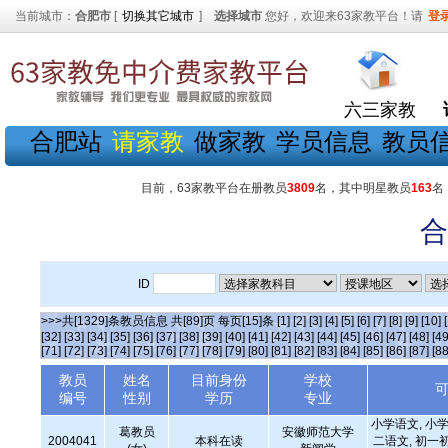
当前城市：
合肥市
[
切换其它城市
]
选择城市
您好，欢迎来63家教平台！请
登
六三家教
合肥站
请家教
做家教
学员信息
教员
目前，63家教平台在册教员
3809
名，其中明星教员
163
名
合
ID
>>>共[1329]条教员信息 共[89]页 每页[15]条
[1]
[2]
[3]
[4]
[5]
[6]
[7]
[8]
[9]
[10]
[32]
[33]
[34]
[35]
[36]
[37]
[38]
[39]
[40]
[41]
[42]
[43]
[44]
[45]
[46]
[47]
[48]
[49
[71]
[72]
[73]
[74]
[75]
[76]
[77]
[78]
[79]
[80]
[81]
[82]
[83]
[84]
[85]
[86]
[87]
[88
教员
姓名
目前身份
学校
编号
性别
学历
专业
小学语文, 小学
葛教员
安徽师范大学
2004041
本科在读
二语文, 初一