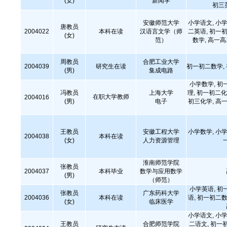
(女)
新闻学
初三
安徽师范大学
小学语文, 小学
唐教员
2004022
本科在读
汉语言文学（师
二英语, 初一初
(女)
范）
数学, 高一
周教员
合肥工业大学
2004039
研究生在读
初一初二数学,
(男)
集成电路
小学数学, 初
冯教员
上海大学
理, 初一初二化
在职大学教师
2004016
(男)
电子
初三化学, 高一
王教员
安徽工程大学
小学数学, 小学
2004038
本科在读
(女)
人力资源管理
淮南师范学院
张教员
2004037
本科毕业
数学与应用数学
(男)
（师范）
小学英语, 初
张教员
广东药科大学
2004036
本科在读
语, 初一初二数
(女)
临床医学
小学语文, 小学
王教员
合肥师范学院
二语文, 初一