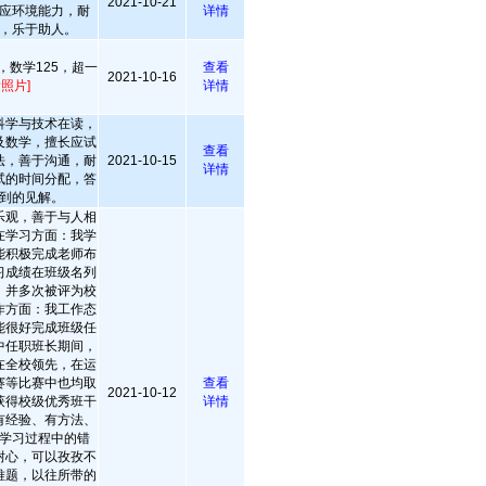
2021-10-21
应环境能力，耐
详情
，乐于助人。
，数学125，超一
查看
2021-10-16
看照片]
详情
科学与技术在读，
及数学，擅长应试
查看
法，善于沟通，耐
2021-10-15
详情
试的时间分配，答
到的见解。
乐观，善于与人相
在学习方面：我学
能积极完成老师布
习成绩在班级名列
，并多次被评为校
作方面：我工作态
能很好完成班级任
中任职班长期间，
在全校领先，在运
赛等比赛中也均取
查看
2021-10-12
获得校级优秀班干
详情
有经验、有方法、
学习过程中的错
耐心，可以孜孜不
难题，以往所带的