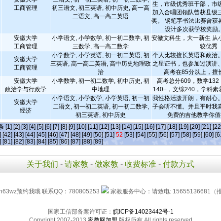
生，市级优秀班干部，市
工商管理
初三语文, 初三英语, 初中历史, 高一高
加入合唱团领队曾获县级
二语文, 高一高二英语
奖。 钢笔字书法比赛曾获
设计多次获学校奖励
安徽大学
小学语文, 小学数学, 初一初二数学, 初
安徽文科生，大一新生 从
工商管理
三数学, 高一高二数学
较优秀
小学数学, 小学英语, 初一初二英语, 初
个人比较擅长英语和政治
安徽大学
三英语, 高一高二英语, 高中历史地理政
之星证书，也参加过演讲
工商管理
治
高考在85分以上，擅
安徽大学
小学数学, 初一初二数学, 初中历史, 初
高考总分609，数学13
政治学与行政学
中地理
140+，文综240，学科
小学语文, 小学数学, 小学英语, 初一初
我性格活泼开朗，有耐心
安徽大学
二语文, 初一初二英语, 初一初二数学,
子会听不懂。并且平时我
经济
初三英语, 初中历史
免费的吉他教学你值
]条
[1]
[2]
[3]
[4]
[5]
[6]
[7]
[8]
[9]
[10]
[11]
[12]
[13]
[14]
[15]
[16]
[17]
[18]
[19]
[20]
[21]
[22
]
[42]
[43]
[44]
[45]
[46]
[47]
[48]
[49]
[50]
[51]
52
[53]
[54]
[55]
[56]
[57]
[58]
[59]
[60]
[6
]
[81]
[82]
[83]
[84]
[85]
[86]
[87]
[88]
[89]
关于我们
-
请家教
-
做家教
-
收费标准
-
付款方式
h63wz预约我哦 联系QQ：780805253
家教服务中心：请致电: 15655136681（
国家工信部备案许可证：
皖ICP备14023442号-1
Copyright 2007-2013
家教网加盟
版权所有 All rights reserved