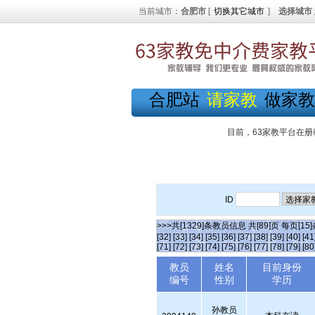
当前城市：
合肥市
[
切换其它城市
]
选择城市
合肥站
请家教
做家教
目前，63家教平台在册
ID
>>>共[1329]条教员信息 共[89]页 每页[15
[32]
[33]
[34]
[35]
[36]
[37]
[38]
[39]
[40]
[41
[71]
[72]
[73]
[74]
[75]
[76]
[77]
[78]
[79]
[80
教员
姓名
目前身份
编号
性别
学历
孙教员