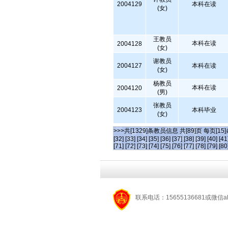
2004129
本科在读
(女)
王教员
本科在读
2004128
(女)
谢教员
2004127
本科在读
(女)
杨教员
本科在读
2004120
(男)
张教员
2004123
本科毕业
(女)
>>>共[1329]条教员信息 共[89]页 每页[15
[32]
[33]
[34]
[35]
[36]
[37]
[38]
[39]
[40]
[41
[71]
[72]
[73]
[74]
[75]
[76]
[77]
[78]
[79]
[80
联系电话：15655136681或微信a