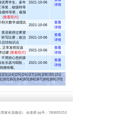
级优秀学生。多年
2021-10-06
详情
三等奖，校级特等
县级特等奖，板报
。
[查看照片]
小到大数学成绩比
查看
2021-10-06
详情
。英语获得过希望
查看
、听写比赛；政治
2021-10-06
详情
长总结知识点
2，正常发挥应该
查看
2021-10-06
素养过硬
[查看照片]
详情
。不用担心您的孩
查看
喜欢乐器与唱歌，
2021-10-06
详情
得拥有喔。
]
[23]
[24]
[25]
[26]
[27]
[28]
[29]
[30]
[31]
1]
[62]
[63]
[64]
[65]
[66]
[67]
[68]
[69]
[70]
推荐家长加微信） 余老师 qq号：780805253