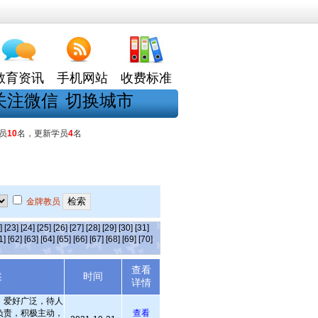
教育资讯
手机网站
收费标准
关注微信
切换城市
员
10
名，更新学员
4
名
金牌教员
]
[23]
[24]
[25]
[26]
[27]
[28]
[29]
[30]
[31]
1]
[62]
[63]
[64]
[65]
[66]
[67]
[68]
[69]
[70]
查看
述
时间
详情
，爱好广泛，待人
负责，积极主动，
查看