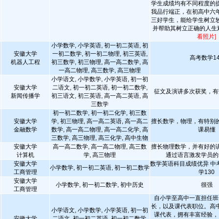
学生成绩均有不同程度的
我品行端正，在初高中六
三好学生，能给学生树立
并帮助其树立正确的人生
看照片]
小学数学, 小学英语, 初一初二英语, 初
安徽大学
一初二数学, 初一初二物理, 初三英语,
高考数学14
机器人工程
初三数学, 初三物理, 高一高二数学, 高
一高二物理, 高三数学, 高三物理
小学语文, 小学数学, 小学英语, 初一初
安徽大学
二语文, 初一初二英语, 初一初二数学,
征文及演讲多次获奖，有
新闻传播学
初三语文, 初三英语, 高一高二英语, 高
三数学
初一初二数学, 初一初二化学, 初三数
安徽大学
学, 初三物理, 高一高二英语, 高一高二
擅长数学，物理，有特别
金融数学
数学, 高一高二物理, 高一高二化学, 高
课易懂
三数学, 高三物理, 高三化学, 高中生物
安徽大学
高一高二数学, 高一高二物理, 高三数
擅长物理数学，并有好的
计算机
学, 高三物理
通过语言激发学员的
安徽大学
数学英语科目成绩优异 中考
小学数学, 初一初二英语, 初一初二数学
工商管理
学130
安徽大学
小学数学, 初一初二数学, 初中历史
很强
工商管理
自小学至高中一直担任班
长，以及课代表职位。高
小学语文, 小学数学, 小学英语, 初一初
课代表，拥有丰富经验，
安徽大学
二语文, 初一初二英语, 初一初二数学,