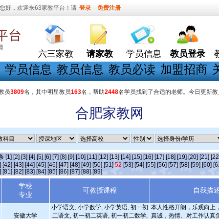
您好，欢迎来63家教平台！请
登录
免费注册
六三家教
请家教
学员信息
教员登录
学员信息
教员信息
教员必读
加盟招商
教员
3809
名，其中明星教员
163
名，帮助
2448
名学员找到了合适的老师。今日更新教
合肥家教网
]条
[1]
[2]
[3]
[4]
[5]
[6]
[7]
[8]
[9]
[10]
[11]
[12]
[13]
[14]
[15]
[16]
[17]
[18]
[19]
[20]
[21]
[22
]
[42]
[43]
[44]
[45]
[46]
[47]
[48]
[49]
[50]
[51]
52
[53]
[54]
[55]
[56]
[57]
[58]
[59]
[60]
[6
]
[81]
[82]
[83]
[84]
[85]
[86]
[87]
[88]
[89]
学校
可教授课程
自我描
专业
小学语文, 小学数学, 小学英语, 初一初
本人性格开朗，乐观向上
安徽大学
二语文, 初一初二英语, 初一初二数学,
真诚，热情、对工作认真