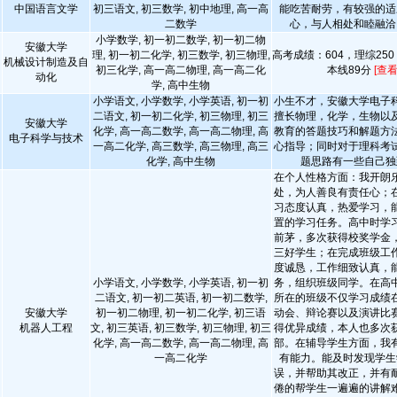
中国语言文学
初三语文, 初三数学, 初中地理, 高一高
能吃苦耐劳，有较强的适
二数学
心，与人相处和睦融洽
小学数学, 初一初二数学, 初一初二物
安徽大学
理, 初一初二化学, 初三数学, 初三物理,
高考成绩：604，理综250
机械设计制造及自
初三化学, 高一高二物理, 高一高二化
本线89分
[查
动化
学, 高中生物
小学语文, 小学数学, 小学英语, 初一初
小生不才，安徽大学电子
二语文, 初一初二化学, 初三物理, 初三
擅长物理，化学，生物以
安徽大学
化学, 高一高二数学, 高一高二物理, 高
教育的答题技巧和解题方
电子科学与技术
一高二化学, 高三数学, 高三物理, 高三
心指导；同时对于理科考
化学, 高中生物
题思路有一些自己独
在个人性格方面：我开朗
处，为人善良有责任心；
习态度认真，热爱学习，
置的学习任务。高中时学
前茅，多次获得校奖学金
三好学生；在完成班级工
度诚恳，工作细致认真，
小学语文, 小学数学, 小学英语, 初一初
务，组织班级同学。在高
二语文, 初一初二英语, 初一初二数学,
所在的班级不仅学习成绩
安徽大学
初一初二物理, 初一初二化学, 初三语
动会、辩论赛以及演讲比
机器人工程
文, 初三英语, 初三数学, 初三物理, 初三
得优异成绩，本人也多次
化学, 高一高二数学, 高一高二物理, 高
部。在辅导学生方面，我
一高二化学
有能力。能及时发现学生
误，并帮助其改正，并有
倦的帮学生一遍遍的讲解