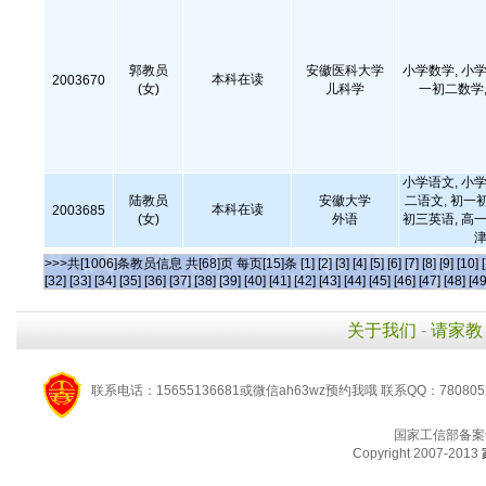
郭教员
安徽医科大学
小学数学, 小学
本科在读
2003670
(女)
儿科学
一初二数学,
小学语文, 小学
陆教员
安徽大学
二语文, 初一
本科在读
2003685
(女)
外语
初三英语, 高一
津
>>>共[1006]条教员信息 共[68]页 每页[15]条
[1]
[2]
[3]
[4]
[5]
[6]
[7]
[8]
[9]
[10]
[32]
[33]
[34]
[35]
[36]
[37]
[38]
[39]
[40]
[41]
[42]
[43]
[44]
[45]
[46]
[47]
[48]
[49
关于我们
-
请家教
联系电话：15655136681或微信ah63wz预约我哦 联系QQ：780805
国家工信部备案
Copyright 2007-2013