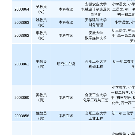
安徽农业大学
小学语文, 小学
吴教员
2003864
本科在读
机械设计制造及其
二语文, 初一
(女)
自动化
初一初二化
姚教员
安徽建筑大学
本科在读
小学语文, 
2003863
(女)
财务管理
初三语文, 初三
李教员
安徽大学
2003862
本科在读
学, 高一高二语
(女)
数字媒体技术
英
平教员
合肥工业大学
初一初二数学,
研究生在读
2003861
(男)
机械工程
学
小学数学, 小学
一初二数学, 
黄教员
合肥工业大学
2003860
本科在读
学, 初三英语, 
(男)
化学工程与工艺
化学, 高一高二
姚教员
合肥工业大学
初一初二化学, 
本科在读
2003858
(男)
工业工程
小学数学, 小学