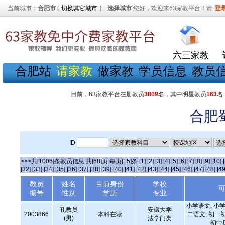
当前城市：
合肥市
[
切换其它城市
]
选择城市
您好，欢迎来63家教平台！请
登
六三家教
合肥站
请家教
做家教
学员信息
教员
目前，63家教平台在册教员
3809
名，其中明星教员
163
名
合肥
ID
>>>共[1006]条教员信息 共[68]页 每页[15]条
[1]
[2]
[3]
[4]
[5]
[6]
[7]
[8]
[9]
[10]
[32]
[33]
[34]
[35]
[36]
[37]
[38]
[39]
[40]
[41]
[42]
[43]
[44]
[45]
[46]
[47]
[48]
[49
教员
姓名
目前身份
学校
编号
性别
学历
专业
小学语文, 小学
孔教员
安徽大学
2003866
本科在读
二语文, 初一
(男)
法学门类
初中