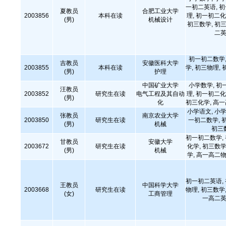
一初二英语, 
夏教员
合肥工业大学
2003856
本科在读
理, 初一初二化
(男)
机械设计
初三数学, 初三
二英
初一初二数学,
吉教员
安徽医科大学
2003855
本科在读
学, 初三物理, 
(男)
护理
中国矿业大学
小学数学, 初
汪教员
2003852
研究生在读
电气工程及其自动
理, 初一初二化
(男)
化
初三化学, 高
小学语文, 小学
张教员
南京农业大学
2003850
研究生在读
一初二数学, 
(男)
机械
初三
初一初二数学,
甘教员
安徽大学
2003672
研究生在读
化学, 初三数学
(男)
机械
学, 高一高二物
初一初二英语,
王教员
中国科学大学
2003668
研究生在读
物理, 初三数学,
(女)
工商管理
一高二英