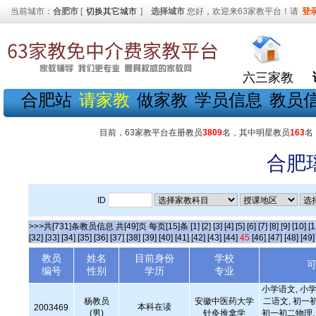
当前城市：
合肥市
[
切换其它城市
]
选择城市
您好，欢迎来63家教平台！请
登
六三家教
合肥站
请家教
做家教
学员信息
教员
目前，63家教平台在册教员
3809
名，其中明星教员
163
名
合肥
ID
>>>共[731]条教员信息 共[49]页 每页[15]条
[1]
[2]
[3]
[4]
[5]
[6]
[7]
[8]
[9]
[10]
[1
[32]
[33]
[34]
[35]
[36]
[37]
[38]
[39]
[40]
[41]
[42]
[43]
[44]
45
[46]
[47]
[48]
[49]
教员
姓名
目前身份
学校
编号
性别
学历
专业
小学语文, 小学
杨教员
安徽中医药大学
二语文, 初一
本科在读
2003469
(男)
针灸推拿学
初一初二物理, 