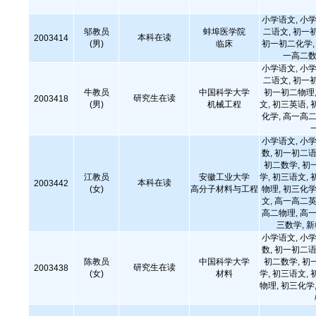
小学语文, 小学
邬教员
蚌埠医学院
二语文, 初一
本科在读
2003414
(男)
临床
初一初二化学, 
一高二数
小学语文, 小学
二语文, 初一
牛教员
中国科学大学
初一初二物理,
研究生在读
2003418
(男)
机械工程
文, 初三英语, 
化学, 高一高二
小学语文, 小学
数, 初一初二语
初二数学, 初
江教员
安徽工业大学
学, 初三语文, 
本科在读
2003442
(女)
高分子材料与工程
物理, 初三化学
文, 高一高二英
高二物理, 高一
三数学, 
小学语文, 小学
数, 初一初二语
陈教员
中国科学大学
初二数学, 初
研究生在读
2003438
(女)
材料
学, 初三语文, 
物理, 初三化学,