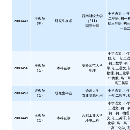
小学语文, 小学
西南财经大学
于教员
二英语, 初一
研究生在读
（211）
2003443
(男)
初三英语, 初三
国际金融
一高二
小学语文, 小学
数, 初一初二语
初二数学, 初
王教员
安徽师范大学
2003456
本科在读
学, 初三语文, 
(女)
地理
物理, 初三化学,
中奥数, 高一
高三英语
许教员
扬州大学
小学语文, 小学
2003453
研究生毕业
(女)
农业资源利用
一初二数学, 
小学语文, 小学
二语文, 初一
初一初二物理,
王教员
合肥工业大学
2003449
本科在读
文, 初三英语, 
(女)
环境工程
化学, 高一高二
一高二化学, 高