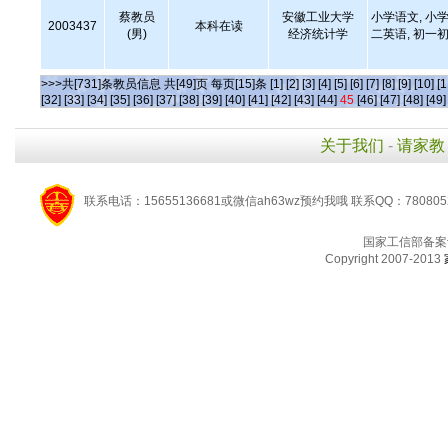
蔡教员
安徽工业大学
小学语文, 小学
2003437
本科在读
(男)
经济统计学
二英语, 初一初
>>>共[731]条教员信息 共[49]页 每页[15]条
[1]
[2]
[3]
[4]
[5]
[6]
[7]
[8]
[9]
[10]
[1
[32]
[33]
[34]
[35]
[36]
[37]
[38]
[39]
[40]
[41]
[42]
[43]
[44]
45
[46]
[47]
[48]
[49]
关于我们
-
请家教
联系电话：15655136681或微信ah63wz预约我哦 联系QQ：780805
国家工信部备案
Copyright 2007-2013