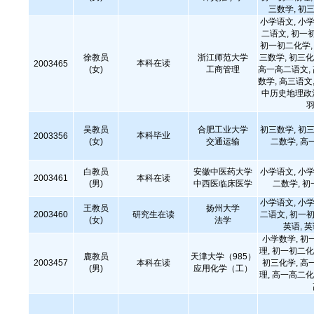
三数学, 初三
小学语文, 小学
二语文, 初一
初一初二化学, 
徐教员
浙江师范大学
三数学, 初三化
本科在读
2003465
(女)
工商管理
高一高二语文,
数学, 高三语文,
中历史地理政治
羽
吴教员
合肥工业大学
初三数学, 初三
本科毕业
2003356
(女)
交通运输
二数学, 高
白教员
安徽中医药大学
小学语文, 小学
2003461
本科在读
(男)
中西医临床医学
二数学, 
小学语文, 小学
王教员
扬州大学
2003460
研究生在读
二语文, 初一初
(女)
法学
英语, 
小学数学, 初
理, 初一初二化
鹿教员
天津大学（985）
2003457
本科在读
初三化学, 高
(男)
应用化学（工）
理, 高一高二化