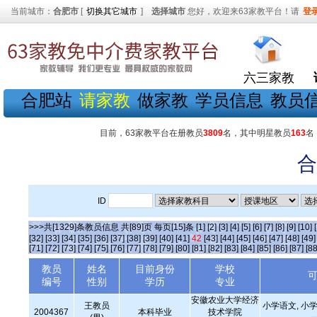
当前城市：
合肥市
[
切换其它城市
]
选择城市
您好，欢迎来63家教平台！请
登
六三家教
合肥站
请家教
做家教
学员信息
教员
目前，63家教平台在册教员
3809
名，其中明星教员
163
名
合
ID
>>>共[1329]条教员信息 共[89]页 每页[15]条
[1]
[2]
[3]
[4]
[5]
[6]
[7]
[8]
[9]
[10]
[32]
[33]
[34]
[35]
[36]
[37]
[38]
[39]
[40]
[41]
42
[43]
[44]
[45]
[46]
[47]
[48]
[49]
[71]
[72]
[73]
[74]
[75]
[76]
[77]
[78]
[79]
[80]
[81]
[82]
[83]
[84]
[85]
[86]
[87]
[88
教员
姓名
目前身份
学校
编号
性别
学历
专业
安徽农业大学经济
王教员
小学语文, 小学
2004367
本科毕业
技术学院