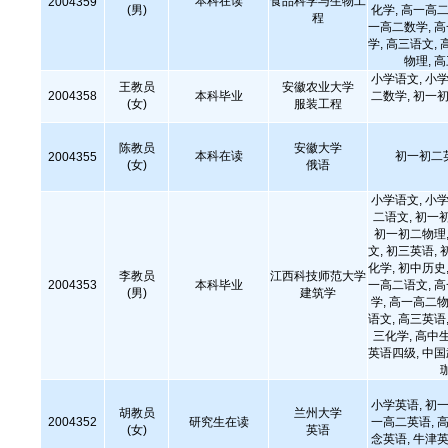
本科在读
食品科学与生物工
2004359
(男)
化学, 高一高二
程
一高二数学, 
学, 高三语文, 
物理, 
小学语文, 小学
王教员
安徽农业大学
2004358
本科毕业
二数学, 初一初
(女)
服装工程
陈教员
安徽大学
本科在读
初一初二
2004355
(女)
俄语
小学语文, 小学
二语文, 初一
初一初二物理,
文, 初三英语, 
化学, 初中历史,
李教员
江西科技师范大学
2004353
本科毕业
一高二语文, 
(男)
建筑学
学, 高一高二物
语文, 高三英语,
三化学, 高中
英语四级, 中国武
小学英语, 初一
胡教员
兰州大学
2004352
研究生在读
一高二英语, 高
(女)
英语
念英语, 牛津英