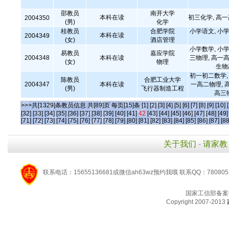
邵教员
南开大学
本科在读
初三化学, 高
2004350
(男)
化学
桂教员
合肥学院
小学语文, 小学
本科在读
2004349
(女)
酒店管理
小学数学, 小学
易教员
嘉应学院
2004348
本科在读
三物理, 高一高
(女)
物理
生物
初一初二数学, 
陈教员
合肥工业大学
2004347
本科在读
一高二物理, 
(男)
飞行器制造工程
高三
>>>共[1329]条教员信息 共[89]页 每页[15]条
[1]
[2]
[3]
[4]
[5]
[6]
[7]
[8]
[9]
[10]
[32]
[33]
[34]
[35]
[36]
[37]
[38]
[39]
[40]
[41]
42
[43]
[44]
[45]
[46]
[47]
[48]
[49]
[71]
[72]
[73]
[74]
[75]
[76]
[77]
[78]
[79]
[80]
[81]
[82]
[83]
[84]
[85]
[86]
[87]
[88
关于我们
-
请家教
联系电话：15655136681或微信ah63wz预约我哦 联系QQ：780805
国家工信部备案
Copyright 2007-2013