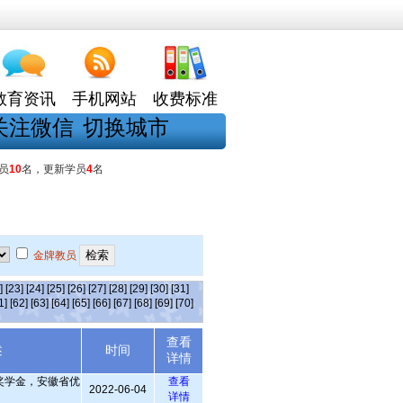
教育资讯
手机网站
收费标准
关注微信
切换城市
员
10
名，更新学员
4
名
金牌教员
]
[23]
[24]
[25]
[26]
[27]
[28]
[29]
[30]
[31]
1]
[62]
[63]
[64]
[65]
[66]
[67]
[68]
[69]
[70]
查看
述
时间
详情
奖学金，安徽省优
查看
2022-06-04
详情