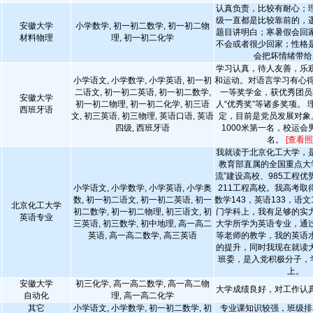
认真负责，比较有耐心；
级一直都是比较靠前的，
安徽大学
小学数学, 初一初二数学, 初一初二物
题目讲明白；寒暑假会回
材料物理
理, 初一初二化学
不会或者很少回家；性格
会把坏情绪带给
学习认真，待人友善，乐
小学语文, 小学数学, 小学英语, 初一初
和运动。对语言学习有心得
二语文, 初一初二英语, 初一初二数学,
一等奖学金，获优秀团员
安徽大学
初一初二物理, 初一初二化学, 初三语
人“优秀奖”等诸多奖项。
西班牙语
文, 初三英语, 初三物理, 英语口语, 英语
定，目前是党员发展对象
四级, 西班牙语
1000米第一名，校运会男
名。
[查看照
我就读于北京化工大学，
教育部直属的全国重点大
流”建设高校、985工程
小学语文, 小学数学, 小学英语, 小学奥
211工程高校。我高考取
数, 初一初二语文, 初一初二英语, 初一
数学143，英语133，语文
北京化工大学
初二数学, 初一初二物理, 初三语文, 初
门学科上，我有足够的实
英语专业
三英语, 初三数学, 初中地理, 高一高二
大学所学为英语专业，通
英语, 高一高二数学, 高三英语
等老师的教学，我的英语
的提升，同时我现在就读
班委，是入党积极分子，学
上。
安徽大学
初三化学, 高一高二数学, 高一高二物
大学成绩良好，对工作认
自动化
理, 高一高二化学
其它
小学语文, 小学数学, 初一初二数学, 初
专业课知识较强，班级排