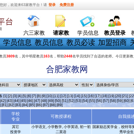
您好，欢迎来63家教平台！请
登录
免费注册
六三家教
请家教
学员信息
教员登录
学员信息
教员信息
教员必读
加盟招商
教员
3809
名，其中明星教员
163
名，帮助
2448
名学员找到了合适的老师。今日更新教
合肥家教网
]条
[1]
[2]
[3]
[4]
[5]
[6]
[7]
[8]
[9]
[10]
[11]
[12]
[13]
[14]
[15]
[16]
[17]
[18]
[19]
[20]
[21]
[22
[42]
[43]
[44]
[45]
[46]
[47]
[48]
[49]
[50]
[51]
[52]
[53]
[54]
[55]
[56]
[57]
[58]
[59]
[60]
[6
]
[81]
[82]
[83]
[84]
[85]
[86]
[87]
[88]
[89]
学校
可教授课程
自我描
专业
其它
小学语文, 小学数学, 小学英语, 初一初
国家励志奖学金，校特等
投资学
二英语
秀毕业生