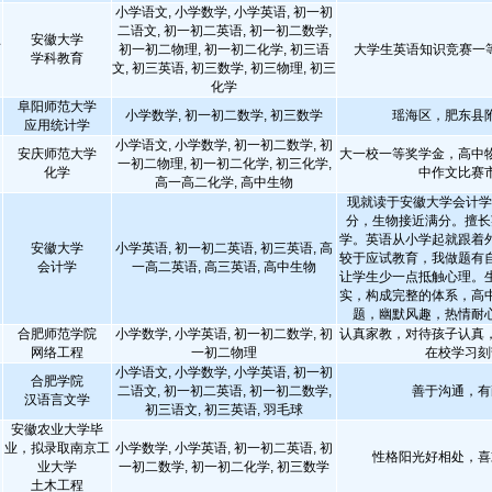
小学语文, 小学数学, 小学英语, 初一初
二语文, 初一初二英语, 初一初二数学,
安徽大学
师
初一初二物理, 初一初二化学, 初三语
大学生英语知识竞赛一
学科教育
文, 初三英语, 初三数学, 初三物理, 初三
化学
阜阳师范大学
小学数学, 初一初二数学, 初三数学
瑶海区，肥东县
应用统计学
小学语文, 小学数学, 初一初二数学, 初
安庆师范大学
大一校一等奖学金，高中
一初二物理, 初一初二化学, 初三化学,
化学
中作文比赛
高一高二化学, 高中生物
现就读于安徽大学会计学
分，生物接近满分。擅长
学。英语从小学起就跟着
安徽大学
小学英语, 初一初二英语, 初三英语, 高
较于应试教育，我做题有
会计学
一高二英语, 高三英语, 高中生物
让学生少一点抵触心理。
实，构成完整的体系，高
题，幽默风趣，热情耐
合肥师范学院
小学数学, 小学英语, 初一初二数学, 初
认真家教，对待孩子认真
网络工程
一初二物理
在校学习刻
小学语文, 小学数学, 小学英语, 初一初
合肥学院
二语文, 初一初二英语, 初一初二数学,
善于沟通，有
汉语言文学
初三语文, 初三英语, 羽毛球
安徽农业大学毕
业，拟录取南京工
小学数学, 小学英语, 初一初二英语, 初
性格阳光好相处，喜
业大学
一初二数学, 初一初二化学, 初三数学
土木工程