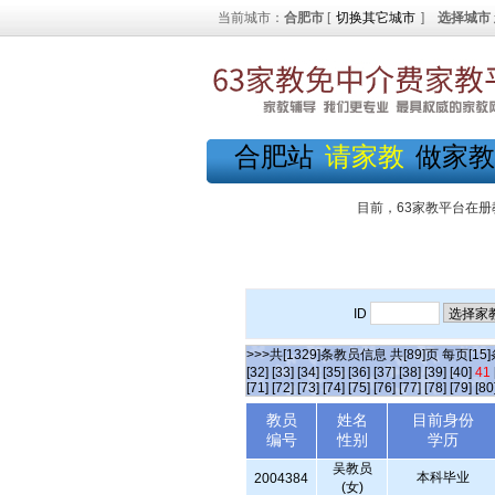
当前城市：
合肥市
[
切换其它城市
]
选择城市
合肥站
请家教
做家教
目前，63家教平台在册
ID
>>>共[1329]条教员信息 共[89]页 每页[15
[32]
[33]
[34]
[35]
[36]
[37]
[38]
[39]
[40]
41
[71]
[72]
[73]
[74]
[75]
[76]
[77]
[78]
[79]
[80
教员
姓名
目前身份
编号
性别
学历
吴教员
本科毕业
2004384
(女)