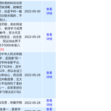
理科类的科目在班
逻辑清晰，能够把
查看
家，但是平时一般
2022-05-30
详情
是比较乐观的，不
别人。
观开朗，喜欢阅读
。 获得学习优秀
称号，安大代言
查看
 理想坚定，信念坚
2022-05-29
详情
。 院运动会男子
子5000米第八
片]
是中华人民共和国
学，是国家“双一
优势学科创新平台、
得了618分，其中
129，所以在这三
查看
力和信心，而且我
2022-05-29
详情
过外教授课，北大
水平也得到了更好
大一，在班里担任
习绩点在3.5以
查看
真负责，积极开朗
2022-05-28
详情
名第一，获奖学
查看