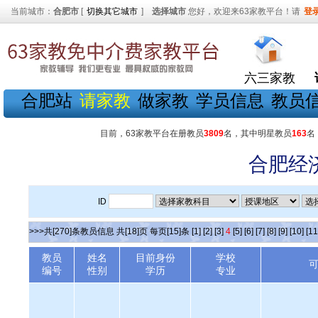
当前城市：
合肥市
[
切换其它城市
]
选择城市
您好，欢迎来63家教平台！请
登
六三家教
合肥站
请家教
做家教
学员信息
教员
目前，63家教平台在册教员
3809
名，其中明星教员
163
名
合肥经
ID
>>>共[270]条教员信息 共[18]页 每页[15]条
[1]
[2]
[3]
4
[5]
[6]
[7]
[8]
[9]
[10]
[11
教员
姓名
目前身份
学校
编号
性别
学历
专业