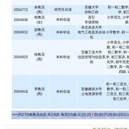
余教员
安徽大学
初一初二数学,
研究生在读
2004772
(男)
控制工程
学, 初
程教员
其它
小学语文, 小学
本科在读
2004936
(女)
市场营销
基
东北农业大学
赵教员
2004932
本科毕业
电气工程及其自动
小学数学, 初
(男)
化
小学语文, 小学
数, 初一初二语
安徽工业大学
初二数学, 初
徐教员
2004925
本科毕业
信息管理与信息系
学, 初三英语, 
(男)
统
化学, 初中历史
二数学, 高一高
四级,
初一初二语文,
李教员
安徽建筑大学
数学, 初一初二
2004916
本科在读
(男)
土地资源管理
三语文, 初三英
初三化学,
>>>共[270]条教员信息 共[18]页 每页[15]条
[1]
[2]
[3]
4
[5]
[6]
[7]
[8]
[9]
[10]
[11