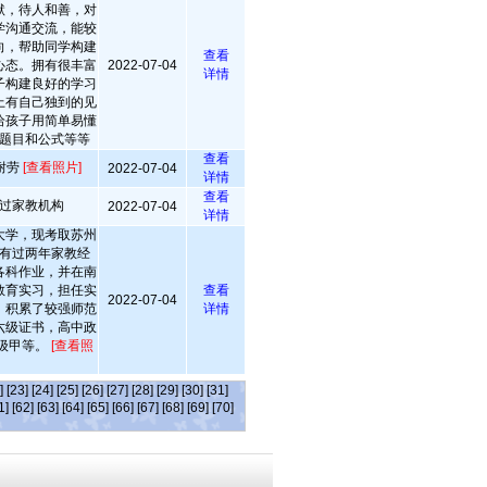
默，待人和善，对
学沟通交流，能较
向，帮助同学构建
查看
心态。拥有很丰富
2022-07-04
详情
子构建良好的学习
上有自己独到的见
给孩子用简单易懂
题目和公式等等
查看
耐劳
[查看照片]
2022-07-04
详情
查看
过家教机构
2022-07-04
详情
大学，现考取苏州
有过两年家教经
各科作业，并在南
教育实习，担任实
查看
2022-07-04
，积累了较强师范
详情
六级证书，高中政
级甲等。
[查看照
]
[23]
[24]
[25]
[26]
[27]
[28]
[29]
[30]
[31]
1]
[62]
[63]
[64]
[65]
[66]
[67]
[68]
[69]
[70]