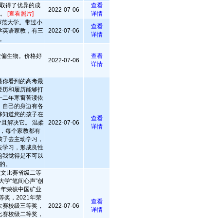
取得了优异的成
查看
2022-07-06
中。
[查看照片]
详情
师范大学。带过小
查看
学英语家教，有三
2022-07-06
详情
。
业偏生物。价格好
查看
2022-07-06
详情
是你看到的高考最
经历和履历能够打
十二年寒窗苦读依
，自己的身边有各
够知道您的孩子在
查看
且解决它。 温柔
2022-07-06
详情
，每个家教都有
孩子去主动学习，
去学习，形成良性
题我觉得是不可以
的。
征文比赛省级二等
大学“笔间心声”创
1年荣获中国矿业
奖，2021年荣
查看
大赛校级三等奖，
2022-07-06
详情
类比赛校级二等奖，