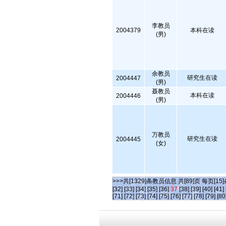
李教员
2004379
本科在读
(男)
余教员
研究生在读
2004447
(男)
聂教员
本科在读
2004446
(男)
万教员
研究生在读
2004445
(女)
>>>共[1329]条教员信息 共[89]页 每页[15
[32]
[33]
[34]
[35]
[36]
37
[38]
[39]
[40]
[41]
[71]
[72]
[73]
[74]
[75]
[76]
[77]
[78]
[79]
[80