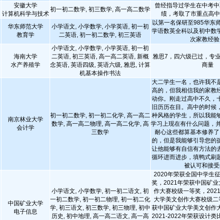
安徽大学
曾经指导过学生在中考中
初一初二数学, 初三数学, 高一高二数学
计算机科学与技术
绩，考取了市重点高
以第一名保研至985华东
华东师范大学
小学语文, 小学数学, 小学英语, 初一初
学语数英全科以及初中数
教育学
二英语, 初一初二数学, 初三英语
次家教经验
小学语文, 小学数学, 小学英语, 初一初
海南大学
二英语, 初三英语, 高一高二英语, 新概
雅思7，四六级已过，专
水产养殖学
念英语, 英语四级, 英语六级, 雅思, 计算
商量
机基本操作书法
大二学生一名，也许我不
高的，但我相信我的家教
动你。刚走过高中不久，
旧历历在目。高中的时候
初一初二数学, 初一初二化学, 高一高二
种风格的学生，所以我能
南京林业大学
数学, 高一高二物理, 高一高二化学, 高
学习上现在有什么问题，并
会计学
三数学
耐心这些都算基本修养了
的，但是我能够引导您的
让他能够有自信有方法的
循环进而进步，填鸭式刷
被认可和接受
2020年荣获全国中学生
奖，2021年荣获中国矿业
小学语文, 小学数学, 初一初二语文, 初
作大赛校级一等奖，202
一初二数学, 初一初二物理, 初一初二化
大学美文创作大赛校级二等
中国矿业大学
学, 初三语文, 初三数学, 初三物理, 初中
获中国矿业大学美文创作
电子信息
历史, 初中地理, 高一高二语文, 高一高
2021-2022年荣获设计