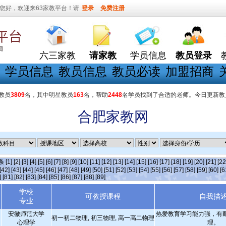
您好，欢迎来63家教平台！请
登录
免费注册
六三家教
请家教
学员信息
教员登录
学员信息
教员信息
教员必读
加盟招商
教员
3809
名，其中明星教员
163
名，帮助
2448
名学员找到了合适的老师。今日更新教
合肥家教网
]条
[1]
[2]
[3]
[4]
[5]
[6]
[7]
[8]
[9]
[10]
[11]
[12]
[13]
[14]
[15]
[16]
[17]
[18]
[19]
[20]
[21]
[22
[42]
[43]
[44]
[45]
[46]
[47]
[48]
[49]
[50]
[51]
[52]
[53]
[54]
[55]
[56]
[57]
[58]
[59]
[60]
[6
]
[81]
[82]
[83]
[84]
[85]
[86]
[87]
[88]
[89]
学校
可教授课程
自我描
专业
安徽师范大学
热爱教育学习能力强，有
初一初二物理, 初三物理, 高一高二物理
心理学
理。