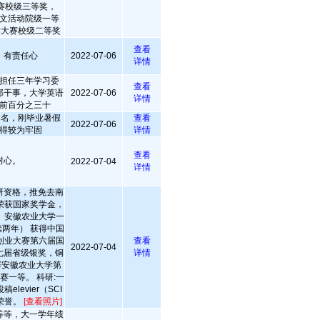
竞赛校级三等奖，
”征文活动院级一等
作大赛校级二等奖
查看
，有责任心
2022-07-06
详情
担任三年学习委
查看
部干事，大学英语
2022-07-06
详情
前百分之三十
多名，刚毕业暑假
查看
2022-07-06
得较为牢固
详情
查看
耐心。
2022-07-04
详情
研资格，推免去南
荣获国家奖学金，
 安徽农业大学一
两年） 获得中国
新创业大赛第六届国
查看
2022-07-04
七届省级银奖，铜
详情
校赛安徽农业大学第
赛一等。 科研:一
levier（SCI
”荣誉。
[查看照片]
等等，大一学年绩