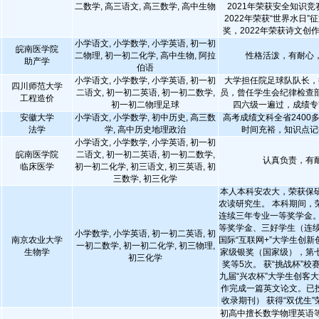
二数学, 高三语文, 高三数学, 高中生物
2021年荣获安全知识
2022年荣获“世界水日
奖，2022年荣获诗文创
小学语文, 小学数学, 小学英语, 初一初
皖南医学院
二物理, 初一初二化学, 高中生物, 阿拉
性格活泼，有耐心
助产学
伯语
小学语文, 小学数学, 小学英语, 初一初
大学担任院足球队队长，
四川师范大学
二语文, 初一初二英语, 初一初二数学,
员，曾任学生会纪律检查
工程造价
初一初二物理足球
四六级一遍过，成绩专
安徽大学
小学语文, 小学数学, 初中历史, 高三数
高考成绩文科全省2400
法学
学, 高中历史地理政治
时间充裕，知识点记
小学语文, 小学数学, 小学英语, 初一初
皖南医学院
二语文, 初一初二英语, 初一初二数学,
认真负责，有
临床医学
初一初二化学, 初三语文, 初三英语, 初
三数学, 初三化学
本人本科安农大，荣获保
农读研究生。 本科期间，
连续三年专业一等奖学金。
等奖学金、三好学生（连续
小学数学, 小学英语, 初一初二英语, 初
南京农业大学
国际“互联网+”大学生创
一初二数学, 初一初二化学, 初三物理,
生物学
家级银奖（国家级），第
初三化学
奖等5次。 获“挑战杯”
九届“兴农杯”大学生创客大
作完成一篇英文论文。已投稿e
收录期刊） 获得“双优生
初高中擅长数学物理英语