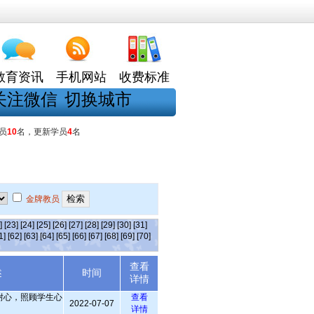
教育资讯
手机网站
收费标准
关注微信
切换城市
员
10
名，更新学员
4
名
金牌教员
]
[23]
[24]
[25]
[26]
[27]
[28]
[29]
[30]
[31]
1]
[62]
[63]
[64]
[65]
[66]
[67]
[68]
[69]
[70]
查看
述
时间
详情
耐心，照顾学生心
查看
2022-07-07
详情