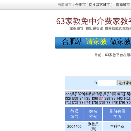
当前城市：
合肥市
[
切换其它城市
]
选择城市
合肥站
请家教
做家教
目前，63家教平台在册
ID
>>>共[1329]条教员信息 共[89]页 每页[15
[32]
[33]
[34]
[35]
[36]
37
[38]
[39]
[40]
[41]
[71]
[72]
[73]
[74]
[75]
[76]
[77]
[78]
[79]
[80
教员
姓名
目前身份
编号
性别
学历
荆教员
本科毕业
2004460
(男)