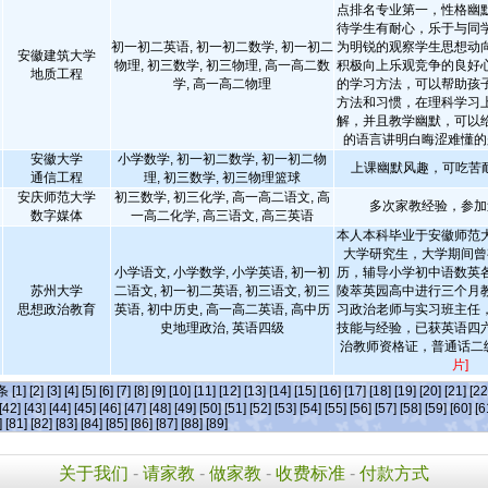
点排名专业第一，性格幽
待学生有耐心，乐于与同
初一初二英语, 初一初二数学, 初一初二
为明锐的观察学生思想动
安徽建筑大学
物理, 初三数学, 初三物理, 高一高二数
积极向上乐观竞争的良好
地质工程
学, 高一高二物理
的学习方法，可以帮助孩
方法和习惯，在理科学习
解，并且教学幽默，可以
的语言讲明白晦涩难懂的
安徽大学
小学数学, 初一初二数学, 初一初二物
上课幽默风趣，可吃苦
通信工程
理, 初三数学, 初三物理篮球
安庆师范大学
初三数学, 初三化学, 高一高二语文, 高
多次家教经验，参加
数字媒体
一高二化学, 高三语文, 高三英语
本人本科毕业于安徽师范
大学研究生，大学期间曾
小学语文, 小学数学, 小学英语, 初一初
历，辅导小学初中语数英
苏州大学
二语文, 初一初二英语, 初三语文, 初三
陵萃英园高中进行三个月
思想政治教育
英语, 初中历史, 高一高二英语, 高中历
习政治老师与实习班主任
史地理政治, 英语四级
技能与经验，已获英语四
治教师资格证，普通话二
片]
]条
[1]
[2]
[3]
[4]
[5]
[6]
[7]
[8]
[9]
[10]
[11]
[12]
[13]
[14]
[15]
[16]
[17]
[18]
[19]
[20]
[21]
[22
[42]
[43]
[44]
[45]
[46]
[47]
[48]
[49]
[50]
[51]
[52]
[53]
[54]
[55]
[56]
[57]
[58]
[59]
[60]
[6
]
[81]
[82]
[83]
[84]
[85]
[86]
[87]
[88]
[89]
关于我们
-
请家教
-
做家教
-
收费标准
-
付款方式