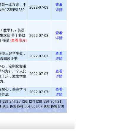
目前一本在读，中
查看
2022-07-09
学123理综230
详情
7 数学137 英语
查看
学生欢迎 善于将疑
2022-07-08
详情
于接受
[查看照片]
获得三好学生奖，
查看
2022-07-07
语四级证书
详情
中心，定制化标准
学习方针。个人比
查看
2022-07-07
教于乐，激发学生
详情
力。
有耐心，关注学习
查看
2022-07-07
路养成
详情
]
[23]
[24]
[25]
[26]
[27]
[28]
[29]
[30]
[31]
1]
[62]
[63]
[64]
[65]
[66]
[67]
[68]
[69]
[70]