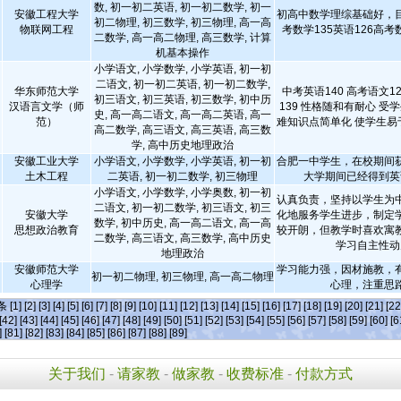
数, 初一初二英语, 初一初二数学, 初一
安徽工程大学
初高中数学理综基础好，
初二物理, 初三数学, 初三物理, 高一高
物联网工程
考数学135英语126高考数
二数学, 高一高二物理, 高三数学, 计算
机基本操作
小学语文, 小学数学, 小学英语, 初一初
二语文, 初一初二英语, 初一初二数学,
华东师范大学
中考英语140 高考语文12
初三语文, 初三英语, 初三数学, 初中历
汉语言文学（师
139 性格随和有耐心 受
史, 高一高二语文, 高一高二英语, 高一
范）
难知识点简单化 使学生易
高二数学, 高三语文, 高三英语, 高三数
学, 高中历史地理政治
安徽工业大学
小学语文, 小学数学, 小学英语, 初一初
合肥一中学生，在校期间
土木工程
二英语, 初一初二数学, 初三物理
大学期间已经得到英
小学语文, 小学数学, 小学奥数, 初一初
认真负责，坚持以学生为
二语文, 初一初二数学, 初三语文, 初三
安徽大学
化地服务学生进步，制定
数学, 初中历史, 高一高二语文, 高一高
思想政治教育
较开朗，但教学时喜欢寓
二数学, 高三语文, 高三数学, 高中历史
学习自主性动
地理政治
安徽师范大学
学习能力强，因材施教，
初一初二物理, 初三物理, 高一高二物理
心理学
心理，注重思
]条
[1]
[2]
[3]
[4]
[5]
[6]
[7]
[8]
[9]
[10]
[11]
[12]
[13]
[14]
[15]
[16]
[17]
[18]
[19]
[20]
[21]
[22
[42]
[43]
[44]
[45]
[46]
[47]
[48]
[49]
[50]
[51]
[52]
[53]
[54]
[55]
[56]
[57]
[58]
[59]
[60]
[6
]
[81]
[82]
[83]
[84]
[85]
[86]
[87]
[88]
[89]
关于我们
-
请家教
-
做家教
-
收费标准
-
付款方式