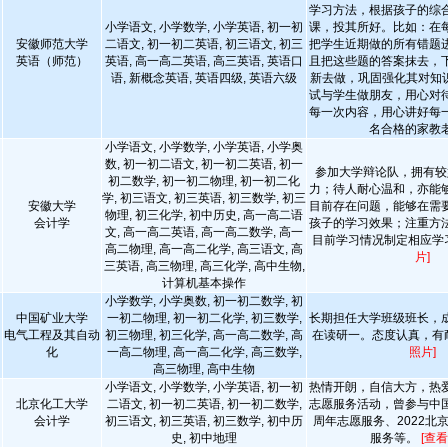
学习方法，根据孩子的综
小学语文, 小学数学, 小学英语, 初一初
课，投其所好。比如：在
安徽师范大学
二语文, 初一初二英语, 初三语文, 初三
把学生近期做的所有错题
英语（师范）
英语, 高一高二英语, 高三英语, 英语口
且把这些题的答案抹去，
语, 新概念英语, 英语四级, 英语六级
新去做，巩固强化其对知识
试与学生做朋友，用心对
每一次内容，用心讲好每
名合格的家教
小学语文, 小学数学, 小学英语, 小学奥
数, 初一初二语文, 初一初二英语, 初一
参加大学辩论队，拥有较
初二数学, 初一初二物理, 初一初二化
力；待人耐心温和，亦能
学, 初三语文, 初三英语, 初三数学, 初三
安徽大学
目前存在问题，能够在需
物理, 初三化学, 初中历史, 高一高二语
会计学
孩子的学习效果；注重方
文, 高一高二英语, 高一高二数学, 高一
目前学习情况制定相应学
高二物理, 高一高二化学, 高三语文, 高
片]
三英语, 高三物理, 高三化学, 高中生物,
计算机基本操作
小学数学, 小学奥数, 初一初二数学, 初
中国矿业大学
一初二物理, 初一初二化学, 初三数学,
长期担任大学班级班长，
电气工程及其自动
初三物理, 初三化学, 高一高二数学, 高
在读研一。态度认真，有
化
一高二物理, 高一高二化学, 高三数学,
照片]
高三物理, 高中生物
小学语文, 小学数学, 小学英语, 初一初
热情开朗，自信大方，热
北京化工大学
二语文, 初一初二英语, 初一初二数学,
志愿服务活动，曾参与中
会计学
初三语文, 初三英语, 初三数学, 初中历
周年志愿服务、2022北
史, 初中地理
服务等。
[查看