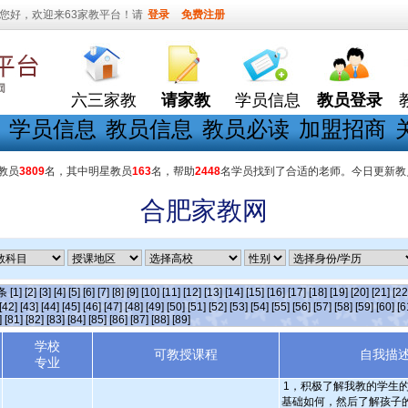
您好，欢迎来63家教平台！请
登录
免费注册
六三家教
请家教
学员信息
教员登录
学员信息
教员信息
教员必读
加盟招商
教员
3809
名，其中明星教员
163
名，帮助
2448
名学员找到了合适的老师。今日更新教
合肥家教网
]条
[1]
[2]
[3]
[4]
[5]
[6]
[7]
[8]
[9]
[10]
[11]
[12]
[13]
[14]
[15]
[16]
[17]
[18]
[19]
[20]
[21]
[22
[42]
[43]
[44]
[45]
[46]
[47]
[48]
[49]
[50]
[51]
[52]
[53]
[54]
[55]
[56]
[57]
[58]
[59]
[60]
[6
]
[81]
[82]
[83]
[84]
[85]
[86]
[87]
[88]
[89]
学校
可教授课程
自我描
专业
1，积极了解我教的学生
基础如何，然后了解孩子