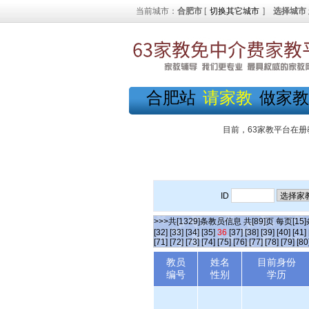
当前城市：
合肥市
[
切换其它城市
]
选择城市
合肥站
请家教
做家教
目前，63家教平台在册
ID
>>>共[1329]条教员信息 共[89]页 每页[15
[32]
[33]
[34]
[35]
36
[37]
[38]
[39]
[40]
[41]
[71]
[72]
[73]
[74]
[75]
[76]
[77]
[78]
[79]
[80
教员
姓名
目前身份
编号
性别
学历