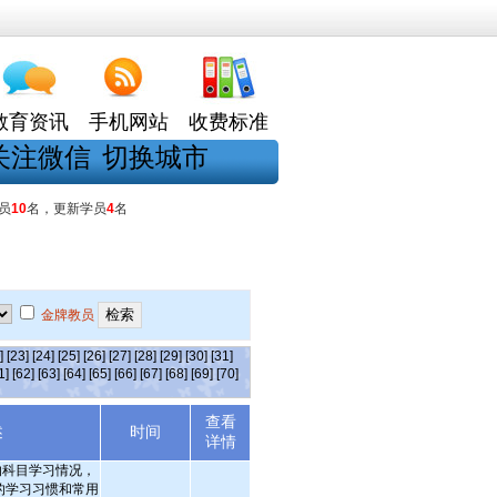
教育资讯
手机网站
收费标准
关注微信
切换城市
员
10
名，更新学员
4
名
金牌教员
]
[23]
[24]
[25]
[26]
[27]
[28]
[29]
[30]
[31]
1]
[62]
[63]
[64]
[65]
[66]
[67]
[68]
[69]
[70]
查看
述
时间
详情
的科目学习情况，
的学习习惯和常用