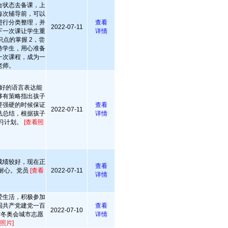
合状态去备课，上
每次辅导前，可以
进行分类整理，并
查看
2022-07-11
下一次课让学生重
详情
点的掌握 2，尝
待学生，用心准备
一次课程，成为一
老师。
好的语言表达能
够有策略指出孩子
要强硬的时候保证
查看
2022-07-11
法总结，根据孩子
详情
习计划。
[查看照
成绩较好，现在正
查看
耐心。党员
[查看
2022-07-11
详情
爱生活，积极参加
国共产党建党一百
查看
2022-07-10
京冬奥会城市志愿
详情
照片]