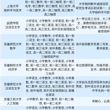
初一初二数学, 初一初二物理, 初一初二
大学期间数学成绩优异，
上海大学
化学, 初三数学, 初三物理, 初三化学, 高
研究生考试以初试第一、
核科学与技术
一高二数学, 高一高二物理, 高三数学,
大学核科学与技
高三物理
大一带过高三文综，大二
小学语文, 小学数学, 小学英语, 初一初
皖西学院
文，家教经验比较丰富，
二语文, 初一初二英语, 初三语文, 高一
汉语言文学
心，教学有方法，师范专
高二语文, 高三语文, 高中历史地理政治
教育情怀
小学语文, 小学数学, 小学英语, 初一初
二语文, 初一初二英语, 初一初二数学,
安徽师范大学
初一初二化学, 初三语文, 初三英语, 初
高中获得数学竞赛二等奖
数学
三物理, 初三化学, 初中奥数, 高一高二
赛并获奖
语文, 高一高二英语, 高一高二物理, 高
三物理葫芦丝
小学语文, 小学数学, 小学英语, 小学奥
安徽财经大学
数, 初一初二语文, 初一初二英语, 初一
有过授课经验，性格开朗
经济学
初二数学, 初一初二化学, 初三语文, 初
支书，获得多
三化学
小学语文, 小学数学, 小学英语, 小学奥
数, 初一初二语文, 初一初二英语, 初一
大学由马克思学院举办的
安徽师范大学
初二数学, 初三语文, 初三英语, 初中历
秀奖。初中语文作文参加
汉语言文学
史, 初中地理, 高中历史地理政治, 新概
中学生的一等
念英语
安徽工程大学
小学数学, 初一初二数学, 初一初二物
有耐心，认真
人工智能
理, 初一初二化学
小学语文, 小学数学, 小学英语, 小学奥