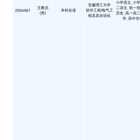
小学语文, 小学
安徽理工大学
王教员
二语文, 初一初
本科在读
软件工程/电气工
2004487
(男)
历史, 高一高二
程及其自动化
学, 高中