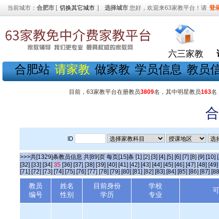
当前城市：
合肥市
[
切换其它城市
]
选择城市
您好，欢迎来63家教平台！请
登
六三家教
合肥站
请家教
做家教
学员信息
教员
目前，63家教平台在册教员
3809
名，其中明星教员
163
名
合
ID
>>>共[1329]条教员信息 共[89]页 每页[15]条
[1]
[2]
[3]
[4]
[5]
[6]
[7]
[8]
[9]
[10]
[32]
[33]
[34]
35
[36]
[37]
[38]
[39]
[40]
[41]
[42]
[43]
[44]
[45]
[46]
[47]
[48]
[49]
[71]
[72]
[73]
[74]
[75]
[76]
[77]
[78]
[79]
[80]
[81]
[82]
[83]
[84]
[85]
[86]
[87]
[88
教员
姓名
目前身份
学校
编号
性别
学历
专业