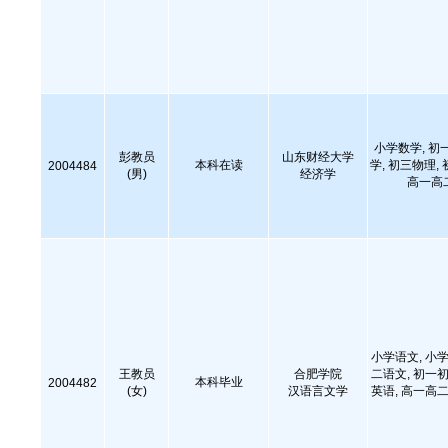
小学数学, 初
彭教员
山东财经大学
本科在读
学, 初三物理,
2004484
(男)
经济学
高一高
小学语文, 小学
王教员
合肥学院
二语文, 初一初
本科毕业
2004482
(女)
汉语言文学
英语, 高一高二