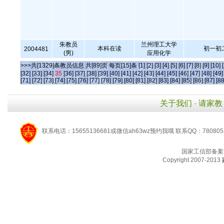
朱教员
兰州理工大学
本科在读
初一初
2004481
(男)
应用化学
>>>共[1329]条教员信息 共[89]页 每页[15]条
[1]
[2]
[3]
[4]
[5]
[6]
[7]
[8]
[9]
[10]
[32]
[33]
[34]
35
[36]
[37]
[38]
[39]
[40]
[41]
[42]
[43]
[44]
[45]
[46]
[47]
[48]
[49]
[71]
[72]
[73]
[74]
[75]
[76]
[77]
[78]
[79]
[80]
[81]
[82]
[83]
[84]
[85]
[86]
[87]
[88
关于我们
-
请家教
联系电话：15655136681或微信ah63wz预约我哦 联系QQ：780805
国家工信部备案
Copyright 2007-2013