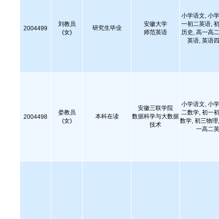
小学语文, 小学
刘教员
安徽大学
一初二英语, 初
研究生毕业
2004499
(女)
师范英语
历史, 高一高二
英语, 英语四
小学语文, 小学
安徽三联学院
娄教员
二数学, 初一初
本科在读
数据科学与大数据
2004498
(女)
数学, 初三物理,
技术
一高二英