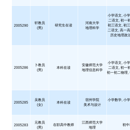
小学语文, 小学
二语文, 初一
轩教员
河南大学
研究生在读
初三语文, 初三
2005290
(男)
地理科学
二语文, 高一高
历史地理政治
小学语文, 小学
卜教员
安徽师范大学
2005286
本科在读
二语文, 初一
(男)
地理信息科学
初一初二物理,
吴教员
宿州学院
小学数学, 小学
2005285
本科在读
(女)
美术与设计
元教员
江西师范大学
在职高中教师
初中
2005283
(男)
地理