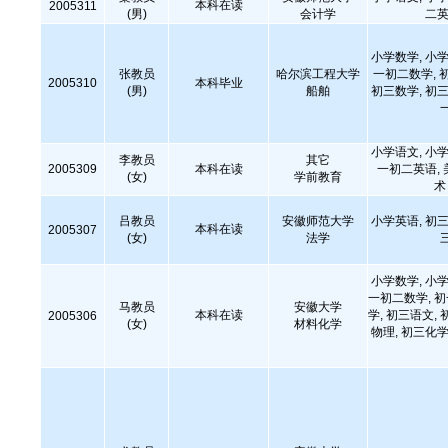
本科在读
2005311
(男)
会计学
二英
小学数学, 小学
张教员
哈尔滨工程大学
一初二数学, 
2005310
本科毕业
(男)
船舶
初三数学, 初三
小学语文, 小学
李教员
其它
2005309
本科在读
一初二英语,
(女)
学前教育
术
吕教员
安徽师范大学
小学英语, 初三
本科在读
2005307
(女)
法学
小学数学, 小学
一初二数学, 
马教员
安徽大学
本科在读
学, 初三语文, 
2005306
(女)
材料化学
物理, 初三化学