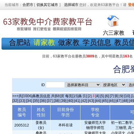
当前城市：
合肥市
[
切换其它城市
]
选择城市
您好，欢迎来63家教平台！请
登
六三家教
合肥站
请家教
做家教
学员信息
教员
目前，63家教平台在册教员
3809
名，其中明星教员
163
名
合肥
ID
>>>共[1006]条教员信息 共[68]页 每页[15]条
[1]
[2]
3
[4]
[5]
[6]
[7]
[8]
[9]
[10]
[1
[32]
[33]
[34]
[35]
[36]
[37]
[38]
[39]
[40]
[41]
[42]
[43]
[44]
[45]
[46]
[47]
[48]
[49
教员
姓名
目前身份
学校
编号
性别
学历
专业
姜教员
安徽师范大学
初一初二数学, 
本科在读
2005312
(女)
物理学师范
三物理, 高
桑教员
安徽师范大学
小学语文, 小学