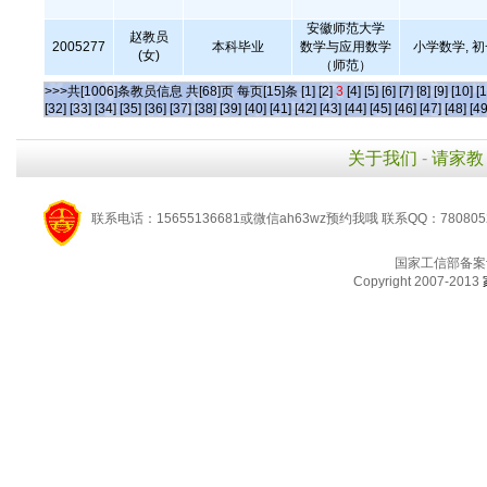
安徽师范大学
赵教员
2005277
本科毕业
数学与应用数学
小学数学, 
(女)
（师范）
>>>共[1006]条教员信息 共[68]页 每页[15]条
[1]
[2]
3
[4]
[5]
[6]
[7]
[8]
[9]
[10]
[1
[32]
[33]
[34]
[35]
[36]
[37]
[38]
[39]
[40]
[41]
[42]
[43]
[44]
[45]
[46]
[47]
[48]
[49
关于我们
-
请家教
联系电话：15655136681或微信ah63wz预约我哦 联系QQ：780805
国家工信部备案
Copyright 2007-2013