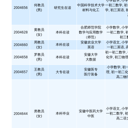
小学数学, 小学
何教员
中国科学技术大学
一初二数学, 
2004656
研究生在读
(男)
材料与化工
学, 初三英语, 
合肥师范学院
小学数学, 小学
黄教员
2004628
本科在读
数学与应用数学
一初二数学, 
(女)
（师范）
初三
周教员
安徽农业大学
小学语文, 小学
本科在读
2004660
(女)
英语
一初二英语, 
初一初二数学,
罗教员
安徽大学
2004658
本科在读
化学, 初三物理
(男)
大数据
小学数学, 初
王教员
安徽医专
2004657
大专在读
理, 初一初二化
(男)
医疗装备
高二物
小学语文, 小学
类教员
安徽中医药大学
本科毕业
一初二数学, 初
2004644
(女)
中医
高二语