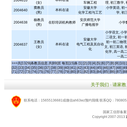
本科在读
2004610
(女)
车辆工程
理, 初三数学,
窦教员
安徽大学
小学英语, 初
本科在读
2004640
(男)
化学工程与工艺
学, 初
杨教员
安庆师范大学
2004638
在职培训机构教师
小学
(男)
广播电视学
小学语文, 小学
二语文, 初一
安徽大学
王教员
初一初二物理,
本科在读
电气工程及其自动
2004637
(女)
文, 初三英语, 
化
化学, 高一高二
一高二
>>>共[1329]条教员信息 共[89]页 每页[15]条
[1]
[2]
[3]
[4]
[5]
[6]
[7]
[8]
[9]
[10]
[32]
[33]
[34]
[35]
[36]
[37]
[38]
[39]
[40]
[41]
[42]
[43]
[44]
[45]
[46]
[47]
[48]
[49
[71]
[72]
[73]
[74]
[75]
[76]
[77]
[78]
[79]
[80]
[81]
[82]
[83]
[84]
[85]
[86]
[87]
[88
关于我们
-
请家教
联系电话：15655136681或微信ah63wz预约我哦 联系QQ：780805
国家工信部备案
Copyright 2007-2013