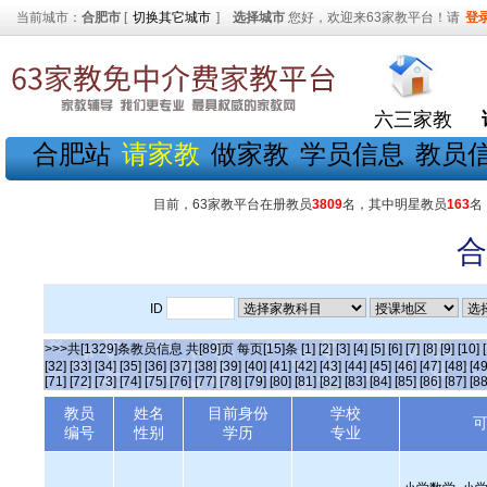
当前城市：
合肥市
[
切换其它城市
]
选择城市
您好，欢迎来63家教平台！请
登
六三家教
合肥站
请家教
做家教
学员信息
教员
目前，63家教平台在册教员
3809
名，其中明星教员
163
名
合
ID
>>>共[1329]条教员信息 共[89]页 每页[15]条
[1]
[2]
[3]
[4]
[5]
[6]
[7]
[8]
[9]
[10]
[32]
[33]
[34]
[35]
[36]
[37]
[38]
[39]
[40]
[41]
[42]
[43]
[44]
[45]
[46]
[47]
[48]
[49
[71]
[72]
[73]
[74]
[75]
[76]
[77]
[78]
[79]
[80]
[81]
[82]
[83]
[84]
[85]
[86]
[87]
[88
教员
姓名
目前身份
学校
编号
性别
学历
专业