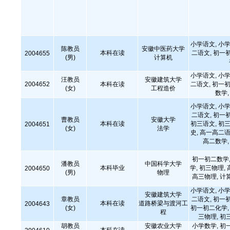
小学语文, 小学
陈教员
安徽中医药大学
本科在读
二语文, 初一
2004655
(男)
计算机
小学语文, 小学
汪教员
安徽建筑大学
2004652
本科在读
二语文, 初一初
(女)
工程造价
数学
小学语文, 小学
二语文, 初一
曹教员
安徽大学
本科在读
初三语文, 初三
2004651
(女)
法学
史, 高一高二语
高二数学
初一初二数学,
潘教员
中国科学大学
本科毕业
学, 初三物理,
2004650
(男)
物理
高三物理, 计
小学语文, 小学
安徽建筑大学
章教员
二语文, 初一
本科在读
道路桥梁与渡河工
2004643
(女)
初一初二化学, 
程
三物理, 初
胡教员
安徽农业大学
小学数学, 初