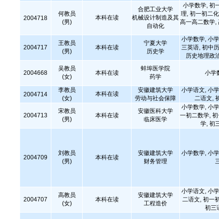
小学数学, 初
合肥工业大学
何教员
理, 初一初二化
本科在读
机械设计制造及其
2004718
(男)
高一高二数学,
自动化
小学数学, 小学
王教员
宁夏大学
2004717
本科在读
三英语, 初中历
(男)
历史学
历史地理政治
吴教员
蚌埠医学院
2004668
本科在读
小学
(女)
药学
李教员
安徽建筑大学
小学语文, 小学
本科在读
2004714
(女)
劳动与社会保障
二语文, 
小学数学, 小学
宋教员
安徽医科大学
2004713
本科在读
一初二数学, 
(男)
临床医学
学, 初
刘教员
安徽建筑大学
小学数学, 小学
2004709
本科在读
(男)
财务管理
小学语文, 小学
高教员
安徽建筑大学
2004707
本科在读
二语文, 初一
(女)
工程造价
初三