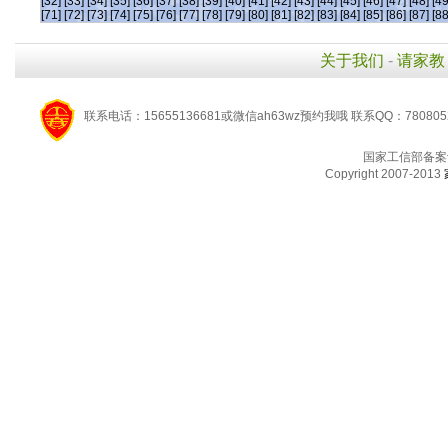
[32]
[33]
[34]
[35]
[36]
[37]
[38]
[39]
[40]
[41]
[42]
[43]
[44]
[45]
[46]
[47]
[48]
[49
[71]
[72]
[73]
[74]
[75]
[76]
[77]
[78]
[79]
[80]
[81]
[82]
[83]
[84]
[85]
[86]
[87]
[88
关于我们
-
请家教
联系电话：15655136681或微信ah63wz预约我哦 联系QQ：780805
国家工信部备案
Copyright 2007-2013