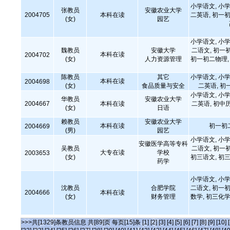
小学语文, 小学
张教员
安徽农业大学
2004705
本科在读
二英语, 初一初
(女)
园艺
小学语文, 小学
魏教员
安徽大学
二语文, 初一
本科在读
2004702
(女)
人力资源管理
初一初二物理, 
陈教员
其它
小学语文, 小学
本科在读
2004698
(女)
食品质量与安全
二英语, 初
小学语文, 小学
华教员
安徽农业大学
2004667
本科在读
二英语, 初中
(女)
日语
赖教员
安徽农业大学
本科在读
初一初
2004669
(男)
园艺
小学语文, 小学
安徽医学高等专科
吴教员
二语文, 初一
大专在读
学校
2003653
(女)
初三语文, 初三
药学
小学语文, 小学
沈教员
合肥学院
二语文, 初一初
2004666
本科在读
(女)
财务管理
数学, 初三化学
>>>共[1329]条教员信息 共[89]页 每页[15]条
[1]
[2]
[3]
[4]
[5]
[6]
[7]
[8]
[9]
[10]