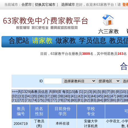
当前城市：
合肥市
[
切换其它城市
]
选择城市
您好，欢迎来63家教平台！请
登
六三家教
合肥站
请家教
做家教
学员信息
教员
目前，63家教平台在册教员
3809
名，其中明星教员
163
名
合
ID
>>>共[1329]条教员信息 共[89]页 每页[15]条
[1]
[2]
[3]
[4]
[5]
[6]
[7]
[8]
[9]
[10]
[32]
[33]
[34]
[35]
[36]
[37]
[38]
[39]
[40]
[41]
[42]
[43]
[44]
[45]
[46]
[47]
[48]
[49
[71]
[72]
[73]
[74]
[75]
[76]
[77]
[78]
[79]
[80]
[81]
[82]
[83]
[84]
[85]
[86]
[87]
[88
教员
姓名
目前身份
学校
编号
性别
学历
专业
丁教员
安徽大学
小学语文, 小学
本科在读
2004719
(男)
计算机类
数,