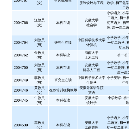
研究生在读
2004767
(女)
服装设计与工程
数学, 初三化学
二数
小学语文, 小学
二语文, 初一
汪教员
安徽大学
2004766
本科在读
初三语文, 初三
(女)
社会学
理, 高一高二语
小学数学, 小学
刘教员
中国科学技术大学
2004764
研究生在读
一初二数学, 
(男)
计算机
初三数
金教员
海南大学
本科毕业
初一初
2004762
(男)
土木工程
小学数学, 小学
刘教员
安徽大学
2004750
本科在读
一初二物理, 
(男)
机器人工程
高一高
李教员
中国科学技术大学
小学英语, 初一
研究生在读
2004749
(男)
生物学
中生
黄教员
安徽外国语学院
在职培训机构教师
2004746
(女)
英语
牛教员
安徽大学
小学数学, 初
本科在读
2004745
(男)
统计学
理
小学语文, 小学
高教员
安徽大学
二语文, 初一
本科在读
2004539
(女)
工商管理
初一初二化学, 