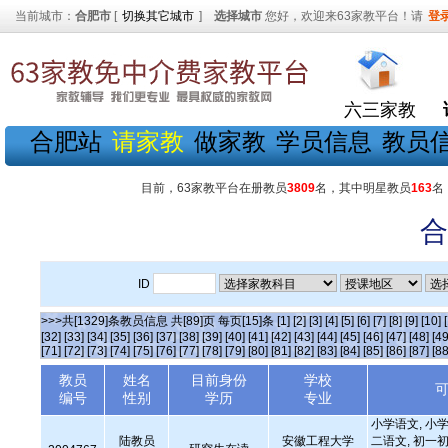
当前城市：
合肥市
[
切换其它城市
]
选择城市
您好，欢迎来63家教平台！请
登
六三家教
合肥站
请家教
做家教
学员信息
教员
目前，63家教平台在册教员
3809
名，其中明星教员
163
名
合
ID
>>>共[1329]条教员信息 共[89]页 每页[15]条
[1]
[2]
[3]
[4]
[5]
[6]
[7]
[8]
[9]
[10]
[32]
[33]
[34]
[35]
[36]
[37]
[38]
[39]
[40]
[41]
[42]
[43]
[44]
[45]
[46]
[47]
[48]
[49
[71]
[72]
[73]
[74]
[75]
[76]
[77]
[78]
[79]
[80]
[81]
[82]
[83]
[84]
[85]
[86]
[87]
[88
教员
姓名
目前身份
学校
编号
性别
学历
专业
小学语文, 小学
陆教员
安徽工程大学
二语文, 初一初