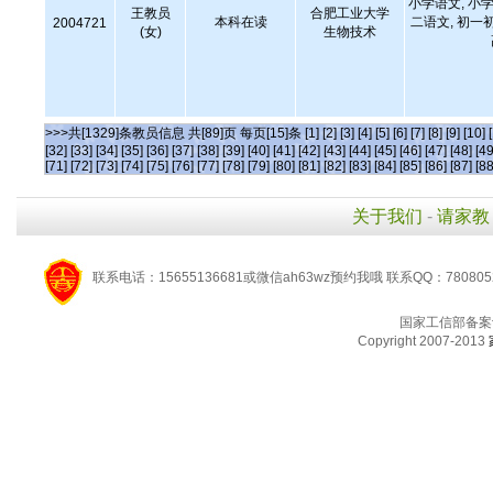
小学语文, 小学
王教员
合肥工业大学
本科在读
二语文, 初一
2004721
(女)
生物技术
>>>共[1329]条教员信息 共[89]页 每页[15]条
[1]
[2]
[3]
[4]
[5]
[6]
[7]
[8]
[9]
[10]
[32]
[33]
[34]
[35]
[36]
[37]
[38]
[39]
[40]
[41]
[42]
[43]
[44]
[45]
[46]
[47]
[48]
[49
[71]
[72]
[73]
[74]
[75]
[76]
[77]
[78]
[79]
[80]
[81]
[82]
[83]
[84]
[85]
[86]
[87]
[88
关于我们
-
请家教
联系电话：15655136681或微信ah63wz预约我哦 联系QQ：780805
国家工信部备案
Copyright 2007-2013