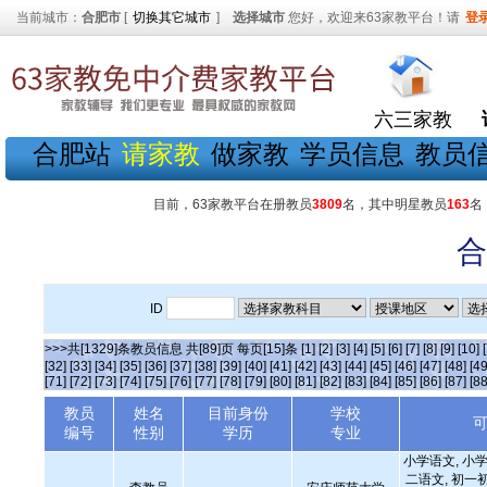
当前城市：
合肥市
[
切换其它城市
]
选择城市
您好，欢迎来63家教平台！请
登
六三家教
合肥站
请家教
做家教
学员信息
教员
目前，63家教平台在册教员
3809
名，其中明星教员
163
名
合
ID
>>>共[1329]条教员信息 共[89]页 每页[15]条
[1]
[2]
[3]
[4]
[5]
[6]
[7]
[8]
[9]
[10]
[32]
[33]
[34]
[35]
[36]
[37]
[38]
[39]
[40]
[41]
[42]
[43]
[44]
[45]
[46]
[47]
[48]
[49
[71]
[72]
[73]
[74]
[75]
[76]
[77]
[78]
[79]
[80]
[81]
[82]
[83]
[84]
[85]
[86]
[87]
[88
教员
姓名
目前身份
学校
编号
性别
学历
专业
小学语文, 小学
二语文, 初一