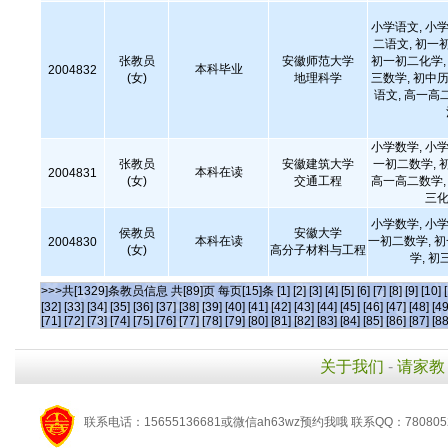
小学语文, 小学
二语文, 初一
张教员
安徽师范大学
初一初二化学, 
本科毕业
2004832
(女)
地理科学
三数学, 初中历
语文, 高一高
小学数学, 小学
张教员
安徽建筑大学
一初二数学, 
本科在读
2004831
(女)
交通工程
高一高二数学, 
三化
小学数学, 小学
侯教员
安徽大学
本科在读
一初二数学, 
2004830
(女)
高分子材料与工程
学, 初
>>>共[1329]条教员信息 共[89]页 每页[15]条
[1]
[2]
[3]
[4]
[5]
[6]
[7]
[8]
[9]
[10]
[32]
[33]
[34]
[35]
[36]
[37]
[38]
[39]
[40]
[41]
[42]
[43]
[44]
[45]
[46]
[47]
[48]
[49
[71]
[72]
[73]
[74]
[75]
[76]
[77]
[78]
[79]
[80]
[81]
[82]
[83]
[84]
[85]
[86]
[87]
[88
关于我们
-
请家教
联系电话：15655136681或微信ah63wz预约我哦 联系QQ：780805