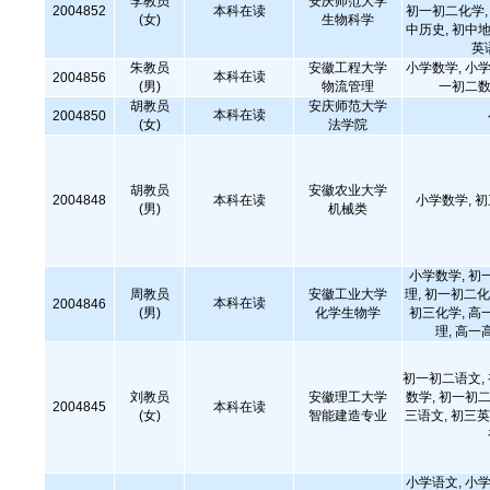
李教员
安庆师范大学
2004852
本科在读
初一初二化学, 
(女)
生物科学
中历史, 初中地
英
朱教员
安徽工程大学
小学数学, 小学
本科在读
2004856
(男)
物流管理
一初二数
胡教员
安庆师范大学
本科在读
2004850
(女)
法学院
胡教员
安徽农业大学
2004848
本科在读
小学数学, 
(男)
机械类
小学数学, 初
周教员
安徽工业大学
理, 初一初二化
本科在读
2004846
(男)
化学生物学
初三化学, 高
理, 高一
初一初二语文,
刘教员
安徽理工大学
数学, 初一初二
2004845
本科在读
(女)
智能建造专业
三语文, 初三英
小学语文, 小学