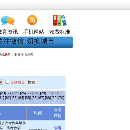
教育资讯
手机网站
收费标准
关注微信
切换城市
员
10
名，更新学员
4
名
金牌教员
[23]
[24]
[25]
[26]
[27]
[28]
[29]
[30]
[31]
61]
[62]
[63]
[64]
[65]
[66]
[67]
[68]
[69]
[70]
查看
述
时间
详情
语多次考到年级前
法，高考数学
查看