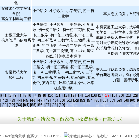
化
安徽师范大学皖江
小学语文, 小学数学, 小学英语, 初一初
学院
本人态度负责，对待
二化学
高分子材料与工程
小学语文, 小学数学, 小学英语, 小学奥
本科安徽工业大学，大学
数, 初一初二语文, 初一初二英语, 初一
奖学金，三好学生，校优
安徽工业大学
初二数学, 初一初二物理, 初一初二化
统设计分析大赛一等奖，
信息管理与信息系
学, 初三英语, 初三数学, 初三物理, 初三
同时大学期间做过数学物
统
化学, 初中历史, 高一高二英语, 高一高
家长给予很好的评价。 目
二数学, 高一高二物理, 高中生物, 英语
月份去华侨大学就
四级, 计算机基本操作
小学语文, 小学数学, 小学英语, 初一初
二语文, 初一初二英语, 初一初二数学,
本人工作认真负责，态度
安徽师范大学
初一初二物理, 初一初二化学, 初三语
子自我思考能力，有在校
软件工程
文, 初三英语, 初三数学, 初三物理, 初三
力强，善于听取
化学, 英语口语, 计算机基本操作, 计算
机应用中级
]条
[1]
[2]
[3]
[4]
[5]
[6]
[7]
[8]
[9]
[10]
[11]
[12]
[13]
[14]
[15]
[16]
[17]
18
[19]
[20]
[21]
[22]
]
[42]
[43]
[44]
[45]
[46]
[47]
[48]
[49]
[50]
[51]
[52]
[53]
[54]
[55]
[56]
[57]
[58]
[59]
[60]
[
]
[81]
[82]
[83]
[84]
[85]
[86]
[87]
[88]
[89]
关于我们
-
请家教
-
做家教
-
收费标准
-
付款方式
h63wz预约我哦 联系QQ：780805253
家教服务中心：请致电: 15655136681（