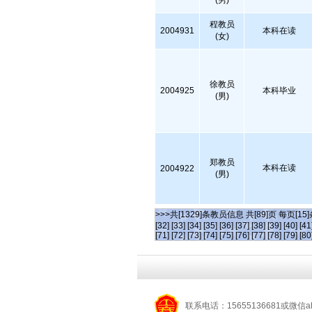
(男)
程教员
2004931
本科在读
(女)
徐教员
2004925
本科毕业
(男)
郑教员
本科在读
2004922
(男)
>>>共[1329]条教员信息 共[89]页 每页[15
[32]
[33]
[34]
[35]
[36]
[37]
[38]
[39]
[40]
[41
[71]
[72]
[73]
[74]
[75]
[76]
[77]
[78]
[79]
[80
联系电话：15655136681或微信a