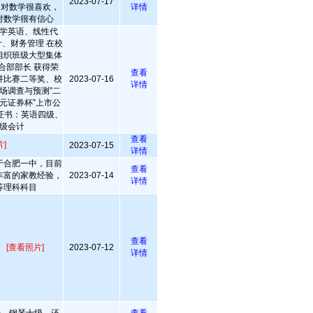
2023-07-17
，对数学很喜欢，
详情
对数学很有信心
学英语、线性代
、财务管理 在校
组织班级大型集体
合部部长 获得荣
查看
讲比赛二等奖、校
2023-07-16
详情
场调查与预测”二
国元证券杯”上市公
证书：英语四级、
级会计
查看
]
2023-07-15
详情
于合肥一中，目前
查看
丰富的家教经验，
2023-07-14
详情
等理科科目
查看
。
[查看照片]
2023-07-12
详情