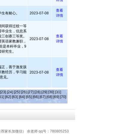
详情
查看
学生有耐心。
2023-07-08
详情
期间获得过校一等
秀毕业生，信息系
校三创赛三等奖。
查看
2023-07-08
理英语家教兼职，
详情
前是本科毕业，9
读研究生。
端正，善于激发孩
查看
家教经历，学习能
2023-07-08
详情
意见。
[23]
[24]
[25]
[26]
[27]
[28]
[29]
[30]
[31]
61]
[62]
[63]
[64]
[65]
[66]
[67]
[68]
[69]
[70]
推荐家长加微信） 余老师 qq号：780805253