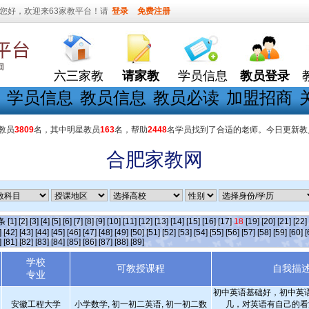
您好，欢迎来63家教平台！请
登录
免费注册
六三家教
请家教
学员信息
教员登录
学员信息
教员信息
教员必读
加盟招商
教员
3809
名，其中明星教员
163
名，帮助
2448
名学员找到了合适的老师。今日更新教
合肥家教网
]条
[1]
[2]
[3]
[4]
[5]
[6]
[7]
[8]
[9]
[10]
[11]
[12]
[13]
[14]
[15]
[16]
[17]
18
[19]
[20]
[21]
[22]
]
[42]
[43]
[44]
[45]
[46]
[47]
[48]
[49]
[50]
[51]
[52]
[53]
[54]
[55]
[56]
[57]
[58]
[59]
[60]
[
]
[81]
[82]
[83]
[84]
[85]
[86]
[87]
[88]
[89]
学校
可教授课程
自我描
专业
初中英语基础好，初中英
安徽工程大学
小学数学, 初一初二英语, 初一初二数
几，对英语有自己的看