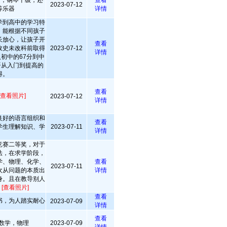
+，钢琴十级，还
查看
2023-07-12
等乐器
详情
学到高中的学习特
，能根据不同孩子
长放心，让孩子开
查看
政史未改科前取得
2023-07-12
详情
入初中的67分到中
英语从入门到提高的
得。
查看
[查看照片]
2023-07-12
详情
良好的语言组织和
查看
学生理解知识、学
2023-07-11
详情
竞赛二等奖，对于
法，在求学阶段，
学、物理、化学、
查看
2023-07-11
欢从问题的本质出
详情
身。且在教导别人
。
[查看照片]
查看
书，为人踏实耐心
2023-07-09
详情
查看
长数学，物理
2023-07-09