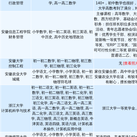
行政管理
学, 高一高二数学
140+，初中数学也很好
大学高数考到了满分，
主修课程：高等数学、大
数、西方经济学、基础会计
职务：担任班长职位多次
活动、青年志愿者协会综
安徽信息工程学院
小学数学, 初一初二英语, 初三英语, 初
誉：优秀学生干部、校演
财务管理
中历史, 高中历史地理政治
迎新晚一等奖节目、校“市
等奖、“ERP” 三等奖、“
司可行性分析二等奖 获得
普通话二乙、初
安徽大学
初一初二数学, 初一初二物理, 初三数
无
[查看照片
控制工程
学, 初三物理, 初三化学
小学语文, 小学数学, 小学英语, 初一初
家住安徽合肥，高中毕业
安徽农业大学
二数学, 初一初二物理, 初三数学, 初三
安徽农业大学在读，有较
城规
物理羽毛球
有耐心，擅长物理
初一初二语文, 初一初二英语, 初一初二
数学, 初一初二物理, 初一初二化学, 初
三语文, 初三英语, 初三数学, 初三物理,
初三化学, 高一高二语文, 高一高二英
浙江大学
语, 高一高二数学, 高一高二物理, 高一
浙江大学一等奖学金
计算机科学与技术
高二化学, 高三语文, 高三英语, 高三数
学, 高三物理, 高三化学, 新概念英语, 牛
津英语, 英语四级, 英语六级, 计算机基
本操作, 计算机应用中级
小学语文, 小学数学, 小学英语, 初一初