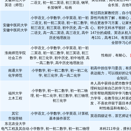
安徽师范大学
英语四级，高考英语140
二语文, 初一初二英语, 初三英语, 钢琴,
英语（师范）
会长笛、吉他
长笛钢琴，绘画
有过四次家教经历，自小
小学语文, 小学数学, 小学英语, 初一初
异性均有所了解，有耐心
二语文, 初一初二英语, 初一初二数学,
特点更改学习方案，让家
安徽中医药大学
初三语文, 初三英语, 初中历史, 高一高
心。初中文科水平较好，
安徽中医药大学
二语文, 高一高二英语, 高三语文, 高中
147分的成绩。英语从初
历史地理政治
考131，高考134。有
全部学习心
小学语文, 小学数学, 小学英语, 初一初
淮南师范学院
二英语, 初一初二数学, 初三英语, 初三
性格好，有耐心。
社会工作
数学, 初三化学, 初中历史, 初中地理, 高
一高二数学, 高中历史地理政治
初高中担任学习委员，有
南通大学
小学数学, 初一初二数学, 初一初二化
表达能力，可以很好的让
化学师范
学, 初三化学, 高一高二化学
会知识。
本人高中获得合肥市数学
理科知识有自己的学习方
小学数学, 初一初二数学, 初一初二物
福州大学
经常帮助周围同学学习数
理, 初一初二化学, 初三数学, 初三物理,
土木工程
力学等，在教导别人时喜
初三化学
发，不喜欢停留于题目本
时性格温和有耐心
其它
小学语文, 小学数学, 小学英语, 计算机
英语四级证书，茶艺师证
市场营销
基本操作茶艺
东北农业大学
电气工程及其自动
小学数学, 初一初二数学, 初一初二物理
本科211毕业，擅