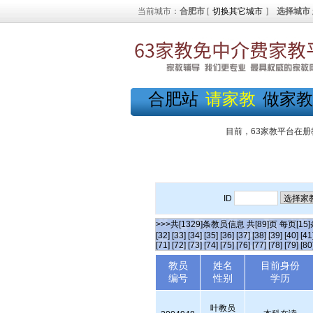
当前城市：
合肥市
[
切换其它城市
]
选择城市
合肥站
请家教
做家教
目前，63家教平台在册
ID
>>>共[1329]条教员信息 共[89]页 每页[15
[32]
[33]
[34]
[35]
[36]
[37]
[38]
[39]
[40]
[41
[71]
[72]
[73]
[74]
[75]
[76]
[77]
[78]
[79]
[80
教员
姓名
目前身份
编号
性别
学历
叶教员