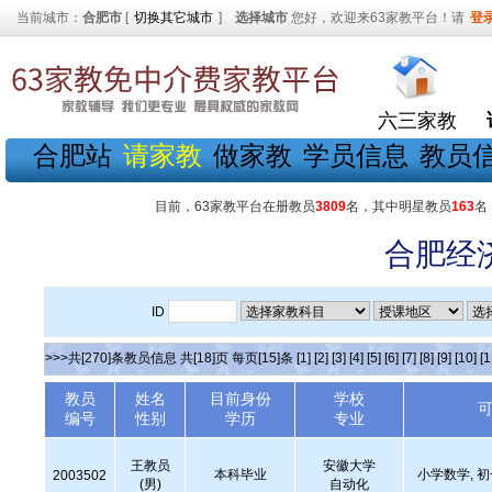
当前城市：
合肥市
[
切换其它城市
]
选择城市
您好，欢迎来63家教平台！请
登
六三家教
合肥站
请家教
做家教
学员信息
教员
目前，63家教平台在册教员
3809
名，其中明星教员
163
名
合肥经
ID
>>>共[270]条教员信息 共[18]页 每页[15]条
[1]
[2]
[3]
[4]
[5]
[6]
[7]
[8]
[9]
[10]
[1
教员
姓名
目前身份
学校
编号
性别
学历
专业
王教员
安徽大学
本科毕业
小学数学, 
2003502
(男)
自动化