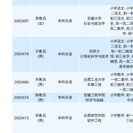
小学语文, 小学
二语文, 初一
李教员
安徽大学
初三语文, 初三
本科在读
2003487
(女)
社会与政治学
史, 高一高二语
高二数学, 高三
学, 
小学语文, 小学
二语文, 初一
方教员
安师大
初一初二物理,
2003479
本科在读
(男)
计算机科学与技术
理, 初三化学,
物理, 高一高二
基本操作
小学数学, 小学
齐教员
合肥工业大学
一初二数学, 
本科在读
2003480
(男)
车辆工程
初三物理, 初三
一高二物
陈教员
安徽三联学院
小学数学, 初一
本科在读
2003474
(男)
经济与金融
中
宋教员
合肥师范学院
小学数学, 初一
本科毕业
2003473
(男)
软件工程
三化