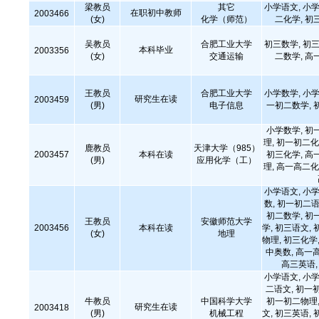
梁教员
其它
小学语文, 小学
在职初中教师
2003466
(女)
化学（师范）
二化学, 初
吴教员
合肥工业大学
初三数学, 初三
本科毕业
2003356
(女)
交通运输
二数学, 高
王教员
合肥工业大学
小学数学, 小学
研究生在读
2003459
(男)
电子信息
一初二数学, 
小学数学, 初
理, 初一初二化
鹿教员
天津大学（985）
2003457
本科在读
初三化学, 高
(男)
应用化学（工）
理, 高一高二化
小学语文, 小学
数, 初一初二语
初二数学, 初
王教员
安徽师范大学
2003456
本科在读
学, 初三语文, 
(女)
地理
物理, 初三化学,
中奥数, 高一
高三英语
小学语文, 小学
二语文, 初一
牛教员
中国科学大学
初一初二物理,
研究生在读
2003418
(男)
机械工程
文, 初三英语, 