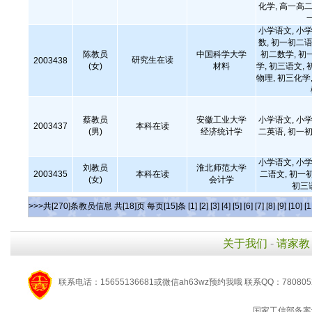
化学, 高一高二
小学语文, 小学
数, 初一初二语
陈教员
中国科学大学
初二数学, 初
研究生在读
2003438
(女)
材料
学, 初三语文, 
物理, 初三化学,
蔡教员
安徽工业大学
小学语文, 小学
2003437
本科在读
(男)
经济统计学
二英语, 初一初
小学语文, 小学
刘教员
淮北师范大学
2003435
本科在读
二语文, 初一
(女)
会计学
初三
>>>共[270]条教员信息 共[18]页 每页[15]条
[1]
[2]
[3]
[4]
[5]
[6]
[7]
[8]
[9]
[10]
[1
关于我们
-
请家教
联系电话：15655136681或微信ah63wz预约我哦 联系QQ：780805
国家工信部备案