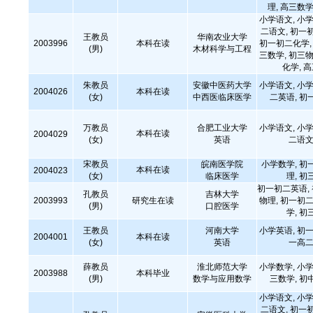
理, 高三数学
小学语文, 小学
二语文, 初一
王教员
华南农业大学
2003996
本科在读
初一初二化学, 
(男)
木材科学与工程
三数学, 初三物
化学, 
朱教员
安徽中医药大学
小学语文, 小学
2004026
本科在读
(女)
中西医临床医学
二英语, 初
万教员
合肥工业大学
小学语文, 小学
本科在读
2004029
(女)
英语
二语文
宋教员
皖南医学院
小学数学, 初
本科在读
2004023
(女)
临床医学
理, 初
初一初二英语,
孔教员
吉林大学
2003993
研究生在读
物理, 初一初二
(男)
口腔医学
学, 初
王教员
河南大学
小学英语, 初一
2004001
本科在读
(女)
英语
一高二
薛教员
淮北师范大学
小学数学, 小学
2003988
本科毕业
(男)
数学与应用数学
三数学, 初
小学语文, 小学
二语文, 初一