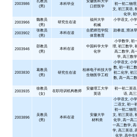
孔教员
安徽医科大学
2003986
本科毕业
初一初二物理,
(男)
口腔医学
文, 初三英语, 
化学, 
魏教员
福州大学
小学语文, 小学
研究生在读
2003966
(男)
机械
张教员
合肥师范学院
跆拳道, 滑冰旱
本科在读
2003902
(男)
体育教育
小学数学, 初
邵教员
中国科学大学
理, 初三数学, 
本科在读
2003946
(男)
化学
高二数学, 高
学, 高三数学
小学语文, 小学
数, 初一初二数
葛教员
桂林电子科技大学
2003830
研究生在读
初二化学, 初三
(男)
生物医学工程
数, 高一高二数
徐教员
安徽理工大学
初一初二英语,
在职培训机构教师
2003935
(女)
英语
语, 高
小学语文, 小学
二语文, 初一
初一初二物理,
吴教员
安徽大学
文, 初三英语, 
本科在读
2003896
(男)
材料类
化学, 高一高二
一高二数学, 
学, 高三英语, 
化学, 高中生