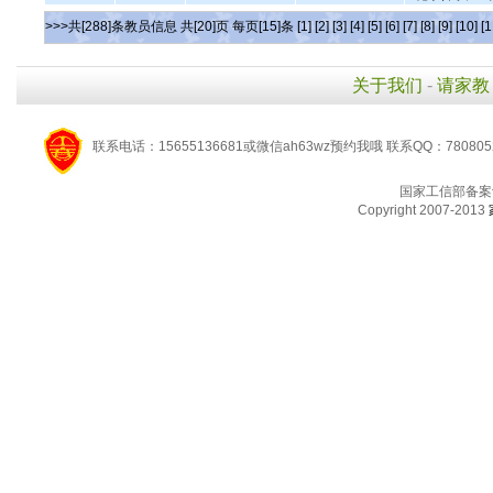
>>>共[288]条教员信息 共[20]页 每页[15]条
[1]
[2]
[3]
[4]
[5]
[6]
[7]
[8]
[9]
[10]
[1
关于我们
-
请家教
联系电话：15655136681或微信ah63wz预约我哦 联系QQ：780805
国家工信部备案
Copyright 2007-2013