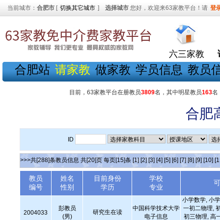
当前城市：
合肥市
[
切换其它城市
]
选择城市
您好，欢迎来63家教平台！请
登
六三家教
合肥站
请家教
做家教
学员信息
教员
目前，63家教平台在册教员
3809
名，其中明星教员
163
名
合肥
ID
>>>共[288]条教员信息 共[20]页 每页[15]条
[1]
[2]
[3]
[4]
[5]
[6]
[7]
[8]
[9]
[10]
[1
教员
姓名
目前身份
学校
编号
性别
学历
专业
小学数学, 小学
彭教员
中国科学技术大学
一初二物理, 
研究生在读
2004033
(男)
电子信息
初三物理, 高