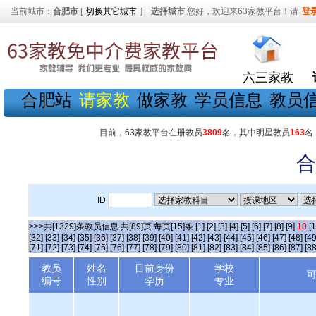
当前城市：
合肥市
[
切换其它城市
]
选择城市
您好，欢迎来63家教平台！请
登
六三家教
合肥站
请家教
做家教
学员信息
教员
目前，63家教平台在册教员
3809
名，其中明星教员
163
名
合
ID
>>>共[1329]条教员信息 共[89]页 每页[15]条
[1]
[2]
[3]
[4]
[5]
[6]
[7]
[8]
[9]
10
[1
[32]
[33]
[34]
[35]
[36]
[37]
[38]
[39]
[40]
[41]
[42]
[43]
[44]
[45]
[46]
[47]
[48]
[49
[71]
[72]
[73]
[74]
[75]
[76]
[77]
[78]
[79]
[80]
[81]
[82]
[83]
[84]
[85]
[86]
[87]
[88
教员
姓名
目前身份
学校
编号
性别
学历
专业