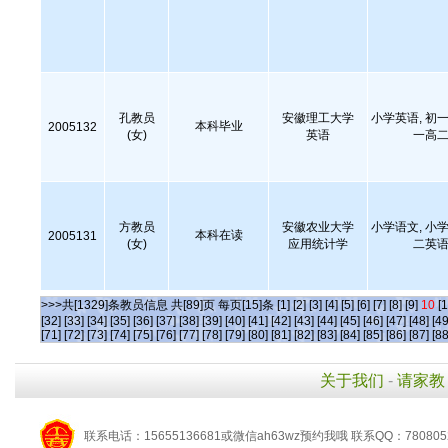
孔教员
安徽理工大学
小学英语, 初一
本科毕业
2005132
(女)
英语
一高二
方教员
安徽农业大学
小学语文, 小学
本科在读
2005131
(女)
应用统计学
二英语
>>>共[1329]条教员信息 共[89]页 每页[15]条
[1]
[2]
[3]
[4]
[5]
[6]
[7]
[8]
[9]
10
[1
[32]
[33]
[34]
[35]
[36]
[37]
[38]
[39]
[40]
[41]
[42]
[43]
[44]
[45]
[46]
[47]
[48]
[49
[71]
[72]
[73]
[74]
[75]
[76]
[77]
[78]
[79]
[80]
[81]
[82]
[83]
[84]
[85]
[86]
[87]
[88
关于我们
-
请家教
联系电话：15655136681或微信ah63wz预约我哦 联系QQ：780805