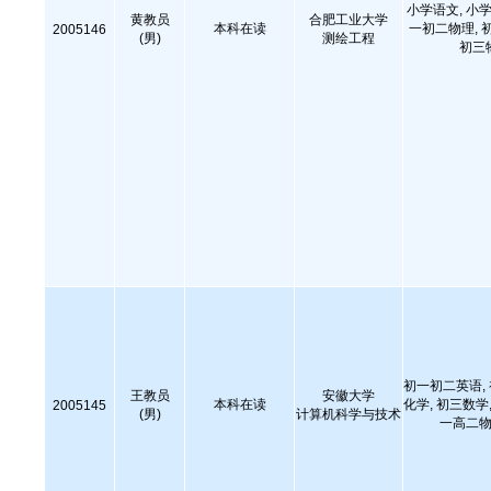
小学语文, 小学
黄教员
合肥工业大学
本科在读
一初二物理, 
2005146
(男)
测绘工程
初三
初一初二英语,
王教员
安徽大学
本科在读
化学, 初三数学,
2005145
(男)
计算机科学与技术
一高二物