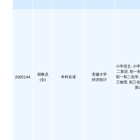
小学语文, 小学
二英语, 初一
胡教员
安徽大学
本科在读
初一初二化学, 
2005144
(女)
经济统计
三物理, 初三化
英