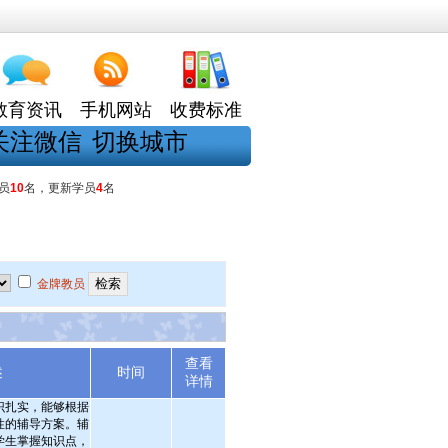
教育资讯
手机网站
收费标准
关注微信
切换城市
员
10
名，更新学员
4
名
金牌教员
查看
述
时间
详情
识扎实，能够根据
性的辅导方案。辅
学生掌握知识点，