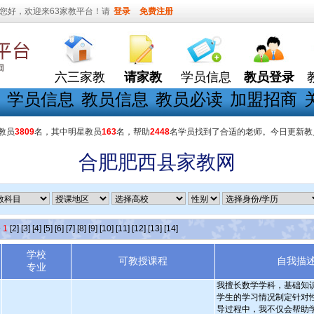
您好，欢迎来63家教平台！请
登录
免费注册
六三家教
请家教
学员信息
教员登录
学员信息
教员信息
教员必读
加盟招商
教员
3809
名，其中明星教员
163
名，帮助
2448
名学员找到了合适的老师。今日更新教
合肥肥西县家教网
条
1
[2]
[3]
[4]
[5]
[6]
[7]
[8]
[9]
[10]
[11]
[12]
[13]
[14]
学校
可教授课程
自我描
专业
我擅长数学学科，基础知
学生的学习情况制定针对
导过程中，我不仅会帮助