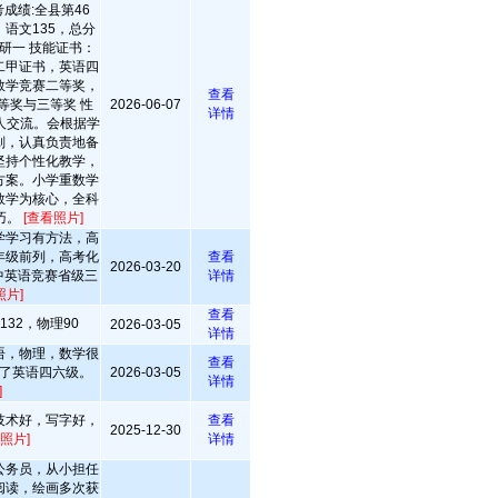
成绩:全县第46
，语文135，总分
：研一 技能证书：
二甲证书，英语四
数学竞赛二等奖，
查看
等奖与三等奖 性
2026-06-07
详情
人交流。会根据学
划，认真负责地备
坚持个性化教学，
方案。小学重数学
数学为核心，全科
巧。
[查看照片]
学学习有方法，高
年级前列，高考化
查看
2026-03-20
高中英语竞赛省级三
详情
照片]
查看
32，物理90
2026-03-05
详情
语，物理，数学很
查看
了英语四六级。
2026-03-05
详情
]
技术好，写字好，
查看
2025-12-30
照片]
详情
公务员，从小担任
阅读，绘画多次获