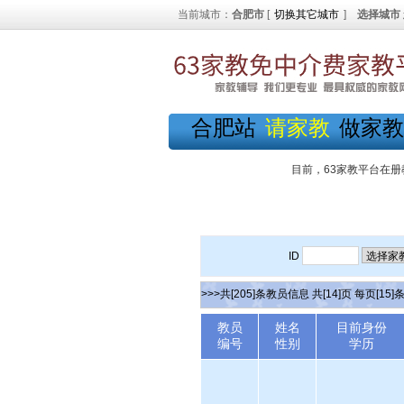
当前城市：
合肥市
[
切换其它城市
]
选择城市
合肥站
请家教
做家教
目前，63家教平台在册
ID
>>>共[205]条教员信息 共[14]页 每页[15]
教员
姓名
目前身份
编号
性别
学历