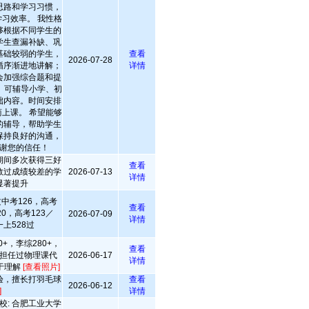
思路和学习习惯，
习效率。 我性格
够根据不同学生的
学生查漏补缺、巩
基础较弱的学生，
查看
2026-07-28
循序渐进地讲解；
详情
会加强综合题和提
 可辅导小学、初
础内容。时间安排
上课。 希望能够
的辅导，帮助学生
保持良好的沟通，
谢您的信任！
期间多次获得三好
查看
教过成绩较差的学
2026-07-13
详情
显著提升
中考126，高考
查看
20，高考123／
2026-07-09
详情
上528过
+，李综280+，
查看
担任过物理课代
2026-06-17
详情
于理解
[查看照片]
验，擅长打羽毛球
查看
2026-06-12
]
详情
校: 合肥工业大学