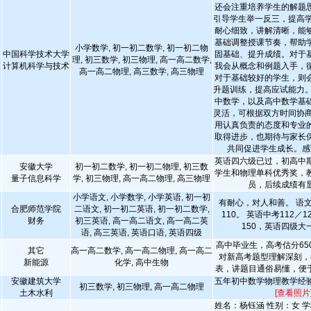
还会注重培养学生的解题
引导学生举一反三，提高学
耐心细致，讲解清晰，能
基础调整授课节奏，帮助
小学数学, 初一初二数学, 初一初二物
中国科学技术大学
固基础、提升成绩。对于
理, 初三数学, 初三物理, 高一高二数学,
计算机科学与技术
我会从概念和例题入手，
高一高二物理, 高三数学, 高三物理
对于基础较好的学生，则
升题训练，提高应试能力。
中数学，以及高中数学基
灵活，可根据双方时间协商
用认真负责的态度和专业
取得进步，也期待与家长
共同促进学生成长。感
英语四六级已过，初高中
安徽大学
初一初二数学, 初一初二物理, 初三数
学生和物理单科优秀奖，
量子信息科学
学, 初三物理, 高一高二物理, 高三物理
员，后续成绩有
小学语文, 小学数学, 小学英语, 初一初
有耐心，对人和善。 语文
合肥师范学院
二语文, 初一初二英语, 初一初二数学,
110。 英语中考112／1
财务
初三英语, 高一高二语文, 高一高二英
150，英语四级大一
语, 高三英语, 英语口语, 英语四级
高中毕业生，高考估分650
其它
高一高二数学, 高一高二物理, 高一高二
对新高考题型理解深刻，
新能源
化学, 高中生物
表，讲题目通俗易懂，便
安徽建筑大学
五年初中数学物理教学经
初三数学, 初三物理, 高一高二物理
土木水利
[查看照片
姓名：杨钰涵 性别：女 学