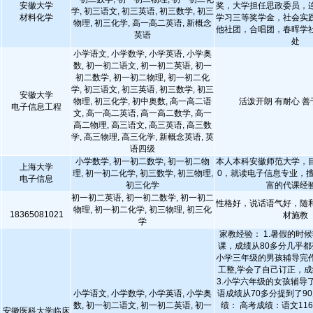
安徽大学
奖，大学担任思政委员，
学, 初三语文, 初三英语, 初三数学, 初三
材料化学
学习三等奖学金，社会实
物理, 初三化学, 高一高二英语, 新概念
他社团，合唱团，春晖学
英语
处
小学语文, 小学数学, 小学英语, 小学奥
数, 初一初二语文, 初一初二英语, 初一
初二数学, 初一初二物理, 初一初二化
学, 初三语文, 初三英语, 初三数学, 初三
安徽大学
物理, 初三化学, 初中奥数, 高一高二语
活泼开朗 有耐心 
电子信息工程
文, 高一高二英语, 高一高二数学, 高一
高二物理, 高三语文, 高三英语, 高三数
学, 高三物理, 高三化学, 新概念英语, 英
语四级
小学数学, 初一初二数学, 初一初二物
本人本科安徽师范大学，
上海大学
理, 初一初二化学, 初三数学, 初三物理,
0，就读电子信息专业，
电子信息
初三化学
富的代课经
初一初二英语, 初一初二数学, 初一初二
性格好，说话语气好，随
物理, 初一初二化学, 初三物理, 初三化
18365081021
材施教
学
家教经验： 1.暑假的时
课，成绩从80多分几乎都变
小学三年级的男孩辅导完
工整,学会了自己订正，成
3.小学六年级的女孩辅导
小学语文, 小学数学, 小学英语, 小学奥
语成绩从70多分提到了9
数, 初一初二语文, 初一初二英语, 初一
绩： 高考成绩：语文116
安徽医科大学临床