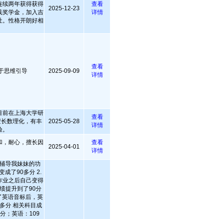
连续两年获得获得
查看
2025-12-23
践奖学金，加入吉
详情
社。性格开朗好相
查看
善于思维引导
2025-09-09
详情
目前在上海大学研
查看
擅长数理化，有丰
2025-05-28
详情
验。
和，耐心，擅长因
查看
2025-04-01
详情
候辅导我妹妹的功
成了90多分 2.
作业之后自己变得
绩提升到了90分
了英语音标后，英
0多分 相关科目成
分；英语：109