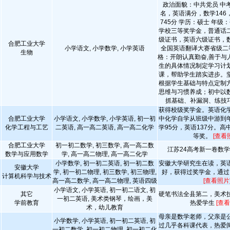
政治面貌：中共党员 中考
名，英语满分，数学146
745分 学历：硕士 年级
学校三等奖学金，普通话
级证书，英语六级证书，
合肥工业大学
小学语文, 小学数学, 小学英语
全国英语翻译大赛省级二
生物
格：开朗认真勤奋,善于与
生的具体情况制定学习计
课，帮助学生踏实进步。
根据学生基础与特点定制
思维与习惯养成；初中以
抓基础、补漏洞、练技
获得校级奖学金。英语化
合肥工业大学
小学语文, 小学数学, 小学英语, 初一初
中化学自学从班级中游到
化学工程与工艺
二英语, 高一高二英语, 高一高二化学
学95分，英语137分。
等奖。
[查看
合肥工业大学
初一初二数学, 初三数学, 高一高二数
江苏24高考新一卷数学1
数学与应用数学
学, 高一高二物理, 高一高二化学
小学数学, 初一初二英语, 初一初二数
安徽大学研究生在读，英
安徽大学
学, 初一初二物理, 初三数学, 初三物理,
好，获得过奖学金，通过
计算机科学与技术
高一高二数学, 高一高二物理, 英语四级
[查看照片
小学语文, 小学英语, 初一初二语文, 初
其它
硬笔书法全县第二，美术
一初二英语, 美术类钢琴，绘画，美
学前教育
热爱学生
[查看
术，幼儿教育
母亲是数学老师，父亲是
小学数学, 小学英语, 初一初二英语, 初
过几乎各科课代表，热爱
一初二数学, 初一初二物理, 初一初二化