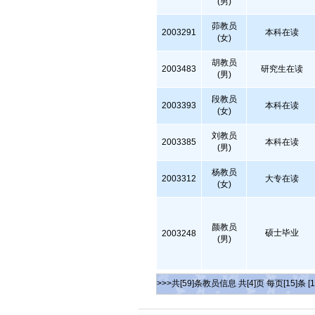
(男)
茆教员
2003291
本科在读
(女)
胡教员
2003483
研究生在读
(男)
段教员
2003393
本科在读
(女)
刘教员
2003385
本科在读
(男)
杨教员
2003312
大专在读
(女)
颜教员
硕士毕业
2003248
(男)
>>>共[59]条教员信息 共[4]页 每页[15]条
[1