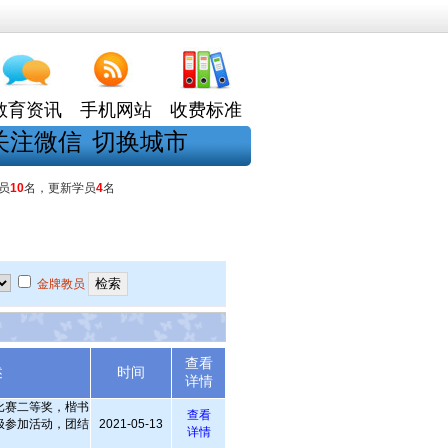
教育资讯
手机网站
收费标准
关注微信
切换城市
员
10
名，更新学员
4
名
金牌教员
查看
述
时间
详情
比赛二等奖，楷书
查看
极参加活动，团结
2021-05-13
详情