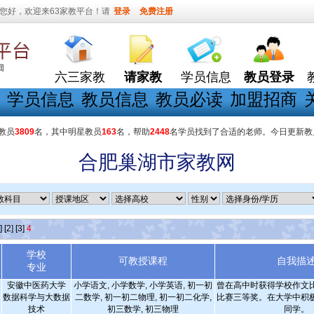
您好，欢迎来63家教平台！请
登录
免费注册
六三家教
请家教
学员信息
教员登录
学员信息
教员信息
教员必读
加盟招商
教员
3809
名，其中明星教员
163
名，帮助
2448
名学员找到了合适的老师。今日更新教
合肥巢湖市家教网
]
[2]
[3]
4
学校
可教授课程
自我描
专业
安徽中医药大学
小学语文, 小学数学, 小学英语, 初一初
曾在高中时获得学校作文
数据科学与大数据
二数学, 初一初二物理, 初一初二化学,
比赛三等奖。在大学中积
技术
初三数学, 初三物理
同学。