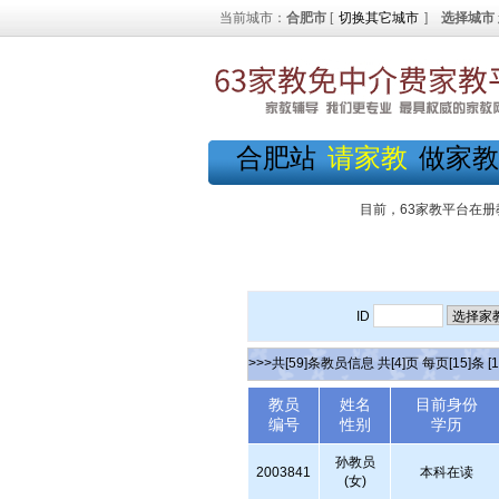
当前城市：
合肥市
[
切换其它城市
]
选择城市
合肥站
请家教
做家教
目前，63家教平台在册
ID
>>>共[59]条教员信息 共[4]页 每页[15]条
[1
教员
姓名
目前身份
编号
性别
学历
孙教员
2003841
本科在读
(女)