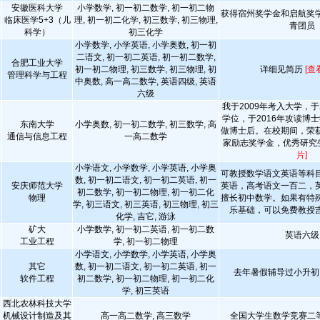
安徽医科大学
小学数学, 初一初二数学, 初一初二物
获得宿州奖学金和启航奖
临床医学5+3（儿
理, 初一初二化学, 初三数学, 初三物理,
青团员
科学）
初三化学
小学数学, 小学英语, 小学奥数, 初一初
二语文, 初一初二英语, 初一初二数学,
合肥工业大学
初一初二物理, 初三数学, 初三物理, 初
详细见简历
[查
管理科学与工程
中奥数, 高一高二数学, 英语四级, 英语
六级
我于2009年考入大学，于
学位，于2016年攻读博士
东南大学
小学奥数, 初一初二数学, 初三数学, 高
做博士后。在校期间，荣
通信与信息工程
一高二数学
家励志奖学金，优秀研究
片]
小学语文, 小学数学, 小学英语, 小学奥
可教授数学语文英语等科
数, 初一初二语文, 初一初二英语, 初一
安庆师范大学
英语，高考语文一百二，
初二数学, 初一初二物理, 初一初二化
物理
擅长初中数学。如果有特
学, 初三语文, 初三英语, 初三物理, 初三
乐基础，可以免费教授
化学, 吉它, 游泳
矿大
小学数学, 初一初二英语, 初一初二数
英语六级
工业工程
学, 初一初二物理
小学语文, 小学数学, 小学英语, 小学奥
其它
数, 初一初二语文, 初一初二英语, 初一
去年暑假辅导过小升初
软件工程
初二数学, 初一初二物理, 初一初二化
学, 初三英语
西北农林科技大学
机械设计制造及其
高一高二数学, 高三数学
全国大学生数学竞赛二