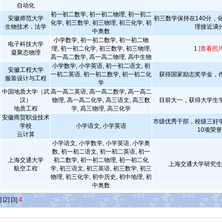
自动化
初一初二数学, 初一初二物理, 初一初二
安徽师范大学
初三数学保持在140分，
化学, 初三数学, 初三物理, 初三化学, 初
生物技术，法学
理接近满
中奥数
小学数学, 初一初二数学, 初一初二物
电子科技大学
理, 初一初二化学, 初三数学, 初三物理,
1
[查看照片
凝聚态物理
高一高二数学, 高一高二物理, 高中生物
小学数学, 小学英语, 初一初二语文, 初
安徽工程大学
一初二英语, 初一初二数学, 初一初二化
获得国家励志奖学金，
服装设计与工程
学
中国地质大学（武
高一高二英语, 高一高二数学, 高一高二
汉）
物理, 高一高二化学, 高三语文, 高三数
目前大一，获得大学生
地质工程
学, 高三物理, 高三化学
安徽商贸职业技术
市级优秀干部，校级三好
学校
小学语文, 小学英语
10项荣誉
云计算
小学语文, 小学数学, 小学英语, 小学奥
数, 初一初二语文, 初一初二英语, 初一
上海交通大学
初二数学, 初一初二物理, 初一初二化
上海交通大学研究
航空工程
学, 初三语文, 初三英语, 初三数学, 初三
物理, 初三化学, 初中历史, 初中地理, 初
中奥数
]
[2]
[3]
4