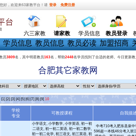
您好，欢迎来63家教平台！请
登录
免费注册
六三家教
请家教
学员信息
教员登录
学员信息
教员信息
教员必读
加盟招商
教员
3809
名，其中明星教员
163
名，帮助
2448
名学员找到了合适的老师。今日更新教
合肥其它家教网
条
[1]
[2]
[3]
[4]
[5]
[6]
[7]
[8]
[9]
10
学校
可教授课程
自我描
专业
小学语文, 小学数学, 小学英语, 初一初
中考710考入肥东圣泉
二语文, 初一初二英语, 初一初二数学,
596超一本线46分考入
初一初二化学, 初三语文, 初三英语, 初