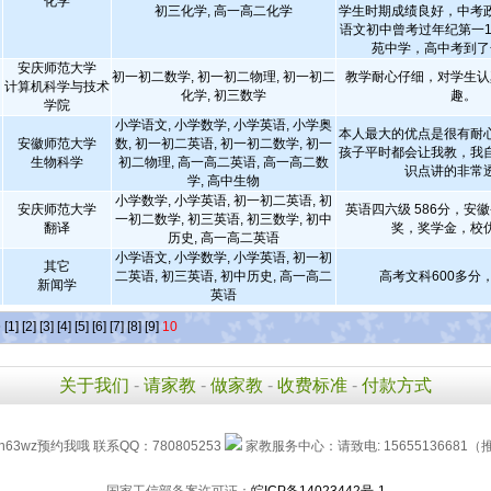
化学
初三化学, 高一高二化学
学生时期成绩良好，中考
语文初中曾考过年纪第一1
苑中学，高中考到了
安庆师范大学
初一初二数学, 初一初二物理, 初一初二
教学耐心仔细，对学生认
计算机科学与技术
化学, 初三数学
趣。
学院
小学语文, 小学数学, 小学英语, 小学奥
本人最大的优点是很有耐
安徽师范大学
数, 初一初二英语, 初一初二数学, 初一
孩子平时都会让我教，我
生物科学
初二物理, 高一高二英语, 高一高二数
识点讲的非常
学, 高中生物
小学数学, 小学英语, 初一初二英语, 初
安庆师范大学
英语四六级 586分，安
一初二数学, 初三英语, 初三数学, 初中
翻译
奖，奖学金，校
历史, 高一高二英语
小学语文, 小学数学, 小学英语, 初一初
其它
二英语, 初三英语, 初中历史, 高一高二
高考文科600多分
新闻学
英语
条
[1]
[2]
[3]
[4]
[5]
[6]
[7]
[8]
[9]
10
关于我们
-
请家教
-
做家教
-
收费标准
-
付款方式
h63wz预约我哦 联系QQ：780805253
家教服务中心：请致电: 15655136681（