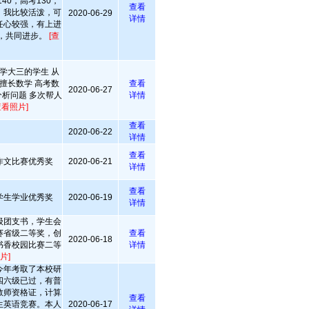
40，高考130，
查看
。我比较活泼，可
2020-06-29
详情
任心较强，有上进
，共同进步。
[查
学大三的学生 从
擅长数学 高考数
查看
2020-06-27
分析问题 多次帮人
详情
查看照片]
查看
2020-06-22
详情
查看
作文比赛优秀奖
2020-06-21
详情
查看
学生学业优秀奖
2020-06-19
详情
级团支书，学生会
赛省级二等奖，创
查看
2020-06-18
书香校园比赛二等
详情
片]
今年考取了本校研
四六级已过，有普
教师资格证，计算
查看
生英语竞赛。本人
2020-06-17