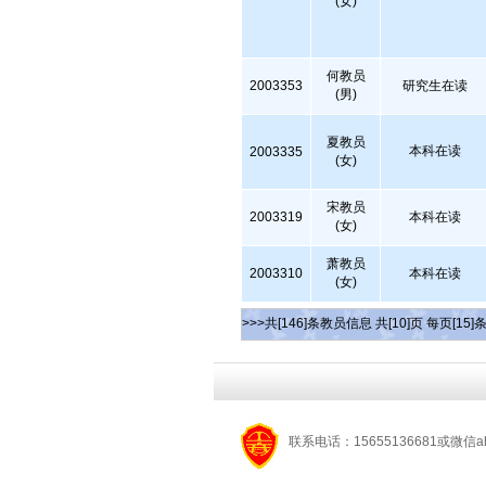
(女)
何教员
2003353
研究生在读
(男)
夏教员
本科在读
2003335
(女)
宋教员
2003319
本科在读
(女)
萧教员
2003310
本科在读
(女)
>>>共[146]条教员信息 共[10]页 每页[15]
联系电话：15655136681或微信a