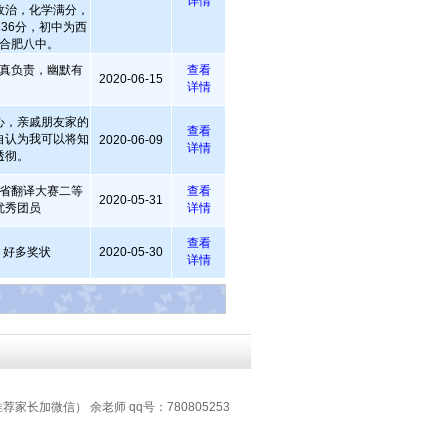
详情
政治，化学满分，
36分，初中为西
合肥八中。
真负责，幽默有
查看
2020-06-15
详情
心，亲戚朋友家的
查看
自认为我可以将知
2020-06-09
详情
透彻。
徽省翻译大赛二等
查看
2020-05-31
优秀团员
详情
查看
，好多奖状
2020-05-30
详情
推荐家长加微信） 余老师 qq号：780805253