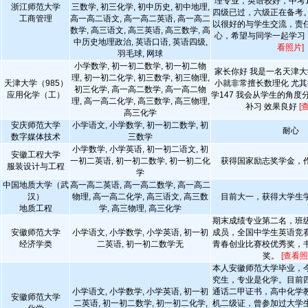
理专业，英语较好，中考1
浙江师范大学
三数学, 初三化学, 初中历史, 初中地理,
四级已过，六级正在备考
工商管理
高一高二语文, 高一高二英语, 高一高二
以很好的与学生交流，责
数学, 高三语文, 高三英语, 高三数学, 高
心，希望与同学一起学习
中历史地理政治, 英语口语, 英语四级,
看照片]
羽毛球, 网球
小学数学, 初一初二数学, 初一初二物
家长你好 我是一名天津大
理, 初一初二化学, 初三数学, 初三物理,
天津大学（985）
小就非常擅长数理化 尤其
初三化学, 高一高二数学, 高一高二物
应用化学（工）
学147 我会从学生的角度
理, 高一高二化学, 高三数学, 高三物理,
补习 效果良好
[
高三化学
安庆师范大学
小学语文, 小学数学, 初一初二数学, 初
耐心
数字媒体技术
三数学
小学数学, 小学英语, 初一初二语文, 初
安徽工程大学
一初二英语, 初一初二数学, 初一初二化
获得国家励志奖学金，
服装设计与工程
学
中国地质大学（武
高一高二英语, 高一高二数学, 高一高二
汉）
物理, 高一高二化学, 高三语文, 高三数
目前大一，获得大学生
地质工程
学, 高三物理, 高三化学
期末成绩专业第二名，班
安徽师范大学
小学语文, 小学数学, 小学英语, 初一初
成员，全国中学生英语竞
经济学类
二英语, 初一初二数学无
青春创业比赛校优秀奖，
奖。
[查看照
本人安徽师范大学毕业，
究生，专业是化学。目前
小学语文, 小学数学, 小学英语, 初一初
通话二甲证书，高中化学
安徽师范大学
二英语, 初一初二数学, 初一初二化学,
机二级证，曾参加过大学