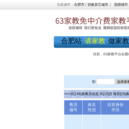
当前城市：
合肥市
[
切换其它城市
]
选择城市
合肥站
请家教
做家教
目前，63家教平台在册
ID
>>>共[146]条教员信息 共[10]页 每页[15]
教员
姓名
目前身份
编号
性别
学历